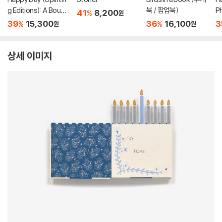
g Editions): A Bouqu
북 / 팝업북)
P
41
8,200
%
원
et in a Book (부케북 /
: 
39
15,300
36
16,100
3
%
%
원
원
팝업북)
(
상세 이미지