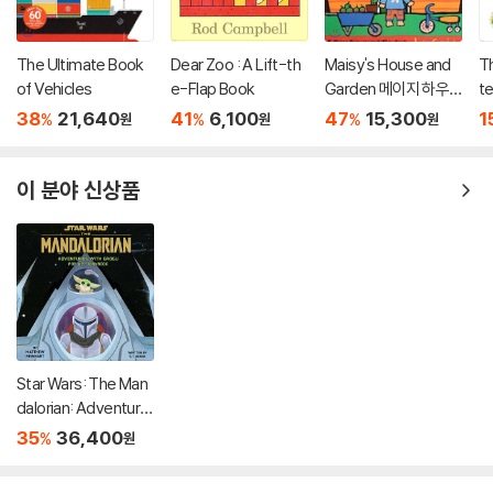
The Ultimate Book
Dear Zoo : A Lift-th
Maisy's House and
T
of Vehicles
e-Flap Book
Garden 메이지 하우
te
스 앤 가든 팝업북
o
38
21,640
41
6,100
47
15,300
1
%
%
%
원
원
원
이 분야 신상품
Star Wars: The Man
dalorian: Adventure
s with Grogu: Pop-
35
36,400
%
원
Up Storybook