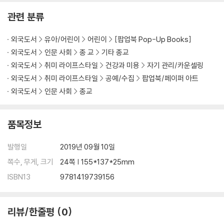
관련 분류
외국도서
유아/어린이
어린이
[팝업북 Pop-Up Books]
외국도서
인문 사회
종 교
기타 종교
외국도서
취미 라이프스타일
건강과 미용
자기 관리/카운셀링
외국도서
취미 라이프스타일
공예/수집
팝업북/페이퍼 아트
외국도서
인문 사회
종교
품목정보
발행일
2019년 09월 10일
쪽수, 무게, 크기
24쪽 | 155*137*25mm
ISBN13
9781419739156
리뷰/한줄평
0