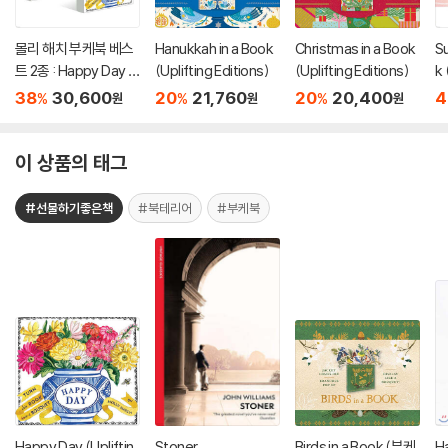
몰리 해치 부케북 베스
Hanukkah in a Book
Christmas in a Book
Su
트 2종 : Happy Day +
(Uplifting Editions)
(Uplifting Editions)
k
Thinking of You
38
30,600
20
21,760
20
20,400
4
%
%
%
원
원
원
이 상품의 태그
#선물하기좋은책
#북테리어
#부케북
Happy Day (Upliftin
Stoner
Birds in a Book (부케
Ha