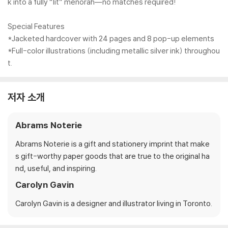
k into a fully “lit” menorah―no matches required!
Special Features
*Jacketed hardcover with 24 pages and 8 pop-up elements
*Full-color illustrations (including metallic silver ink) throughou
t.
저자 소개
Abrams Noterie
Abrams Noterie is a gift and stationery imprint that make
s gift-worthy paper goods that are true to the original ha
nd, useful, and inspiring.
Carolyn Gavin
Carolyn Gavin is a designer and illustrator living in Toronto.