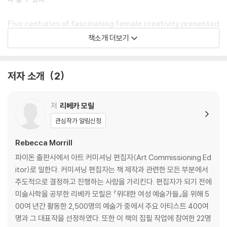
Five centuries of fascinating female creativity presented
in more than 400 compelling artworks and one comprehe
책소개 더보기
nsive volume
The most extensive fully illustrated book of women artists ev
저자 소개
2
er published, Great Women Artists reflects an era where art m
ade by women is more prominent than ever. In museums, gall
저
리베카 모릴
eries, and the art market, previously overlooked female artist
s, past and present, are now gaining recognition and value. Fe
관심작가 알림신청
aturing more than 400 artists from more than 50 countries an
Rebecca Morrill
d spanning 500 years of creativity, each artist is represented
here by a key artwork and short text. This essential volume re
파이돈 출판사에서 아트 커미셔닝 편집자(Art Commissioning Ed
veals a parallel yet equally engaging history of art for an age t
itor)로 일한다. 커미셔닝 편집자는 책 제작과 관련한 모든 부분에서
hat champions a greater diversity of voices.
주도적으로 결정하고 진행하는 사람을 가리킨다. 편집자가 되기 전에
미술사학을 공부한 리베카 모릴은 『위대한 여성 예술가들』을 위해 5
"Real changes are upon us, and today one can reel off the nam
00여 년간 활동한 2,500명의 예술가 중에서 주요 아티스트 400여
es of a number of first-rate women artists. Nevertheless, wo
명과 그 대표작을 선정하였다. 또한 이 책의 집필 작업에 참여한 22명