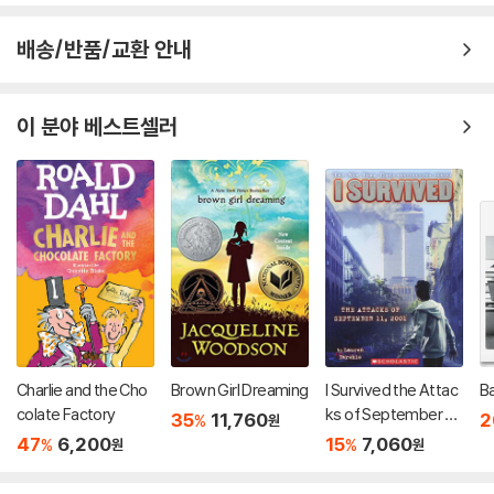
배송/반품/교환 안내
이 분야 베스트셀러
Charlie and the Cho
Brown Girl Dreaming
I Survived the Attac
B
colate Factory
ks of September 11t
35
11,760
2
%
원
h, 2001 (I Survived #
47
6,200
15
7,060
%
%
원
원
6): Volume 6