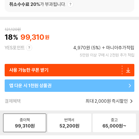
취소수수료 20%
가 부과됩니다.
121,120
원
18
99,310
YES포인트
4,970원 (5%)
마니아추가적립
5만원 이상 구매 시 2천원 추가 적립
사용 가능한 쿠폰 받기
앱 다운 시 1천원 상품권
결제혜택
최대 2,000원 즉시할인
종이책
번역서
중고
99,310
원
52,200
원
65,000
원~