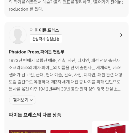
men are just getting started."?The New Yorker
의 작가를 이끌면서 예술가들의 연표를 정리하고, 「들어가기 전에int
roduction」를 썼다.
저
파이돈 프레스
관심작가 알림신청
Phaidon Press,파이돈 편집부
1923년 빈에서 설립된 예술, 건축, 사진, 디자인, 패션 전문 출판사.
소크라테스의 제자 파이돈의 이름을 딴 이 출판사는 세계적인 베스트
셀러가 된 고전, 근대, 현대 예술, 건축, 사진, 디자인, 패션 관련 대형
도감 출간으로 유명하다. 제2차 세계 대전 중 나치를 피해 런던으로
본사를 옮긴 이후 1942년부터 30년 동안 윈저 성의 영국 왕실 소장
품 도록을 제작했고, 우리나라에서는 미술 관련 전공자들의 필독서
펼쳐보기
인 에른스트 곰브리치의 『서양 미술사』(1950년 첫 출간)를 출간한
곳으로 유명하다. 2005년 『실버 스푼』 출간 이후 전 세계 요리 도서
파이돈 프레스
의 다른 상품
시장에서도 주요 출판사로