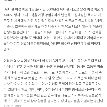
『위대한 여성 예술가들』은 지난 500년간 위대한 작품을 남긴 여성 예술가
400여 명과 그 대표작을 가장 광범위하게 발굴하고 집대성한 책이다. 지
금껏 전 세계에서 가장 많이 팔린 미술사 책인 에른스트 곰브리치의 『서양
미술사』 초판에는 놀랍게도 여성 미술가가 한 명도 나오지 않는다. 예술이
탄생하는 순간(라스코 동굴벽화)부터 현대까지 서양 미술의 역사 전체를
되짚었다는 책인데도 말이다. 이는 그동안 미술사에 기록되고 기억되는 예
술가가 한쪽 성별에 국한되었음을, 아니면 최소한 상당한 우위를 점했다는
뜻이다.
이러한 역사 속에서 『위대한 여성 예술가들』은 수 세기 동안 서로 다른 나
라에서 다양한 형식과 재료를 사용한 작품을 선보이는 동시에 그동안 미술
역사에서 빠져 있던 중요한 부분, 바로 여성 예술가들의 공로를 미술사 속
에 채워 넣는 매우 뜻깊은 책이라 할 수 있다. 그러나 이 책은 ‘페미니즘 미
술사’가 아니며, 여성의 수난이나 여성적 주제에 관한 작품 모음집도 아니
다. 그보다는 재료, 기법, 형태, 주제 등에서 다양한 방식으로 접근하는 여
성 예술가들의 작품을 수십 년간 연구해 온 대규모의 기록이자, 오늘날 세
계 곳곳에서 꾸준히 창작 활동을 펼치는 여성 예술가들을 기념하는 공간이
라 할 수 있다.