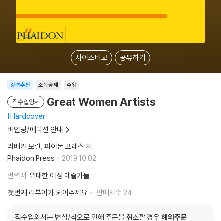
사이즈비교
공유하기
강력추천
소득공제
수입
Great Women Artists
직수입양서
Hardcover
바인딩/에디션 안내
리베카 모릴
파이돈 프레스
저
Phaidon Press
2019.10.02.
번역서
위대한 여성 예술가들
첫번째 리뷰어가 되어주세요
판매지수
24
직수입외서는 변심/착오로 인해 주문을 취소할 경우
해외주문