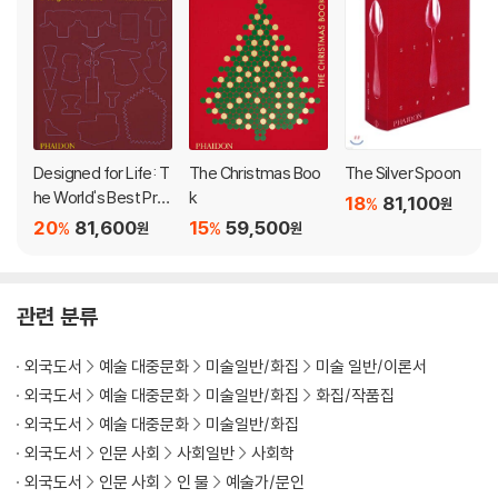
Designed for Life: T
The Christmas Boo
The Silver Spoon
he World's Best Pro
k
18
81,100
%
원
duct Designers
20
81,600
15
59,500
%
%
원
원
관련 분류
외국도서
예술 대중문화
미술일반/화집
미술 일반/이론서
외국도서
예술 대중문화
미술일반/화집
화집/작품집
외국도서
예술 대중문화
미술일반/화집
외국도서
인문 사회
사회일반
사회학
외국도서
인문 사회
인 물
예술가/문인