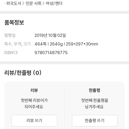
외국도서
인문 사회
여성/젠더
품목정보
발행일
2019년 10월 02일
쪽수, 무게, 크기
464쪽 | 2640g | 259*297*30mm
ISBN13
9780714878775
리뷰/한줄평
0
리뷰
한줄평
첫번째 리뷰어가
첫번째 한줄평을
되어주세요.
남겨주세요.
리뷰 쓰기
한줄평 쓰기