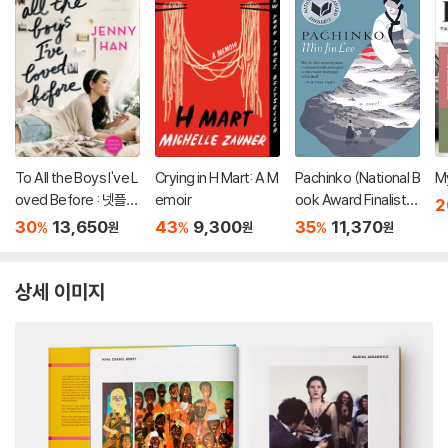
To All the Boys I've L
Crying in H Mart: A M
Pachinko (National B
My
oved Before : 넷플릭
emoir
ook Award Finalist) :
2
스 영화 '내가 사랑했던
애플TV 드라마 '파친
30
13,650
43
9,300
35
11,370
%
%
%
원
원
원
모든 남자들에게' 원작
코' 원작소설
소설
상세 이미지