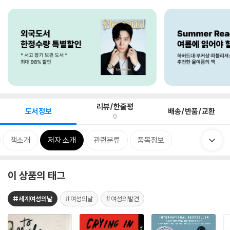
리뷰/한줄평
도서정보
배송/반품/교환
0
책소개
저자 소개
관련분류
품목정보
이 상품의 태그
#세계여성의날
#여성의날
#여성의발견