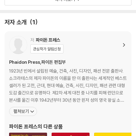
es for future generations. They furthermore included modern
Meat and Offal
recipes from some of the most famous Italian chefs, resulting
in a style of cooking that appeals to the gourmet chef and the
Poultry
저자 소개
1
amateur enthusiast alike. A comprehensive and lively book, its
Game
uniquely stylish and user-friendly format makes it accessible
Cheese
and a pleasure to read. The new edition features new introduc
Desserts and Baking
저
파이돈 프레스
tory material covering such topics as how to compose a tradit
Menus for Festive Occasions
관심작가 알림신청
ional Italian meal, typical food traditions of the different regio
Menus by Celebrated Chefs
ns, and how to set an Italian table. Its over 2000 recipes are illu
Phaidon Press,파이돈 편집부
strated with newly commissioned photographs and contains
List of Recipes
1923년 빈에서 설립된 예술, 건축, 사진, 디자인, 패션 전문 출판사.
a new section of menus by celebrated chefs cooking tradition
Index
소크라테스의 제자 파이돈의 이름을 딴 이 출판사는 세계적인 베스트
al Italian food.
셀러가 된 고전, 근대, 현대 예술, 건축, 사진, 디자인, 패션 관련 대형
도감 출간으로 유명하다. 제2차 세계 대전 중 나치를 피해 런던으로
본사를 옮긴 이후 1942년부터 30년 동안 윈저 성의 영국 왕실 소장
품 도록을 제작했고, 우리나라에서는 미술 관련 전공자들의 필독서
펼쳐보기
인 에른스트 곰브리치의 『서양 미술사』(1950년 첫 출간)를 출간한
곳으로 유명하다. 2005년 『실버 스푼』 출간 이후 전 세계 요리 도서
파이돈 프레스
의 다른 상품
시장에서도 주요 출판사로