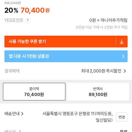
88,000
원
20
70,400
YES포인트
0원
마니아추가적립
5만원 이상 구매 시 2천원 추가 적립
사용 가능한 쿠폰 받기
앱 다운 시 1천원 상품권
결제혜택
최대 2,000원 즉시할인
종이책
번역서
70,400
원
89,100
원
배송안내
서울특별시 영등포구 은행로 11(여의도동,
변경
일신빌딩)
배송비
무료