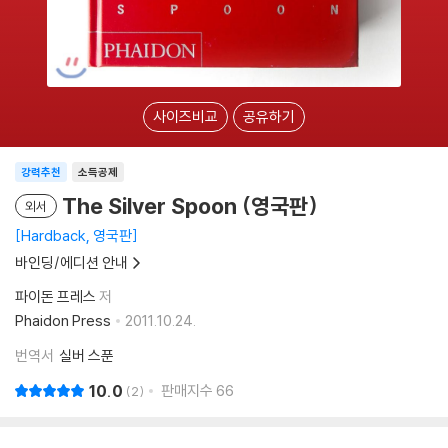
사이즈비교
공유하기
강력추천
소득공제
The Silver Spoon (영국판)
외서
Hardback, 영국판
바인딩/에디션 안내
파이돈 프레스
저
Phaidon Press
2011.10.24.
번역서
실버 스푼
10.0
판매지수
66
2