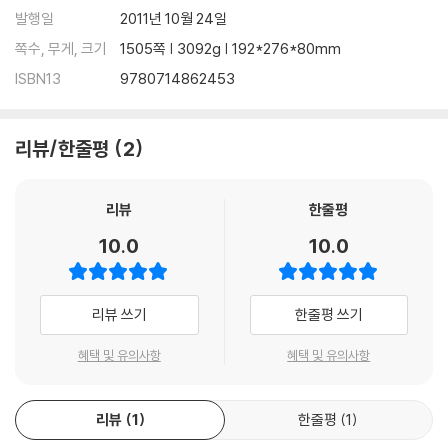
발행일
2011년 10월 24일
쪽수, 무게, 크기
1505쪽 | 3092g | 192*276*80mm
ISBN13
9780714862453
리뷰/한줄평
2
리뷰
한줄평
10.0
10.0
리뷰 쓰기
한줄평 쓰기
혜택 및 유의사항
혜택 및 유의사항
리뷰
1
한줄평
1