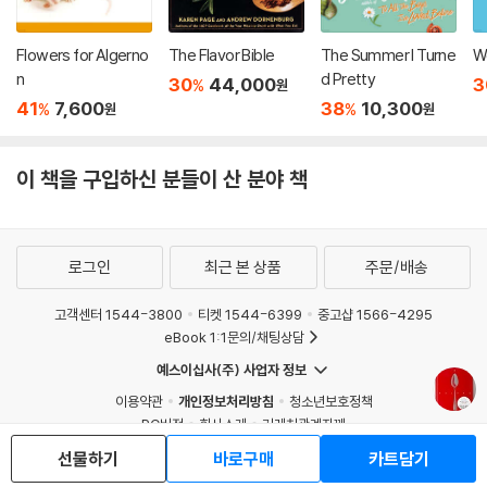
Flowers for Algerno
The Flavor Bible
The Summer I Turne
W
n
d Pretty
30
44,000
3
%
원
41
7,600
38
10,300
%
%
원
원
이 책을 구입하신 분들이 산 분야 책
로그인
최근 본 상품
주문/배송
고객센터 1544-3800
티켓 1544-6399
중고샵 1566-4295
eBook 1:1문의/채팅상담
예스이십사(주) 사업자 정보
이용약관
개인정보처리방침
청소년보호정책
PC버전
회사소개
거래처관계자께
도서홍보
광고
선물하기
바로구매
카트담기
Copyright © YES24 Corp. All Rights Reserved.