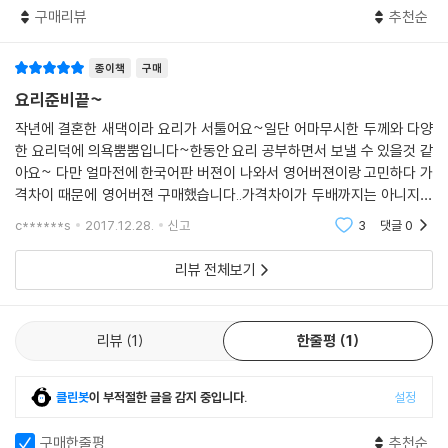
구매리뷰
추천순
종이책
구매
요리준비끝~
작년에 결혼한 새댁이라 요리가 서툴어요~일단 어마무시한 두께와 다양
한 요리덕에 의욕뿜뿜입니다~한동안 요리 공부하면서 보낼 수 있을것 같
아요~ 다만 얼마전에 한국어판 버젼이 나와서 영어버젼이랑 고민하다 가
격차이 때문에 영어버젼 구매했습니다..가격차이가 두배까지는 아니지만
한국어버젼이 많이 비싸게 나왔더라구요~~ 내년 이맘때쯤 이탈리아 요
c******s
2017.12.28.
신고
3
댓글
0
리라면 잘할수 있겠죠~! 열심
리뷰 전체보기
리뷰
1
한줄평
1
클린봇
이 부적절한 글을 감지 중입니다.
설정
구매한줄평
추천순