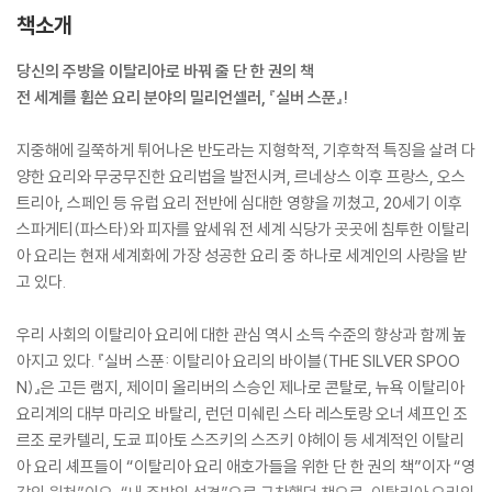
책소개
당신의 주방을 이탈리아로 바꿔 줄 단 한 권의 책
전 세계를 휩쓴 요리 분야의 밀리언셀러, 『실버 스푼』!
지중해에 길쭉하게 튀어나온 반도라는 지형학적, 기후학적 특징을 살려 다
양한 요리와 무궁무진한 요리법을 발전시켜, 르네상스 이후 프랑스, 오스
트리아, 스페인 등 유럽 요리 전반에 심대한 영향을 끼쳤고, 20세기 이후
스파게티(파스타)와 피자를 앞세워 전 세계 식당가 곳곳에 침투한 이탈리
아 요리는 현재 세계화에 가장 성공한 요리 중 하나로 세계인의 사랑을 받
고 있다.
우리 사회의 이탈리아 요리에 대한 관심 역시 소득 수준의 향상과 함께 높
아지고 있다. 『실버 스푼: 이탈리아 요리의 바이블(THE SILVER SPOO
N)』은 고든 램지, 제이미 올리버의 스승인 제나로 콘탈로, 뉴욕 이탈리아
요리계의 대부 마리오 바탈리, 런던 미쉐린 스타 레스토랑 오너 셰프인 조
르조 로카텔리, 도쿄 피아토 스즈키의 스즈키 야헤이 등 세계적인 이탈리
아 요리 셰프들이 “이탈리아 요리 애호가들을 위한 단 한 권의 책”이자 “영