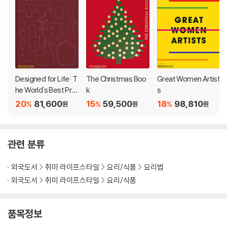
Designed for Life: T
The Christmas Boo
Great Women Artist
he World's Best Pro
k
s
duct Designers
20
81,600
15
59,500
18
98,810
%
%
%
원
원
원
관련 분류
외국도서
취미 라이프스타일
요리/식품
요리법
외국도서
취미 라이프스타일
요리/식품
품목정보