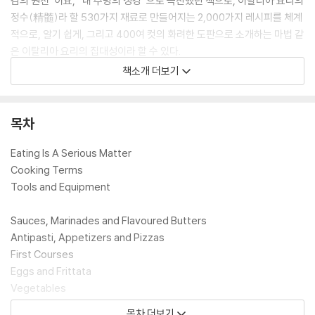
감의 원천”이요, “내 주방의 성경”으로 극찬했던 책으로, 이탈리아 요리의
정수(精髓)라 할 530가지 재료로 만들어지는 2,000가지 레시피를 체계
적으로, 알기 쉽게, 그리고 400여 컷의 화려한 도판으로 소개하는 마법 같
은 이탈리아 요리의 집대성이라 할 수 있다.
책소개 더보기
The Silver Spoon, the most influential and successful Italian co
okbook of the last 50 years, is now available in a brand new re
목차
vised edition. Originally published in 1950, it became an instant
classic, selling over one million copies in eight editions. Consid
Eating Is A Serious Matter
ered essential in every household, it continues to be one Ital
Cooking Terms
y's the most popular wedding presents. The Silver Spoon was
Tools and Equipment
first conceived and published by Domus, Italy's famed design
and architectural magazine. A select group of cooking expert
Sauces, Marinades and Flavoured Butters
s were commissioned to collect hundreds of traditional Italian
Antipasti, Appetizers and Pizzas
recipes and make them available for the first time to a wider
First Courses
modern audience. In the process, they updated ingredients, q
Eggs and Frittata
uantities and methods to suit contemporary tastes and custo
Vegetables
ms, at the same time preserving the memory of ancient recip
Fish, Crustaceans and Shellfish
목차 더보기