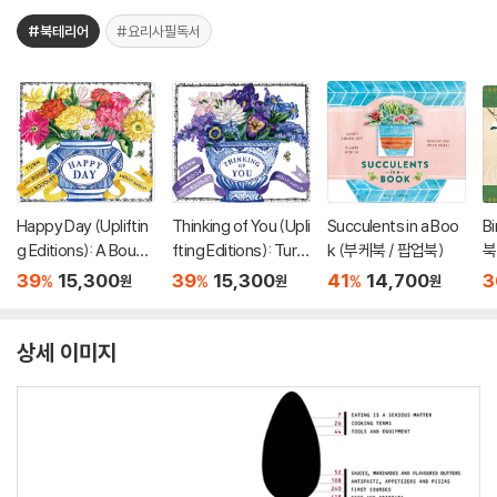
#북테리어
#요리사필독서
Happy Day (Upliftin
Thinking of You (Upli
Succulents in a Boo
Bi
g Editions): A Bouqu
fting Editions): Turn
k (부케북 / 팝업북)
북
et in a Book (부케북 /
This Book Into a Bou
39
15,300
39
15,300
41
14,700
3
%
%
%
원
원
원
팝업북)
quet (부케북 / 팝업
북)
상세 이미지