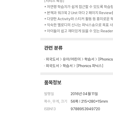
[시리즈 특징]
* 저연령 학습자가 쉽게 접근할 수 있도록 학습
* 본책과 워크북 2 Unit 마다 2 페이지 Revie
* 다양한 Activity와 스티커 활동 등 흥미로운 
* 익숙한 멜로디의 신나는 파닉스송으로 목표 
* 아이들이 쉽고 재미있게 읽을 수 있는 Reade
관련 분류
외국도서
유아/어린이
학습서
[Phonic
외국도서
학습서
[Phonics 파닉스]
품목정보
발행일
2016년 04월 11일
쪽수, 무게, 크기
56쪽 | 215*280*15mm
ISBN13
9788953949720