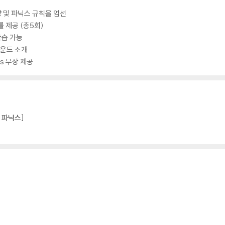
량 및 파닉스 규칙을 엄선
w를 제공 (총5회)
학습 가능
사운드 소개
rs 무상 제공
s 파닉스]