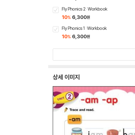
Fly Phonics 2 : Workbook
10
6,300
%
원
Fly Phonics 1 : Workbook
10
6,300
%
원
상세 이미지