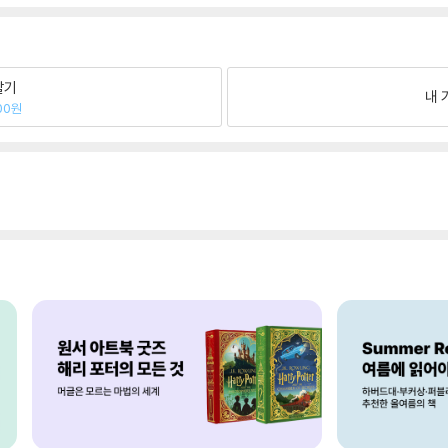
팔기
내 
00원