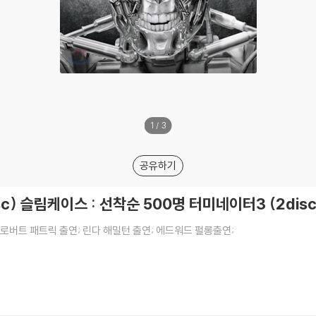
1
/
3
공유하기
c) 슬림케이스 : 선착순 500명 터미네이터3 (2disc
로버트 패트릭 출연; 린다 해밀턴 출연; 에드워드 펄롱출연;