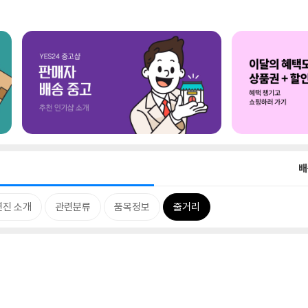
배
연진 소개
관련분류
품목정보
줄거리