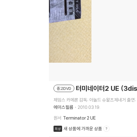
터미네이터2 UE (3dis
중고DVD
제임스 카메론 감독; 아놀드 슈왈츠제네거 출연; 
에이스필름
2010.03.19.
원서
Terminator 2 UE
새 상품에 가까운 상품
최상