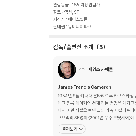
관람등급 : 15세이상관람가
장르 : 액션, SF
제작사 : 에이스필름
판매원 : 뉴미디어파크
감독/출연진 소개
3
감독
제임스 카메론
James Francis Cameron
1954년 8월 캐나다 온타리오주 카프스카싱
테크 필름 메이커의 천재'라는 별명을 가지고 있다. 부친은 전기기사였고, 어린 시절 공상과학 소설과 만화에 빠져 소설가가 되겠다는 꿈을 가졌었다. 나
에서 어린 시절을 보낸 그의 가족이 캘리포니아로
큐브릭의 SF영화 〈2001년 우주 오딧세이〉
펼쳐보기