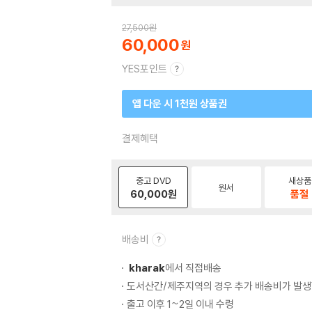
27,500
원
60,000
YES포인트
앱 다운 시 1천원 상품권
결제혜택
중고 DVD
새상품
원서
60,000
원
품절
배송비
kharak
에서 직접배송
도서산간/제주지역의 경우 추가 배송비가 발생
출고 이후 1~2일 이내 수령