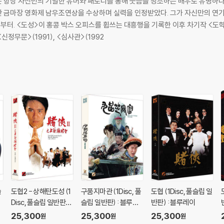
 항상 자신만의 기발한 유머와 패로디를 통해 웃음을 창조하는 배우로 유명하다.
을 수상하며 실력을 인정받았다. 그가 자신만의 연기 색깔을 본격적으로 선보인 작품은 주윤발의
)부터. <도성>이 홍콩 박스 오피스를 휩쓰는 대흥행을 기록한 이후 차기작 <도학
정무문>(1991), <심사관>(1992
슬
도협2 - 상해탄도성 (1
구품지마관 (1Disc, 풀
도협 (1Disc, 풀슬립 일
Disc, 풀슬립 일반판) :
슬립 일반판) : 블루레
반판) : 블루레이
블루레이
이
25,300
25,300
25,300
원
원
원