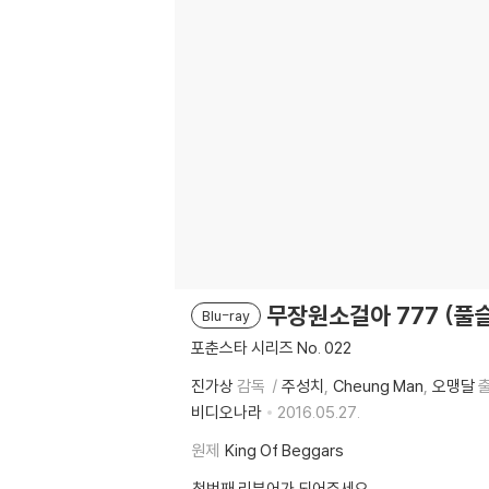
무장원소걸아 777 (풀
Blu-ray
포춘스타 시리즈 No. 022
진가상
감독
주성치
Cheung Man
오맹달
비디오나라
2016.05.27.
원제
King Of Beggars
첫번째 리뷰어가 되어주세요