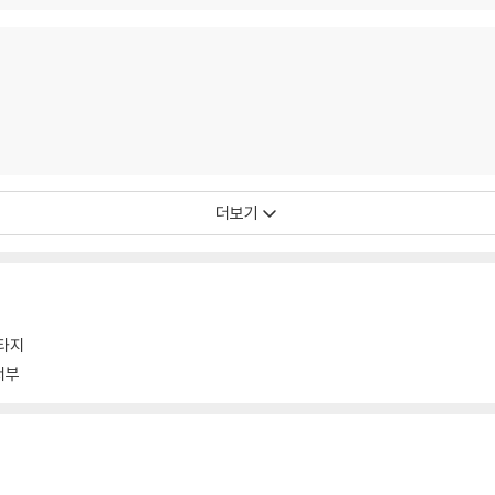
더보기
판타지
서부