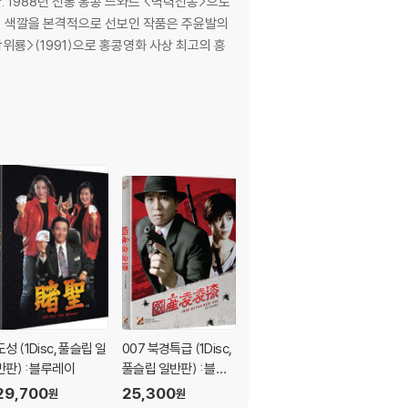
 1988년 전통 홍콩 느와르 <벽력선봉>으로
위룡>(1991)으로 홍콩영화 사상 최고의 흥
도성 (1Disc, 풀슬립 일
007 북경특급 (1Disc,
파괴지왕 (1Disc 풀슬
반판) : 블루레이
풀슬립 일반판) : 블루
립 일반판) : 블루레이
레이
29,700
25,300
25,300
원
원
원