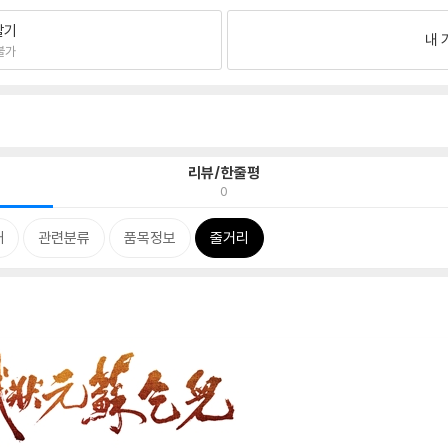
팔기
내 
불가
리뷰/한줄평
0
개
관련분류
품목정보
줄거리