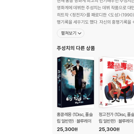
현재 홍콩 영화계 최고의 인기배우인 주성치는
영화계에 데뷔한 주성치는 데뷔 작품으로 대만 금마장 영화제 남우조연상
히트작 <정전자>를 패로디한 <도성>(1990
행기록을 세우기도 했다. 자신의 흥행기록을 <신
펼쳐보기
주성치
의 다른 상품
홍콩레옹 (1Disc, 풀슬
정고전가 (1Disc, 풀
립 일반판) : 블루레이
립 일반판) : 블루레이
25,300
25,300
원
원