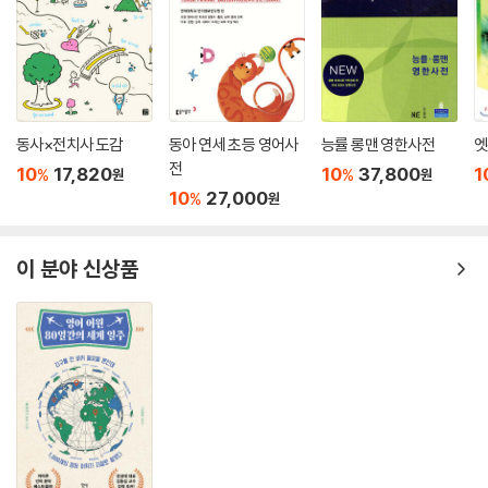
동사×전치사 도감
동아 연세 초등 영어사
능률 롱맨 영한사전
엣
전
10
17,820
10
37,800
1
%
%
원
원
10
27,000
%
원
이 분야 신상품