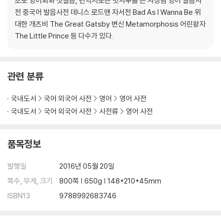
초보 영어회화 첫걸음, 번역서로는 빗자루를 든 사장님 영어 발음사
P
전 중국어 발음사전 데니스 로드맨 자서전 Bad As I Wanna Be 위
Q
대한 개츠비 The Great Gatsby 변신 Metamorphosis 어린왕자
R
The Little Prince 등 다수가 있다.
S
T
U
관련 분류
V
W
국내도서
국어 외국어 사전
영어
영어 사전
X
국내도서
국어 외국어 사전
사전류
영어 사전
Y
Z
품목정보
한국어+영어 단어
ㄱ
발행일
2016년 05월 20일
ㄴ
쪽수, 무게, 크기
800쪽 | 650g | 148*210*45mm
ㄷ
ISBN13
9788992683746
ㄹ
ㅁ
ㅂ