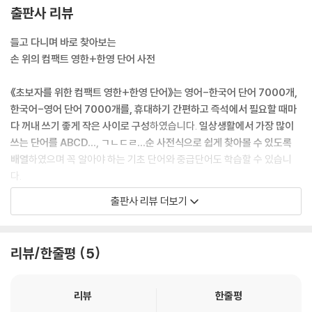
출판사 리뷰
ㅅ
ㅇ
들고 다니며 바로 찾아보는
ㅈ
손 위의 컴팩트 영한+한영 단어 사전
ㅊ
ㅋ
《초보자를 위한 컴팩트 영한+한영 단어》는 영어-한국어 단어 7000개,
ㅌ
한국어-영어 단어 7000개를, 휴대하기 간편하고 즉석에서 필요할 때마
ㅍ
다 꺼내 쓰기 좋게 작은 사이로 구성
하였습니다.
일상생활에서 가장 많이
ㅎ
쓰는 단어를 ABCD…, ㄱㄴㄷㄹ…순 사전식으로 쉽게 찾아볼 수 있도록
배열
하였으며 꼭 알아야 하는 기초 단어와 중급단어도 학습할 수 있습니
부록?기본용어
다.
단위
계절, 월, 요일
출판사 리뷰 더보기
《초보자를 위한 컴팩트 영한+한영 단어》
는 사전과 단어장의 역할을 하는
시간, 날짜
데 단어뿐만 아니라 그 단어의 쓰임새를 알 수 있도록 예문을 실었고, 완전
초보자를 위해 발음기호는 물론 한글 발음을 달아 누구나 쉽게 영어를 익
리뷰/한줄평
5
히도록 배려하였습니다. 언어 공부는 단어로부터 시작됩니다. 이 책은 영
작이나 스피킹을 위해 자주 단어를 찾아보고 영어식 단어 구성에 더 빨리
효율적으로 익숙해질 수 있도록 꾸며졌습니다. 부록으로는 단위, 계절, 월,
리뷰
한줄평
요일, 시간, 날짜 등 기본 용어를 수록하였습니다.