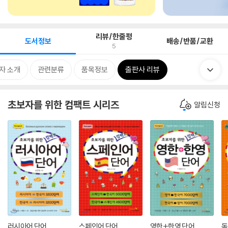
리뷰/한줄평
도서정보
배송/반품/교환
5
자 소개
관련분류
품목정보
출판사 리뷰
초보자를 위한 컴팩트 시리즈
알림신청
러시아어 단어
스페인어 단어
영한+한영 단어
독