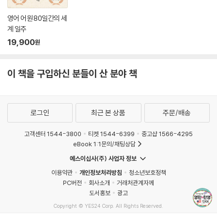
영어 어원 80일간의 세
계 일주
19,900
원
이 책을 구입하신 분들이 산 분야 책
로그인
최근 본 상품
주문/배송
고객센터 1544-3800
티켓 1544-6399
중고샵 1566-4295
eBook 1:1문의/채팅상담
예스이십사(주) 사업자 정보
이용약관
개인정보처리방침
청소년보호정책
PC버전
회사소개
거래처관계자께
도서홍보
광고
Copyright © YES24 Corp. All Rights Reserved.
MATOM1