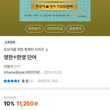
미리보기
사이즈비교
공유하기
소득공제
초보자를 위한 컴팩트 시리즈
영한+한영 단어
이형석
편저
VitaminBook(비타민북)
2016.05.20.
9.0
판매지수
360
5
12,500
원
10
11,250