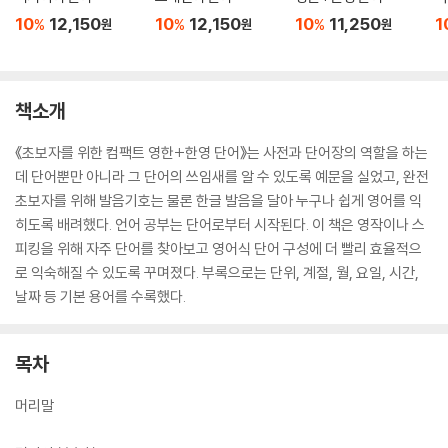
10
12,150
10
12,150
10
11,250
1
%
%
%
원
원
원
책소개
《초보자를 위한 컴팩트 영한+한영 단어》는 사전과 단어장의 역할을 하는
데 단어뿐만 아니라 그 단어의 쓰임새를 알 수 있도록 예문을 실었고, 완전
초보자를 위해 발음기호는 물론 한글 발음을 달아 누구나 쉽게 영어를 익
히도록 배려했다. 언어 공부는 단어로부터 시작된다. 이 책은 영작이나 스
피킹을 위해 자주 단어를 찾아보고 영어식 단어 구성에 더 빨리 효율적으
로 익숙해질 수 있도록 꾸며졌다. 부록으로는 단위, 계절, 월, 요일, 시간,
날짜 등 기본 용어를 수록했다.
목차
머리말