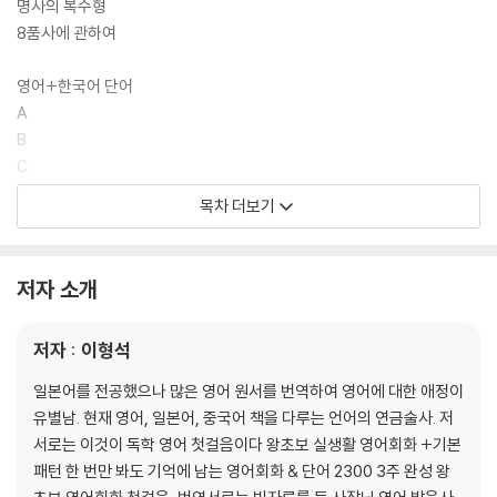
명사의 복수형
8품사에 관하여
영어+한국어 단어
A
B
C
D
목차 더보기
E
F
G
저자 소개
H
I
저자 : 이형석
J
K
일본어를 전공했으나 많은 영어 원서를 번역하여 영어에 대한 애정이
L
유별남. 현재 영어, 일본어, 중국어 책을 다루는 언어의 연금술사. 저
M
서로는 이것이 독학 영어 첫걸음이다 왕초보 실생활 영어회화 +기본
N
패턴 한 번만 봐도 기억에 남는 영어회화 & 단어 2300 3주 완성 왕
O