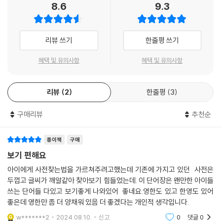
8.6
9.3
리뷰 쓰기
한줄평 쓰기
혜택 및 유의사항
혜택 및 유의사항
리뷰
2
한줄평
3
구매리뷰
추천순
종이책
구매
보기 편해요
아이에게 사전찾는법을 가르쳐주려고했는데 기존에 가지고 있던 사전은
두껍고 글씨가 깨알같아 찾아보기 힘들었는데. 이 단어장은 왠만한 아이들
쓰는 단어들 다있고 보기좋게 나와있어 좋네요.영한도 있고 한영도 있어
좋은데 영한만 좀 더 양채워 있음 더 좋겠다는 개인적 생각입니다.
w*******2
2024.08.10.
신고
0
댓글
0