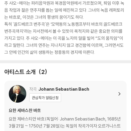
주 샤오-메이는 파리음악원과 북경음악원에서 가르쳤으며, 퇴임 이후 녹
음 작업과 젊은 연주자를 돕는 일에 매진하고 있다. 그녀의 녹음 레퍼토리
는 바흐로, 이것은 그녀의 평생의 꿈이기도 하다.
특히 '골드베르크 변주곡'은 ‘모택동의 노동캠프부터 바흐의 골드베르크
변주곡까지’라는 자서전에서 볼 수 있듯이 목적지와 같은 중요한 의미를
가지고 있다. 주 샤오-메이는 이 곡을 노자의 말을 빌어 “도의 움직임”이
라고 말한다. 그녀의 연주는 지나치지 않고 경건함에 이르며, 그러면서도
그 안에 인간의 삶이 생동하는 정중동의 경지에 이른다.
아티스트 소개
2
작곡
Johann Sebastian Bach
관심작가 알림신청
요한 세바스찬 바흐
요한 제바스티안 바흐(독일어: Johann Sebastian Bach, 1685년
3월 21일 ~ 1750년 7월 28일)는 독일의 작곡가이자 오르가니스트