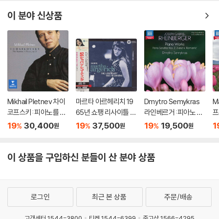
품, 에튀드 - 에프게니
키신, 카라얀 (Tchaiko
이 분야 신상품
vsky: Piano Concert
o No.1)
Mikhail Pletnev 차이
마르타 아르헤리치 19
Dmytro Semykras
M
코프스키: 피아노를 위
65년 쇼팽 리사이틀 녹
라인베르거 :피아노 작
프
한 6개의 소품과 사계
음 (Martha Argerich
품 (Rheinberger: Pia
(
19
30,400
19
37,500
19
19,500
1
%
%
%
원
원
원
(Tchaikovsky: The
- The Legendary 19
no Works - Romanti
rk
Seasons, 6 Pieces
65 Chopin Recordin
c Piano Vol. 10)
o 
Op.21) [HQCD]
g) [SACD Hybrid]
이 상품을 구입하신 분들이 산 분야 상품
로그인
최근 본 상품
주문/배송
고객센터 1544-3800
티켓 1544-6399
중고샵 1566-4295