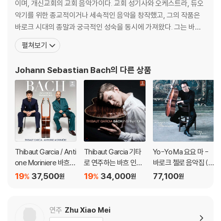
이며, 개신교회의 교회 음악가이다. 교회 성기사와 오케스트라, 듀오
악기를 위한 종교적이거나 세속적인 음악을 창작했고, 그의 작품은
바로크 시대의 종말과 궁극적인 성숙을 동시에 가져왔다. 그는 바로
크 시대의 최후에 위치하는 대가로서, 일반적인 작품은 독일음악의
펼쳐보기
전통에 깊이 뿌리박고 있을 뿐 아니라, 그 위에 이탈리아나 프랑스의
양식을 채택하고 그것들을 융합하여 독자적 개성적인 음악을 창조하
Johann Sebastian Bach
의 다른 상품
였다. 종교적 작품은 기존 구교 음
Thibaut Garcia / Anti
Thibaut Garcia 기타
Yo-Yo Ma 요요 마 -
one Moriniere 바흐:
로 연주하는 바흐 인스
바로크 첼로 음악집 (Si
골드베르크 변주곡 (B
퍼레이션 (Bach Inspir
mply Baroque) [청록
19
37,500
19
34,000
77,100
%
%
원
원
원
ach: Goldberg Variat
ations) [UHQCD]
컬러 2LP]
ions) [SACD Hybrid]
연주
Zhu Xiao Mei