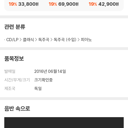
ach: Goldberg Variat
846-893 (Bach: Th
메이 (J. S. Bach: The
19
33,800
19
69,900
19
42,900
%
%
%
원
원
원
ions, BWV 988)
e Well Tempered Cl
English Suites)
avier, Book 1 & 2) [4
CD 박스세트]
관련 분류
CD/LP
클래식
독주곡
독주곡 (수입)
피아노
품목정보
발매일
2016년 06월 14일
시간/무게/크기
크기확인중
제조국
독일
음반 속으로