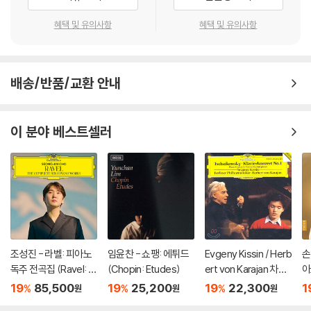
혜택 및 유의사항
혜택 및 유의사항
배송/반품/교환 안내
이 분야 베스트셀러
조성진 - 라벨: 피아노
임윤찬 - 쇼팽: 에튀드
Evgeny Kissin / Herb
손
독주 전곡집 (Ravel: T
(Chopin: Etudes)
ert von Karajan 차이
아
he Complete Solo Pi
코프스키: 피아노 협주
za
19
85,500
19
25,200
19
22,300
1
%
%
%
원
원
원
ano Works) [3LP]
곡 1번 / 스크리아빈: 소
o