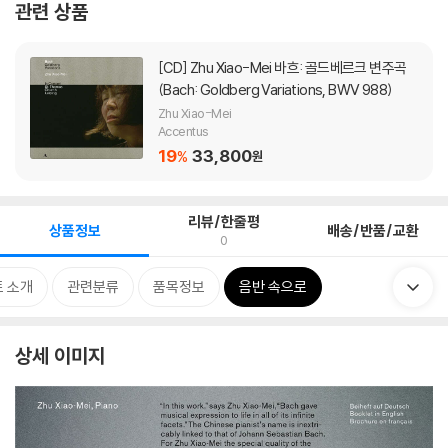
관련 상품
[CD]
Zhu Xiao-Mei 바흐: 골드베르크 변주곡
(Bach: Goldberg Variations, BWV 988)
Zhu Xiao-Mei
Accentus
19
33,800
%
원
리뷰/한줄평
상품정보
배송/반품/교환
0
 소개
관련분류
품목정보
음반 속으로
상세 이미지