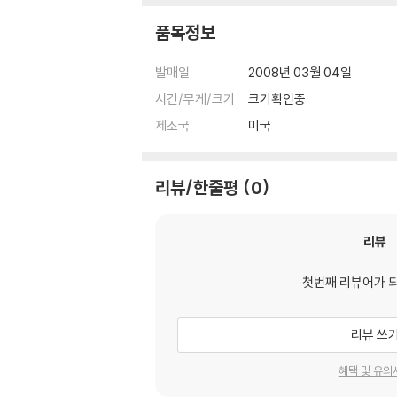
품목정보
발매일
2008년 03월 04일
시간/무게/크기
크기확인중
제조국
미국
리뷰/한줄평
0
리뷰
첫번째 리뷰어가 
리뷰 쓰
혜택 및 유의