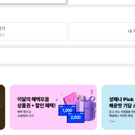
팔기
내 
불가