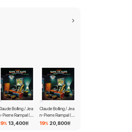
laude Bolling / Jea
Claude Bolling / Jea
프라하의 장-피에르 랑
n-Pierre Rampal (클
n-Pierre Rampal (클
팔 - 수프라폰 레코딩
로드 볼링 / 장 피에르
로드 볼링 / 장 피에르
전집: 벤다, 프로코피예
19
13,400
19
20,800
19
18,100
%
%
%
원
원
원
랑팔) [작은 사이즈 포
랑팔) [큰 사이즈 포스
프, 슈타미츠 (Jean-Pi