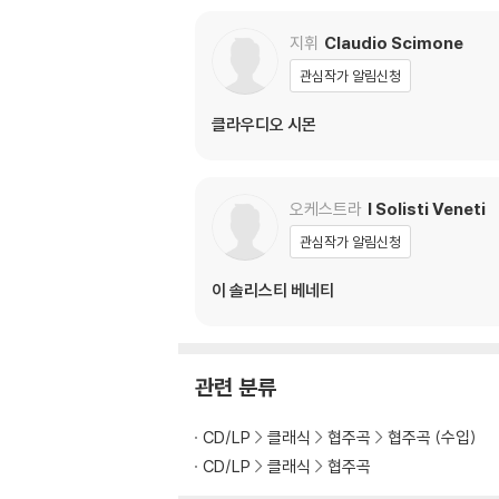
피아노 트리오를 위한
hestral Works, Con
모음곡 [그린 컬러 LP]
ertos)
지휘
Claudio Scimone
관심작가 알림신청
클라우디오 시몬
오케스트라
I Solisti Veneti
관심작가 알림신청
이 솔리스티 베네티
관련 분류
CD/LP
클래식
협주곡
협주곡 (수입)
CD/LP
클래식
협주곡