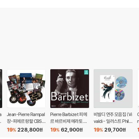
a
Jean-Pierre Rampal
Pierre Barbizet 피에
비발디 연주 모음집 (Vi
C
장-피에르 랑팔 CBS,
르 바르비제 에라토 녹
valdi - 일러스트 Philip
스
RCA, 소니 클래식 녹음
음 전집 (The Comple
pe Peseux)
19
228,800
19
62,900
19
29,700
%
%
%
원
원
원
c
모음집 (The Comple
te Erato & HMV Rec