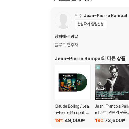
연주
Jean-Pierre Rampal
관심작가 알림신청
장피에르 랑팔
플루트 연주자
Jean-Pierre Rampal
의 다른 상품
Claude Bolling / Jea
Jean-Francois Paill
n-Pierre Rampal (클
rd 바흐: 관현악 모음
로드 볼링 / 장 피에르
곡, 협주곡 - 장-프랑
19
49,000
19
73,600
%
%
원
원
랑팔) - 플루트와 재즈
와 파야르 (Bach: Or