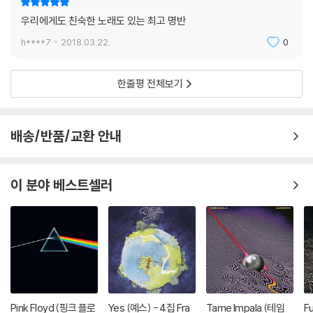
우리에게도 친숙한 노래도 있는 최고 명반
h****7
2018.03.22.
0
한줄평 전체보기
배송/반품/교환 안내
이 분야 베스트셀러
Pink Floyd (핑크 플로
Yes (예스) - 4집 Fra
Tame Impala (테임
F