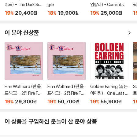
이드) - The Dark Sid
gile
임팔라) - Currents
릭
e Of The Moon
[
19
20,400
18
19,900
19
25,000
1
%
%
%
원
원
원
이 분야 신상품
Finn Wolfhard (핀 울
Finn Wolfhard (핀 울
Golden Earring (골든
S
프하드) - 2집 Fire Fro
프하드) - 2집 Fire Fro
이어링) - One Last N
트
m The Hip
m The Hip [컬러 LP]
ight [LP]
or
19
29,300
19
50,700
19
55,900
1
%
%
%
원
원
원
이 상품을 구입하신 분들이 산 분야 상품