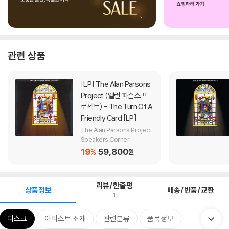
관련 상품
[LP]
The Alan Parsons
Project (앨런 파슨스 프
로젝트) - The Turn Of A
Friendly Card [LP]
The Alan Parsons Project
Speakers Corner
19
59,800
%
원
리뷰/한줄평
상품정보
배송/반품/교환
1
디스크
아티스트 소개
관련분류
품목정보