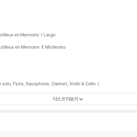
utilleux en Memoire: I. Largo
Dutilleux en Memoire: II. Moderato
o solo, Flute, Saxophone, Clarinet, Violin & Cello: I.
디스크 더보기