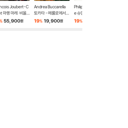
ncois Joubert-C
Andrea Buccarella
Philippe Herrewegh
Mario B
llet 마랭 마레: 비올
토카타 - 메룰로에서
e 슈만: 교향곡 2, 4번
첼로로 
다 감바 작품집 2권
바흐까지 (Toccata fr
(Schumann: Symph
주 바이
55,900
19
19,900
19
19,900
19
2
%
%
%
%
원
원
원
(Marin Marais: D
om Claudio Merulo t
onies Op. 61, 120)
파르티타 (
ieme livre de pie
o Bach)
atas for
 de viole)
ello pic