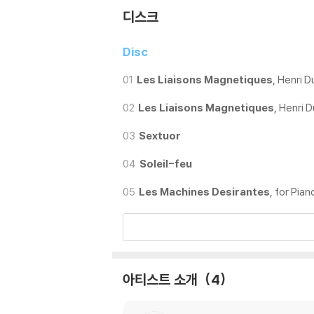
디스크
Disc
01
Les Liaisons Magnetiques
, Henri D
02
Les Liaisons Magnetiques
, Henri 
03
Sextuor
04
Soleil-feu
05
Les Machines Desirantes
, for Pian
아티스트 소개
4