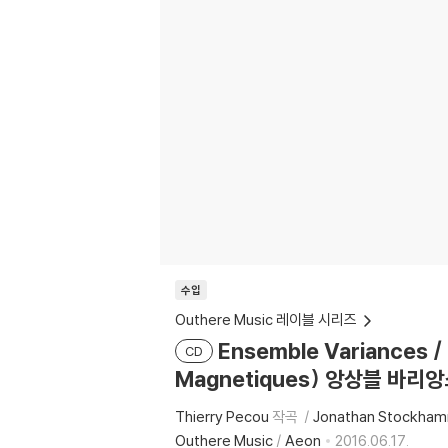
수입
Outhere Music 레이블 시리즈
Ensemble Variances 
CD
Magnetiques) 앙상블 바리
Thierry Pecou
작곡
Jonathan Stockha
Outhere Music
/
Aeon
2016.06.17.