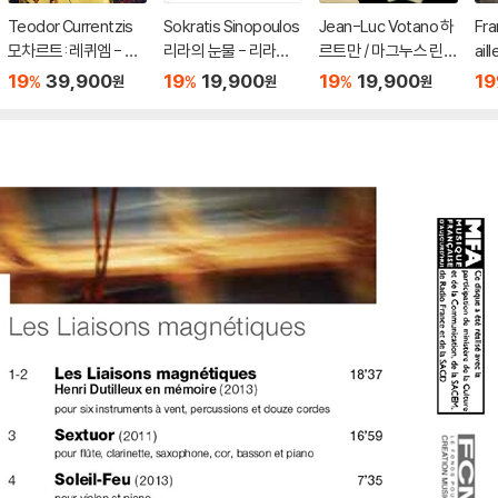
Teodor Currentzis
Sokratis Sinopoulos
Jean-Luc Votano 하
Fra
모차르트: 레퀴엠 - 테
리라의 눈물 - 리라와
르트만 / 마그누스 린드
ai
오도르 쿠렌치스 (Moz
비올로 연주하는 다울
베리: 클라리넷 협주곡
라 
19
39,900
19
19,900
19
19,900
19
%
%
%
원
원
원
art: Requiem) [2LP]
랜드: 라크리메 (Lachri
(Contemporary Clar
전곡 
mae Lyrae)
inet Concertos)
eux
ces