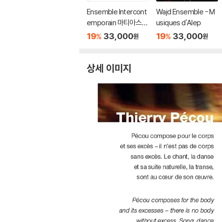
Ensemble Intercont
Wajd Ensemble - M
emporain 마티아스
usiques d'Alep
핀처: 베레쉬트 [태초
19
33,000
19
33,000
%
%
원
원
에] (Matthias Pintsc
her: Bereshit)
상세 이미지