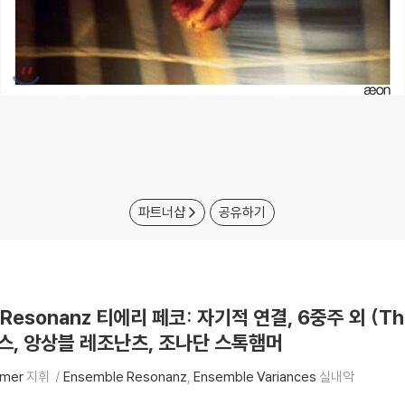
파트너샵
공유하기
/ Resonanz 티에리 페코: 자기적 연결, 6중주 외 (Thier
앙스, 앙상블 레조난츠, 조나단 스톡햄머
mmer
지휘
Ensemble Resonanz
Ensemble Variances
실내악