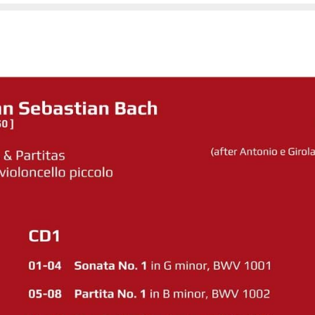
mae Lyrae)
inet Concertos)
eux
ces