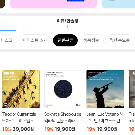
리뷰/한줄평
1
디스크
아티스트 소개
관련분류
품목정보
음반 속으로
Teodor Currentzis
Sokratis Sinopoulos
Jean-Luc Votano 하
Fra
모차르트: 레퀴엠 - 테
리라의 눈물 - 리라와
르트만 / 마그누스 린드
ai
오도르 쿠렌치스 (Moz
비올로 연주하는 다울
베리: 클라리넷 협주곡
라 
19
39,900
19
19,900
19
19,900
19
%
%
%
원
원
원
art: Requiem) [2LP]
랜드: 라크리메 (Lachri
(Contemporary Clar
전곡 