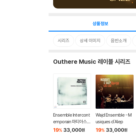
상품정보
시리즈
상세 이미지
음반소개
Outhere Music 레이블 시리즈
Ensemble Intercont
Wajd Ensemble - M
emporain 마티아스
usiques d'Alep
핀처: 베레쉬트 [태초
19
33,000
19
33,000
%
%
원
원
에] (Matthias Pintsc