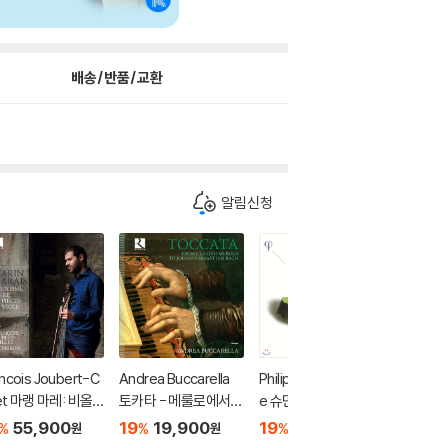
배송/반품/교환
알림신청
ncois Joubert-C
Andrea Buccarella
Philippe Herrewegh
Mario B
llet 마랭 마레: 비올
토카타 - 메룰로에서
e 슈만: 교향곡 2, 4번
첼로로 
다 감바 작품집 2권
바흐까지 (Toccata fr
(Schumann: Symph
주 바이
55,900
19
19,900
19
19,900
19
2
%
%
%
%
원
원
원
(Marin Marais: D
om Claudio Merulo t
onies Op. 61, 120)
파르티타 (