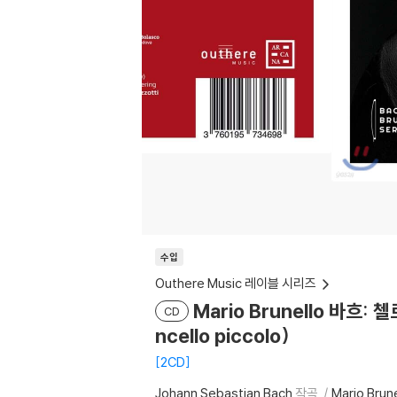
수입
Outhere Music 레이블 시리즈
Mario Brunello 바흐:
CD
ncello piccolo)
2CD
Johann Sebastian Bach
작곡
Mario Brune