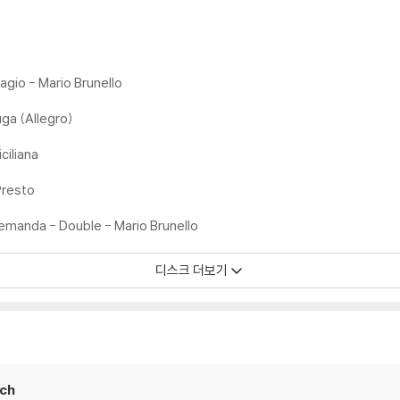
dagio - Mario Brunello
Fuga (Allegro)
iciliana
 Presto
Allemanda - Double - Mario Brunello
디스크 더보기
ach