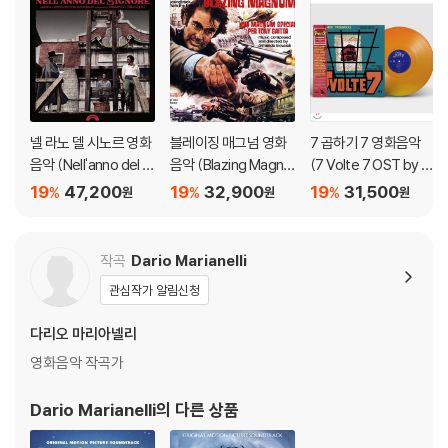
넬 라노 델 시노르 영화
블레이징 매그넘 영화
7 곱하기 7 영화음악
음악 (Nell'anno del Si
음악 (Blazing Magnu
(7 Volte 7 OST by Ar
gnore OST by Arma
m: Una Magnum per
mando Trovajoli 아
19
47,200
19
32,900
19
31,500
%
%
%
원
원
원
ndo Trovaioli) [LP]
Tony Saitta OST) [L
르만도 트로바졸리)
P]
[오렌지 컬러 디스크 L
P]
작곡
Dario Marianelli
관심작가 알림신청
다리오 마리아넬리
영화음악 작곡가
Dario Marianelli
의 다른 상품