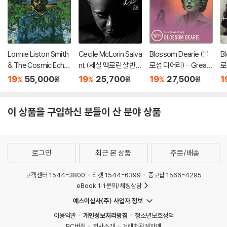
Lonnie Liston Smith
Cecile McLorin Salva
Blossom Dearie (블
B
& The Cosmic Echo
nt (세실 맥로린 살반
로섬 디어리) - Great
로
es (로니 리스턴 스미
트) - With Every Bre
Women Of Song
m
19
55,000
19
25,700
19
27,500
1
%
%
%
원
원
원
스 앤 더 코스믹 에코
ath I Take
br
즈) - Visions Of A Ne
w World [LP]
이 상품을 구입하신 분들이 산 분야 상품
로그인
최근 본 상품
주문/배송
고객센터 1544-3800
티켓 1544-6399
중고샵 1566-4295
eBook 1:1문의/채팅상담
예스이십사(주) 사업자 정보
이용약관
개인정보처리방침
청소년보호정책
PC버전
회사소개
거래처관계자께