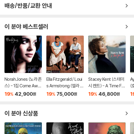
배송/반품/교환 안내
이 분야 베스트셀러
Norah Jones (노라 존
Ella Fitzgerald / Loui
Stacey Kent (스테이
A
스) - 1집 Come Awa
s Armstrong (엘라 피
시 켄트) - A Time For
(
y With Me (20th Ann
츠제랄드, 루이 암스트
Love [LP]
r.
19
42,900
19
75,000
19
46,800
1
%
%
%
원
원
원
iversary)[LP]
롱) - Ella And Louis
bl
[LP]
이 분야 신상품