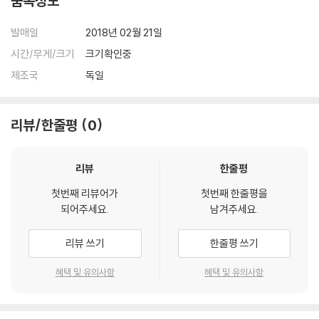
품목정보
발매일
2018년 02월 21일
시간/무게/크기
크기확인중
제조국
독일
리뷰/한줄평
0
리뷰
한줄평
첫번째 리뷰어가
첫번째 한줄평을
되어주세요.
남겨주세요.
리뷰 쓰기
한줄평 쓰기
혜택 및 유의사항
혜택 및 유의사항