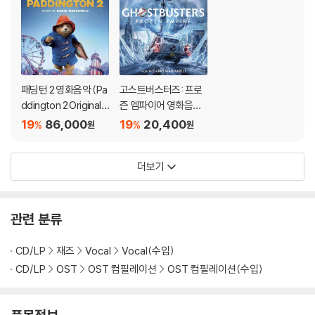
패딩턴 2 영화음악 (Pa
고스트버스터즈: 프로
ddington 2 Original
즌 엠파이어 영화음악
Motion Picture Soun
(Ghostbusters: Fro
19
86,000
19
20,400
%
%
원
원
dtrack Music by - D
zen Empire OST)
ario Marianelli) [레드
더보기
& 블루 컬러 2LP]
관련 분류
CD/LP
재즈
Vocal
Vocal(수입)
CD/LP
OST
OST 컴필레이션
OST 컴필레이션(수입)