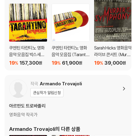
쿠엔틴 타란티노 영화
쿠엔틴 타란티노 영화
Sarah Hicks 영화음악
음악 모음집 박스세트
음악 모음집 (Tarantin
라이브 콘서트 (Murde
(The Tarantino Exp
o Experience) [옐로
r at the Symphony)
19
157,300
19
61,900
19
39,000
%
%
%
원
원
원
erience Box Set) [스
우 & 레드 컬러 2LP]
플래터 컬러 6LP]
작곡
Armando Trovajoli
관심작가 알림신청
아르만도 트로바졸리
영화음악 작곡가
Armando Trovajoli
의 다른 상품