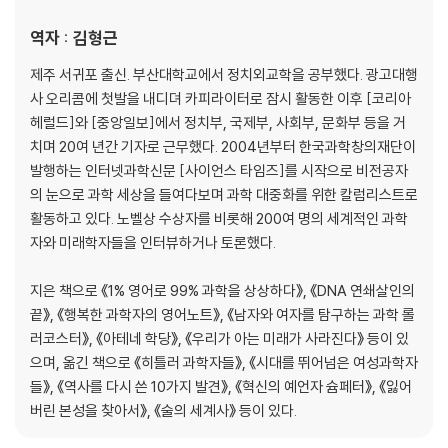
역자 : 김형근
제주 서귀포 출신. 부산대학교에서 정치외교학을 공부했다. 광고대행
사 오리콤에 첫발을 내디뎌 카피라이터로 잠시 활동한 이후 [코리아
헤럴드]와 [중앙일보]에서 정치부, 국제부, 사회부, 문화부 등을 거
치며 20여 년간 기자로 근무했다. 2004년부터 한국과학창의재단이
발행하는 인터넷과학신문 [사이언스 타임즈]를 시작으로 비전공자
의 눈으로 과학 세상을 들여다보며 과학 대중화를 위한 칼럼리스트로
활동하고 있다. 노벨상 수상자를 비롯해 200여 명의 세계적인 과학
자와 미래학자들을 인터뷰하거나 토론했다.
지은 책으로 《1% 영어로 99% 과학을 상상하다》, 《DNA 연쇄살인의
끝》, 《행복한 과학자의 영어노트》, 《남자와 여자를 탐구하는 과학 롤
러코스터》, 《아테네 학당》, 《우리가 아는 미래가 사라진다》 등이 있
으며, 옮긴 책으로 《히틀러 과학자들》, 《시대를 뛰어넘은 여성과학자
들》, 《역사를 다시 쓴 10가지 발견》, 《혁신의 예언자 슘페터》, 《잃어
버린 본성을 찾아서》, 《술의 세계사》 등이 있다.