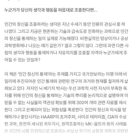
누군가가 당신의 생각과 행동을 마음대로 조종한다면…
인간의 정신을 조종하려는 생각은 지난 수세기 동안 인류의 관심사 중 하
나였다. 그리고 지금은 현존하는 기술과 급속도로 진화하는 과학으로 인간
의 정신을 통제하는 일이 실제로 가능해졌다. 비현실적인 망상이거나 공상
과학영화에나 나오는 얘기 같은가? 결코 그렇지 않다. 그런데 과연 다른 사
람의 생각과 행동을 통제하거나 자유의지를 조종할 자격이 누군가에게 주
어질 수 있는 것일까?
이 책은 ‘인간 정신의 통제’라는 주제를 가지고 국가안보라는 미명 아래 비
밀리에 추진되어온 인간 통제와 관련된 연구의 과거와 현재를 철저하게 살
펴보고 있다. 저자인 닉 베기치 박사는 우선 과학적 사전 지식이 부족한 독
자를 위해 인간의 정신을 통제하는 기술의 뿌리를 논리적으로 설명하며 이
믿을 수 없는 사실들의 객관성 확보를 위해 300여 개의 관련 자료를 제시
한다. 그리고 은폐되어 있는 위험성을 폭로한다. 인간의 정신과 의식을 방
해하거나 중단시키는 HAARP의 초저주파, 사이코 테러리즘, CIA의 수상
한 과학, 완전히 세뇌된 꼭두각시, 원격조종하는 MK-울트라 등의 사례들
은 인간의 뇌를 인위적으로 조종하는 비살상 무기의 상용화 계획과 관련된