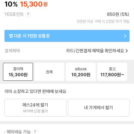
10
15,300
YES포인트
850원 (5%)
5만원 이상 구매 시 2천원 추가 적립
앱 다운 시 1천원 상품권
결제혜택
카드/간편결제 혜택을 확인하세요
종이책
eBook
중고
원제
15,300
원
10,200
원
117,800
원~
이미 소장하고 있다면 판매해 보세요.
예스24에 팔기
내 가게에서 팔기
바이백 신청 불가
해외배송 가능