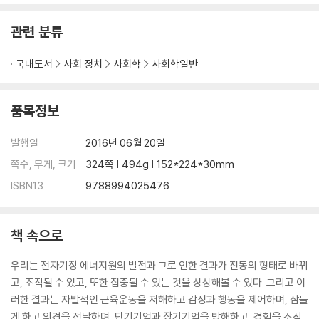
관련 분류
국내도서
사회 정치
사회학
사회학일반
품목정보
발행일
2016년 06월 20일
쪽수, 무게, 크기
324쪽 | 494g | 152*224*30mm
ISBN13
9788994025476
책 속으로
우리는 전자기장 에너지원의 발전과 그로 인한 결과가 진동의 형태로 바뀌
고, 조작될 수 있고, 또한 집중될 수 있는 것을 상상해볼 수 있다. 그리고 이
러한 결과는 자발적인 근육운동을 저해하고 감정과 행동을 제어하며, 잠들
게 하고 의견을 전달하며, 단기기억과 장기기억을 방해하고, 경험을 조작