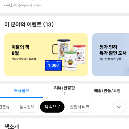
문화비소득공제 가능
이 분야의 이벤트
13
리뷰/한줄평
도서정보
배송/반품/교환
1
련분류
품목정보
책 속으로
출판사 리뷰
책소개