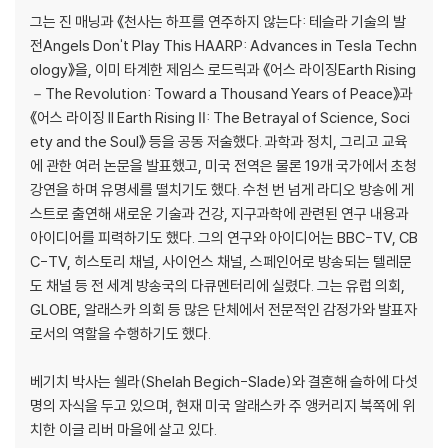
기, 전자기장
그는 진 매닝과 《천사는 하프를 연주하지 않는다: 테슬라 기술의 발
9. 누구를 위한 정신통제 기술인가
전Angels Don't Play This HAARP: Advances in Tesla Techn
비살상 무기 회의｜로스앨러모스와 친구들｜국방부에서 법무부까지｜
ology》을, 이미 타계한 제임스 로드릭과 《어스 라이징Earth Rising
세계적으로 나타나기 시작한 우려의 목소리들｜새로운 방어용 무기들
－The Revolution: Toward a Thousand Years of Peace》과
10. 피해자는 누구인가
《어스 라이징 II Earth Rising Ⅱ: The Betrayal of Science, Soci
11. 해결의 실마리를 찾아서
ety and the Soul》 등을 공동 저술했다. 과학과 정치, 그리고 교육
에 관한 여러 논문을 발표했고, 미국 전역은 물론 19개 국가에서 초청
Part 2_인간의 잠재능력을 높이기 위해
강연을 하며 유명세를 떨치기도 했다. 수천 번 넘게 라디오 방송에 게
스트로 출연해 새로운 기술과 건강, 지구과학에 관련된 연구 내용과
12. 뇌의 원동력
아이디어를 피력하기도 했다. 그의 연구와 아이디어는 BBC-TV, CB
빠른 속도로 진화하는 뇌과학｜뇌의 바이오피드백
C-TV, 히스토리 채널, 사이언스 채널, 스페인어로 방송되는 텔레문
13. 인류의 미래를 위한 도구
도 채널 등 전 세계 방송국의 다큐멘터리에 실렸다. 그는 유럽 의회,
뇌 동조는 어떻게 작동하는가｜아이를 위한 뇌 훈련｜바이오피드백에 대
GLOBE, 알래스카 의회 등 많은 단체에서 전문적인 감정가와 발표자
한 추가적인 논의｜신체역학｜의식의 흐름｜헤미 싱크와 로버트 먼로｜
로서의 역할을 수행하기도 했다.
우리의 몸에 영향을 주는 전자기장｜화학적 상호작용｜슈만 공진｜침술
의 발견｜포인터 플러스｜미래를 바라보면서｜빛과 소리｜전자 두개골
베기치 박사는 쉘라(Shelah Begich-Slade)와 결혼해 슬하에 다섯
자극｜전자침술로의 회귀｜헤미 싱크로의 회귀｜어스펄스 사운드웨이
명의 자식을 두고 있으며, 현재 미국 알래스카 주 앵커리지 북쪽에 위
브
치한 이글 리버 마을에 살고 있다.
14. 우리가 책임져야 할 우리의 미래