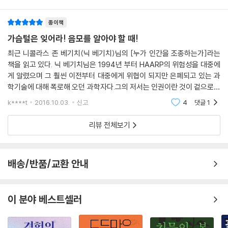
거짓 기억을 주입하거나 원거리에서까지 원격으로 조종하는 것이다. 극단
적으로 말하면 우리의 뇌는 누군가에 의해 조종을 받는 로봇이나 꼭두각시
종이책
로 전락할 수도 있다. 그리고 눈에 보이는 손상을 가하지 않고 다른 사람을
가슴털은 잊어라! 음모를 알아야 할 때!
제압하거나 살해할 수 있는 비살상 무기로 발전할 수도 있다. 즉 빛이나 소
최근 니콜라스 존 베기치(닉 베기치)님의 [누가 인간을 조종하는가]라는
리, 색깔 같은 파장이나 주파수, 그리고 전자기파로 장소와 거리를 불문하
책을 읽고 있다. 닉 베기치님은 1994년 부터 HAARP의 위험성을 대중에
고 특정 타깃이나 불특정 다수에게 정신적·육체적 위해를 가할 수 있다는
게 알렸으며 그 훨씬 이전부터 대중에게 위협이 되지만 은폐되고 있는 과
것이다. 실례로 이미 걸프전 당시 공포심을 유발하는 극초단파를 이용해
학기술에 대해 폭로해 오던 과학자다.그의 저서는 인권이란 것이 겉으로만
이라크군의 전투력을 상실하게 하기도 했고, 일본에서는 [포켓몬] 애니메
그 중요성이 소리 높혀질뿐 대중통제를 위한 과정에서 1910년대 초입부터
k****t
2016.10.03.
신고
4
댓글
1
이션을 시청하던 600여 명의 어린이가 반짝거리는 빛의 파장 때문에 집단
인권 따위는 완전 결
발작을 일으키기도 했다. 이러한 사례는 빙산의 일각에 불과할 정도로 엄
리뷰 전체보기
청나다. 문제는 강대국들이 은밀하고도 치밀하게 이러한 비살상 무기 개발
경쟁을 벌이고 있는 가운데 이로 인해 발생할 수 있는 윤리적 문제에 대해
서는 너무 소홀하다는 점이다. 극단적인 전체주의 국가를 항구적으로 유지
배송/반품/교환 안내
하기 위해 국민의 사생활과 사상을 철저하게 통제하고 감시하려 했던 조지
오웰의 [1984]가 연상되는 이유가 바로 여기에 있다.
이 분야 베스트셀러
인간 통제기술의 위험성에 대한 경고