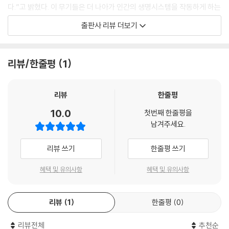
다.”고 밝혔다. 이 무기들은 더 나아가 인간의 생명시스템을 작동하게 하는
신호들을 혼란스럽게 하거나 파괴하기 위해 몸의 여러 기관에 영향을 미치
출판사 리뷰 더보기
는 데 목적을 두고 있다. 문제는 이 정보전쟁에서 가장 중요한 요소인 인간
에 대해서는 별로 고려하고 있지 않다는 점이다. 인간의 역사를 돌이켜볼
때 억압적인 독재정권은 누구나 할 것 없이 항상 “숨길 게 없다면 무엇이
리뷰/한줄평
1
두려운 것입니까? 이는 모두 당신의 안전과 보호를 위한 것입니다.”라고
주장해 왔다. ‘안전과 보호’를 위해 과연 우리의 정신과 사생활이 누군가에
의해 감시대상이 되고 심지어 조종되도록 허용되어야 하는가? 인간의 정
리뷰
한줄평
신은 컴퓨터나 기계처럼 인위적인 방화벽을 만들 수 없기 때문에 더더욱
10.0
첫번째 한줄평을
위험한데도 말이다.
남겨주세요.
마인드컨트롤과 비살상 무기의 숨겨진 진실
리뷰 쓰기
한줄평 쓰기
‘마인드컨트롤(mind control)’은 말 그대로 ‘마음 통제’라는 의미로 우리
혜택 및 유의사항
혜택 및 유의사항
에게는 흔히 요가나 명상, 정신수련을 통해 스트레스를 해소하거나 정신과
마음의 평화를 얻는 ‘힐링(healing)’의 의미로 알려져 있다. 그런데 내가
리뷰
1
한줄평
0
내 정신을 마인드컨트롤하는 게 아니라 나도 모르는 사이에 다른 누군가가
나를 컨트롤한다면 어떻게 될까. 즉 우리의 감정을 조종하거나 행동을 제
리뷰전체
추천순
어하고, 강제로 잠들게 하거나 미쳐버리게 하고, 본래의 기억을 삭제하고