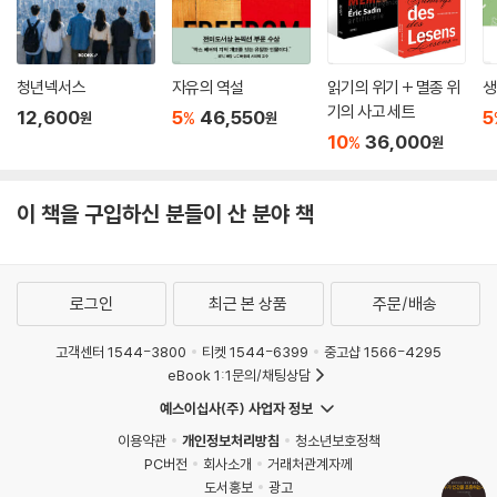
청년넥서스
자유의 역설
읽기의 위기 + 멸종 위
생
기의 사고 세트
12,600
5
46,550
5
%
원
원
10
36,000
%
원
이 책을 구입하신 분들이 산 분야 책
로그인
최근 본 상품
주문/배송
고객센터 1544-3800
티켓 1544-6399
중고샵 1566-4295
eBook 1:1문의/채팅상담
예스이십사(주) 사업자 정보
이용약관
개인정보처리방침
청소년보호정책
PC버전
회사소개
거래처관계자께
도서홍보
광고