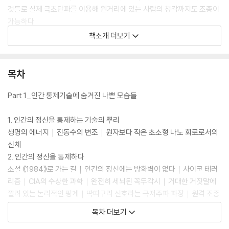
것들로 실제 극초단파를 이용해 원거리에 있는 사람의 청각까지도 조종이
가능하다.
책소개 더보기
새로운 유형의 정보전쟁과 보이지 않는 무기 전자기복사의 군사적 활용들
은 하나같이 충격적이다. 더 놀라운 것은 우리가 들을 수 없는 특정 펄스로
공포심과 집단적 히스테리를 유발하거나 정신 상태와 신체기능의 장애, 그
목차
리고 심지어 정신병 증상까지 유발한다는 사실이다. 만약 누군가가 사악한
목적으로 이 기술을 악용한다면 우리는 모두 누군가에 의해 조종을 받는
Part 1_인간 통제기술에 숨겨진 나쁜 모습들
로봇이나 꼭두각시로 전락하게 될지도 모른다. 인류의 미래를 짊어진 과학
자들과 안보를 내세운 국가권력이 탄생시킨 이 무기들은 명확하게 ‘적’만
1. 인간의 정신을 통제하는 기술의 뿌리
을 향한 것이 아니라 바로 우리를, 불특정한 개개의 시민을 향할 수도 있다.
생명의 에너지｜진동수의 변조｜원자보다 작은 초소형 나노 회로로서의
저자는 이 가공할 만한 현실을 고발하고 위험성을 경고하며 인간 정신의
신체
통제기술이 인간의 잠재력을 계발하는 원천이 될 수 있도록 공개적인 토론
2. 인간의 정신을 통제하다
을 역설하고 있다.
소설 《1984》로 가는 길｜인간의 정신에는 방화벽이 없다｜사이코 테러
리즘｜CIA의 수상한 과학｜완전히 세뇌된 꼭두각시｜거대한 거짓말에
깔려 있는 논리적인 핑계｜딱따구리 신호라는 극저주파 파장｜원격 조종
되는 사람들: MK-울트라｜인간이 들을 수 없는 극초음속 소리｜원거리
목차 더보기
조종을 위해 MK-울트라로의 회귀｜귀 없이 소리 듣기｜감정과 정신의