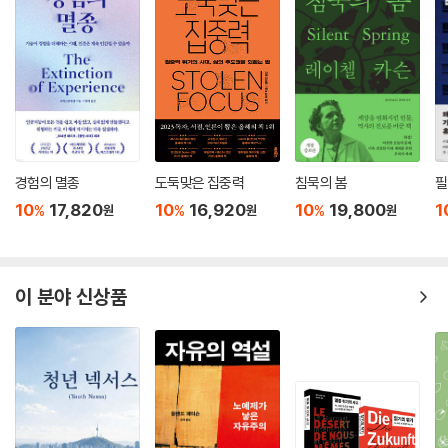
비밀과 국가안보라는 장막 뒤에서 발전을 계속해온 인간 정신의 통제기술
은 우리의 의식에도 영향을 미칠 수 있다. 만약 좋지 않은 목적을 가진 사람
들이 인간 통제의 기술을 독점하거나 나쁜 의도로 활용한다면 어떻게 될
것인가. 공상과학영화에서나 흔히 봐왔던 상황이 우리의 현실이 될 수도
있고, 그리고 그것은 사실 이미 어느 정도 현실화되었다. 이러한 위험성 때
문에 저자는 끊임없이 ‘누구를 위한 정신 통제술인가’를 물으면서 경고하
고 있다. 우리의 의식에 영향을 미치는 ‘인간 통제의 기술’은 인간을 노예로
만들 수도 있고, 인간의 잠재력을 계발하는 원천이 될 수 있다. 즉 지금 우
경험의 멸종
도둑맞은 집중력
침묵의 봄
필
리는 양날의 칼 앞에 서 있는 것이다. 저자가 바라는 것은 응용기술, 시민의
10
17,820
10
16,920
10
19,800
1
%
%
%
원
원
원
자유, 윤리적 문제, 그리고 사적 활용의 측면을 모두 고려하는 통합적이고
공개적인 논의가 이루어져야 한다는 점이다. 지금까지는 신비주의자나 종
교적 인물 같은 일부 사람들에게만 국한되어 있던 마인드컨트롤이 인류의
잠재성을 제고시키기 위해 어떻게 활용되어야 하는지에 대한 근본적인 질
이 분야 신상품
문과 대책이 마련되어야 할 때다.