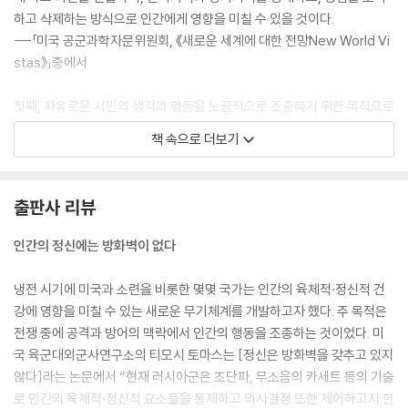
하고 삭제하는 방식으로 인간에게 영향을 미칠 수 있을 것이다.
---「미국 공군과학자문위원회, 《새로운 세계에 대한 전망New World Vi
stas》」중에서
첫째, 자유로운 시민의 생각과 행동을 노골적으로 조종하기 위한 목적으로
연구가 이루어지고 있고 연구의 범위와 강도, 그리고 연구에 대한 재정적
책 속으로 더보기
지원이 강화되고 있다. 둘째, 뇌 행동 연구자들이 연구하고 있는 인간 정신
에 대한 지배가 현재 상당 수준 진행되었다…….
---「산타클라라대학 알란 셰플린(Alan Schelfin) 교수」중에서
출판사 리뷰
인간의 정신에는 방화벽이 없다
냉전 시기에 미국과 소련을 비롯한 몇몇 국가는 인간의 육체적·정신적 건
강에 영향을 미칠 수 있는 새로운 무기체계를 개발하고자 했다. 주 목적은
전쟁 중에 공격과 방어의 맥락에서 인간의 행동을 조종하는 것이었다. 미
국 육군대외군사연구소의 티모시 토마스는 [정신은 방화벽을 갖추고 있지
않다]라는 논문에서 “현재 러시아군은 초단파, 무소음의 카세트 등의 기술
로 인간의 육체적·정신적 요소들을 통제하고 의사결정 또한 제어하고자 한