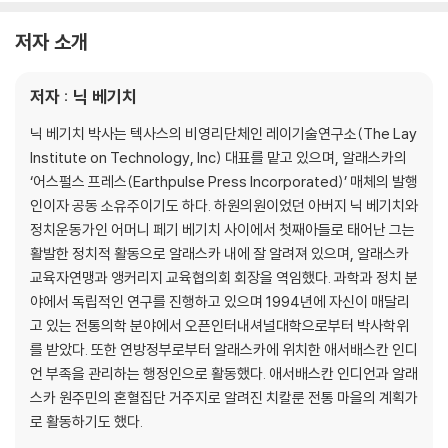
조종
3. 은밀하게 진행되는 새로운 계획
저자 소개
인간의 뇌를 인위적으로 조종하는 비살상 무기｜유럽 의회가 문제를 제기
하다｜인류연구 무한책임주식회사｜신경과학자 퍼싱어와 그의 연구｜
저자 : 닉 베기치
신체 에너지 흐름과 상호작용, 그리고 기타 고려사항｜딱따구리 신호｜LI
DA: 소련의 장치｜호세 델가도 박사의 뇌 지도 작성
닉 베기치 박사는 텍사스의 비영리단체인 레이기술연구소(The Lay
4. 다른 차원의 정신전쟁
Institute on Technology, Inc) 대표를 맡고 있으며, 알래스카의
정보 혁명과 미래의 공군｜새로운 유형의 정보전쟁
‘어스펄스 프레스(Earthpulse Press Incorporated)’ 매체의 발행
5. 사람의 청각을 조종하다
인이자 공동 소유주이기도 하다. 하원의원이었던 아버지 닉 베기치와
극초단파 음향 효과를 통한 커뮤니케이션｜과거 역사로의 회귀
정치운동가인 어머니 페기 베기치 사이에서 첫째아들로 태어난 그는
6. 기타 특허와 윤리적인 문제
활발한 정치적 활동으로 알래스카 내에 잘 알려져 있으며, 알래스카
잠재의식 메시지와 상업적 이용｜기억에 대한 새로운 정의｜뇌를 컴퓨터
교육자연맹과 앵커리지 교육협의회 회장을 역임했다. 과학과 정치 분
에 접속하기까지｜인간의 뇌는 얼마나 강력한가｜무슨 생각을 하는지 리
야에서 독립적인 연구를 진행하고 있으며 1994년에 자신이 매달리
딩한다｜아직도 당신의 마음이 궁금하다
고 있는 전통의학 분야에서 오픈인터내셔널대학으로부터 박사학위
7. 정신과 몸을 통제하다
를 받았다. 또한 연방정부로부터 알래스카에 위치한 애서배스칸 인디
뇌파 주파수의 유형｜뇌 활동을 제어하는 혁신적인 기술｜사고나 기억의
언 부족을 관리하는 행정인으로 활동했다. 애서배스칸 인디언과 알래
전이
스카 원주민의 혼혈집단 거주지로 알려진 치칼룬 전통 마을의 계획가
8. 정신의 무기화
로 활동하기도 했다.
전자기복사의 군사적 활용｜그 외 기이한 특수 기술들｜보이지 않는 무