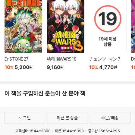
Dr.STONE 27
幼稚園WARS 18
チェンソ-マン 7
10
5,200
9,160
10
4,770
1
%
%
원
원
원
이 책을 구입하신 분들이 산 분야 책
로그인
최근 본 상품
주문/배송
고객센터 1544-3800
티켓 1544-6399
중고샵 1566-4295