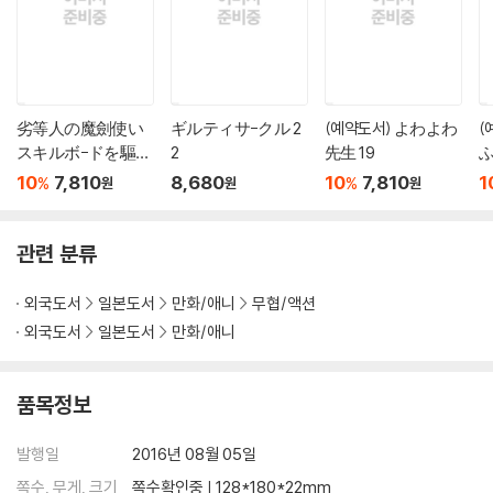
劣等人の魔劍使い
ギルティサ-クル 2
(예약도서) よわよわ
(
スキルボ-ドを驅使
2
先生 19
ふ
して最强に至る 7
10
7,810
8,680
10
7,810
1
%
%
원
원
원
관련 분류
외국도서
일본도서
만화/애니
무협/액션
외국도서
일본도서
만화/애니
품목정보
발행일
2016년 08월 05일
쪽수, 무게, 크기
쪽수확인중 | 128*180*22mm