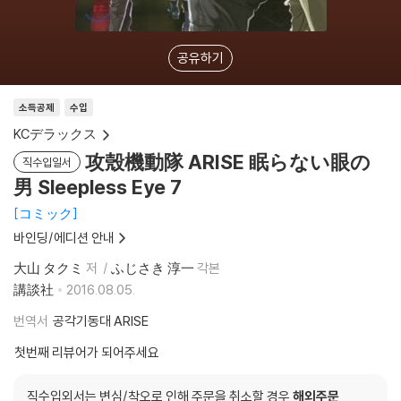
공유하기
소득공제
수입
KCデラックス
攻殼機動隊 ARISE 眠らない眼の
직수입일서
男 Sleepless Eye 7
コミック
바인딩/에디션 안내
大山 タクミ
저
ふじさき 淳一
각본
講談社
2016.08.05.
번역서
공각기동대 ARISE
첫번째 리뷰어가 되어주세요
직수입외서는 변심/착오로 인해 주문을 취소할 경우
해외주문