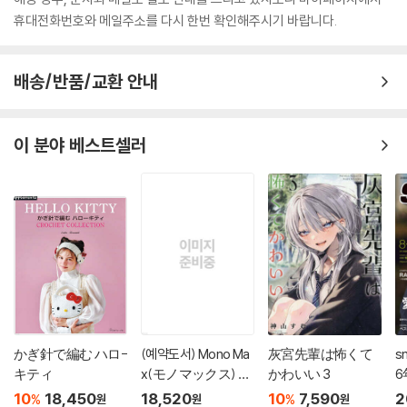
휴대전화번호와 메일주소를 다시 한번 확인해주시기 바랍니다.
배송/반품/교환 안내
이 분야 베스트셀러
かぎ針で編む ハロ-
(예약도서) Mono Ma
灰宮先輩は怖くて
s
キティ
x(モノマックス) 20
かわいい 3
6
26年10月號
10
18,450
18,520
10
7,590
2
%
%
원
원
원