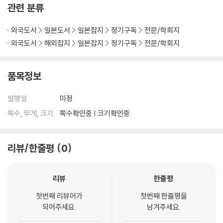
관련 분류
외국도서
일본도서
일본잡지
정기구독
전문/학회지
외국도서
해외잡지
일본잡지
정기구독
전문/학회지
품목정보
발행일
미정
쪽수, 무게, 크기
쪽수확인중 | 크기확인중
리뷰/한줄평
0
리뷰
한줄평
첫번째 리뷰어가
첫번째 한줄평을
되어주세요.
남겨주세요.