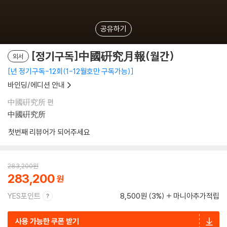
공유하기
[정기구독]中國硏究月報(월간)
외서
년 정기구독-12회(1-12월호만 구독가능)
바인딩/에디션 안내
中國硏究所 편
中國硏究所
첫번째 리뷰어가 되어주세요
283,200
원
283,200
YES포인트
8,500원 (3%)
마니아추가적립
사용 가능한 쿠폰 받기