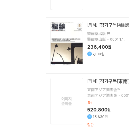
[정기구독]補綴
[외서]
醫齒藥出版 편
醫齒藥出版
0001.1.1.
236,400
원
7,100원
[정기구독]東
[외서]
東南アジア調査會편
東南アジア調査會
0001
휴간
520,800
원
15,630원
절판