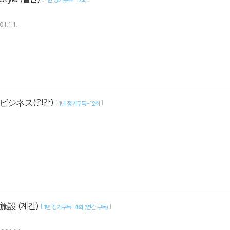
1.1.1.
殖ビジネス(월간)
[
]
1년 정기구독-12회
施設 (계간)
[
]
1년 정기구독-4회 (연간 구독)