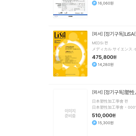
16,060원
[정기구독]LiSA
[외서]
MEDSi 편
メディカル.サイエンス.
475,800
원
14,280원
[정기구독]塑性
[외서]
日本塑性加工學會 편
日本塑性加工學會
0001
510,000
원
15,300원