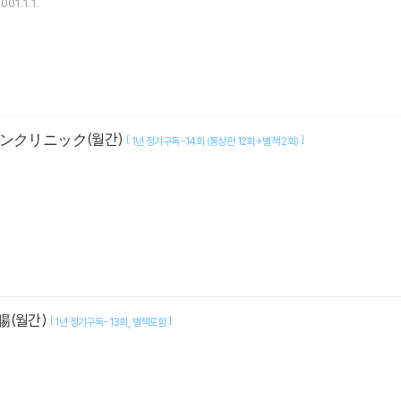
001.1.1.
インクリニック(월간)
[
]
1년 정기구독-14회 (통상판 12회+별책 2회)
腸(월간)
[
]
1년 정기구독-13회
별책포함