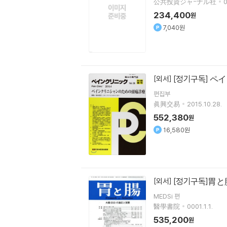
公共投資ジャ-ナル社
0
234,400
원
7,040원
[정기구독] ペ
[외서]
편집부
眞興交易
2015.10.28.
552,380
원
16,580원
[정기구독]胃と
[외서]
MEDSi 편
醫學書院
0001.1.1.
535,200
원