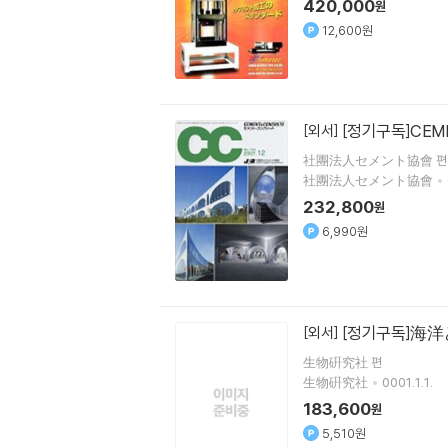
420,000
원
12,600원
[정기구독]CEM
[외서]
社團法人セメント協會 편
社團法人セメント協會
232,800
원
6,990원
[정기구독]海洋
[외서]
生物硏究社 편
生物硏究社
0001.1.1.
183,600
원
5,510원