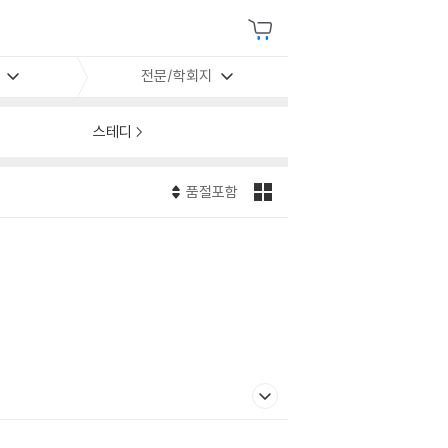
전문/학회지
스테디
품절포함