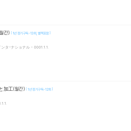
(월간)
[
]
1년 정기구독-13회
별책포함
インタ-ナショナル
0001.1.1.
と加工(월간)
[
]
1년 정기구독-12회
.1.1.