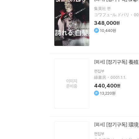
集英社 편
コワフュ-ル.ドパリ
000
348,000
원
10,440원
[정기구독] 養
[외서]
편집부
綠書房
0001.1.1.
440,400
원
13,220원
[정기구독] 環境
[외서]
편집부