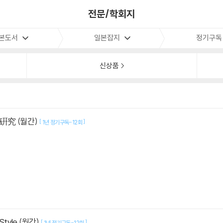
전문/학회지
본도서
일본잡지
정기구독
신상품
硏究 (월간)
[
]
1년 정기구독-12회
Style (월간)
[
]
1년 정기구독-12회