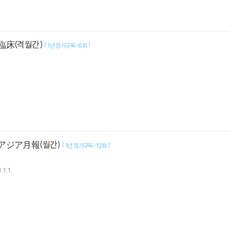
臨床(격월간)
[
]
1년 정기구독-6회
南アジア月報(월간)
[
]
1년 정기구독-12회
.1.1.