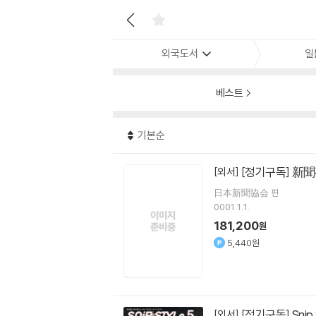
외국도서
일
베스트
기본순
[정기구독] 新聞
[외서]
日本新聞協会 편
0001.1.1.
181,200
원
5,440원
[정기구독] Snip 
[외서]