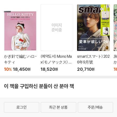
かぎ針で編む ハロ-
(예약도서) Mono Ma
smart(スマ-ト) 202
キティ
x(モノマックス) 20
6年9月號
か
26年10月號
10
18,450
18,520
20,710
1
%
원
원
원
이 책을 구입하신 분들이 산 분야 책
로그인
최근 본 상품
주문/배송