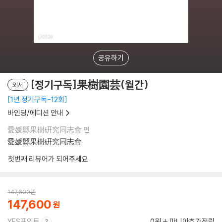
공유하기
[정기구독]果樹園芸(월간)
외서
1년 정기구독-12회
바인딩/에디션 안내
愛媛縣果樹硏究同志會 편
愛媛縣果樹硏究同志會
첫번째 리뷰어가 되어주세요
147,600
원
147,600
YES포인트
0원
마니아추가적립