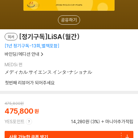
공유하기
[정기구독]LiSA(월간)
외서
1년 정기구독-13회,별책포함
바인딩/에디션 안내
MEDSi 편
メディカル.サイエンス.インタ-ナショナル
첫번째 리뷰어가 되어주세요
475,800
원
475,800
YES포인트
14,280원 (3%)
마니아추가적립
사용 가능한 쿠폰 받기