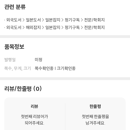
관련 분류
외국도서
일본도서
일본잡지
정기구독
전문/학회지
외국도서
해외잡지
일본잡지
정기구독
전문/학회지
품목정보
발행일
미정
쪽수, 무게, 크기
쪽수확인중 | 크기확인중
리뷰/한줄평
0
리뷰
한줄평
첫번째 리뷰어가
첫번째 한줄평을
되어주세요.
남겨주세요.