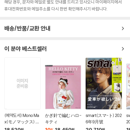
해당 경우, 문자와 메일로 별도 안내를 드리고 있사오니 마이페이지에서
휴대전화번호와 메일주소를 다시 한번 확인해주시기 바랍니다.
배송/반품/교환 안내
이 분야 베스트셀러
(예약도서) Mono Ma
かぎ針で編む ハロ-
smart(スマ-ト) 202
s
x(モノマックス) 20
キティ
6年9月號
2
26年10月號
18,520
10
18,450
20,710
1
%
원
원
원