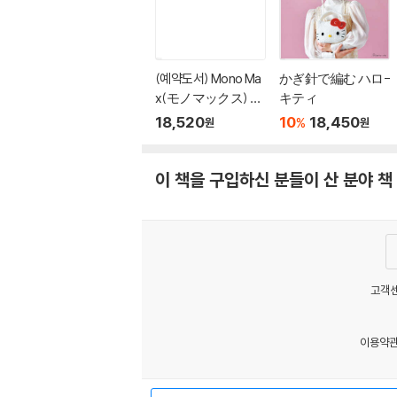
(예약도서) Mono Ma
かぎ針で編む ハロ-
x(モノマックス) 20
キティ
26年10月號
18,520
10
18,450
%
원
원
이 책을 구입하신 분들이 산 분야 책
고객센
이용약
MATOM3