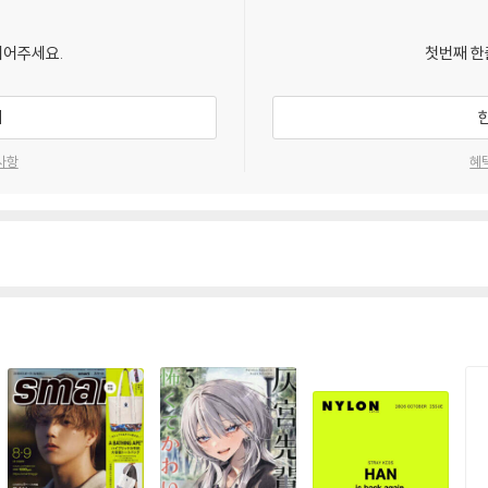
되어주세요.
첫번째 한
기
사항
혜