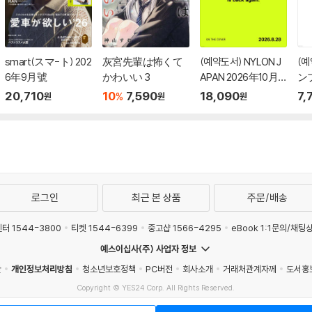
smart(スマ-ト) 202
灰宮先輩は怖くて
(예약도서) NYLON J
(
6年9月號
かわいい 3
APAN 2026年10月
ンプ
號 HAN (Stray Kids)
20,710
10
7,590
18,090
7,
%
원
원
원
로그인
최근 본 상품
주문/배송
터 1544-3800
티켓 1544-6399
중고샵 1566-4295
eBook 1:1문의/채팅
예스이십사(주) 사업자 정보
관
개인정보처리방침
청소년보호정책
PC버전
회사소개
거래처관계자께
도서홍
Copyright © YES24 Corp. All Rights Reserved.