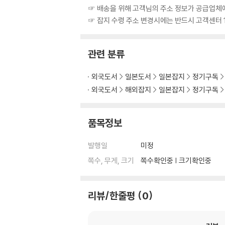
☞ 배송을 위해 고객님의 주소 정보가 공급업체에
☞ 잡지 수령 주소 변경시에는 반드시 고객센터 1
관련 분류
외국도서
일본도서
일본잡지
정기구독
외국도서
해외잡지
일본잡지
정기구독
품목정보
발행일
미정
쪽수, 무게, 크기
쪽수확인중 | 크기확인중
리뷰/한줄평
0