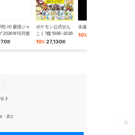
예약도서) 最强ジャ
ポケモン公式ぜん
永遠の記憶
 2026年10月號
こく?鑑 1996-2026
10
22,780
%
원
770
10
27,130
%
원
원
상담
보
광고