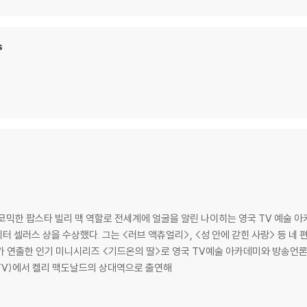
s
코믹한 팝스타 빌리 맥 역할로 전세계에 얼굴을 알린 나이히는 영국 TV 예술 
 셀러스 상을 수상했다. 그는 <러브 액츄얼리>, <성 안에 갇힌 사랑> 등 네
가 연출한 인기 미니시리즈 <기드온의 딸>로 영국 TV예술 아카데미와 방송언
(TV)에서 켈리 맥도날드의 상대역으로 출연해