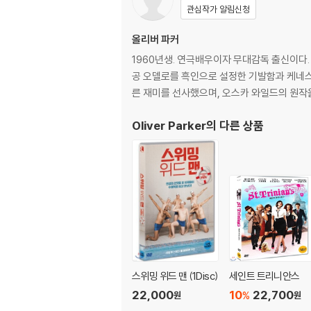
관심작가 알림신청
올리버 파커
1960년생. 연극배우이자 무대감독 출신이다. 
공 오델로를 흑인으로 설정한 기발함과 케네스 
른 재미를 선사했으며, 오스카 와일드의 원작을
Oliver Parker
의 다른 상품
스위밍 위드 맨 (1Disc)
세인트 트리니안스
22,000
10
22,700
%
원
원