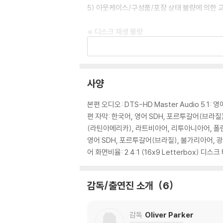
5) 아웃케이스/구성품/포장 상태 불량에 의한 
※ 디스크 재생 불량
1) 기기 문제로 인해 발생하는 재생 불량 현상
2) 정전기와 먼지로 인해 재생이 원활하지 않은
3) 일부 PC 연결형 ODD의 경우 호환 상의 
량의 경우 교환 시에도 동일한 오류가 발생할 수
사양
※ 디스크 외관 불량
본편 오디오: DTS-HD Master Audio 5.1:
디스크에 미세한 잔 흠집이 남아있거나 인쇄 면이
편 자막: 한국어, 영어 SDH, 포르투갈어(브라
다.
(라틴아메리카), 라트비아어, 리투아니아어, 폴
영어 SDH, 포르투갈어(브라질), 불가리아어, 
※ 교환/반품 안내
어 화면비율: 2.4:1 (16x9 Letterbox) 디스크 
1) 불량으로 인한 교환/반품 요청 시에는 불량 
관련 사진과 동영상 및 재생 기기 모델명을 첨부
감독/출연진 소개
6
2) 사양 오인지, 오 구매, 변심 사유로의 반품은
3) 스틸북 한정판, 초회 한정판의 경우 제작 
4) 한정판 상품의 변심, 오구매로 인한 반품은 
감독
Oliver Parker