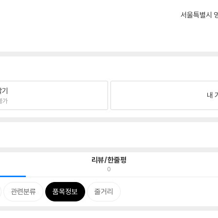
서울특별시 영
팔기
내 
불가
리뷰/한줄평
0
관련분류
품목정보
줄거리