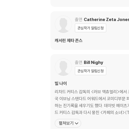
출연
Catherine Zeta Jone
관심작가 알림신청
캐서린 제타 존스
출연
Bill Nighy
관심작가 알림신청
빌 나이
리차드 커티스 감독의 <러브 액츄얼리>에서 
국 이브닝 스탠다드 어워드에서 코미디부문 피터
하는 진기록을 세우기도 했다. 데이빗 예이츠
드 커티스 감독과 다시 뭉친 <카페의 소녀>
펼쳐보기