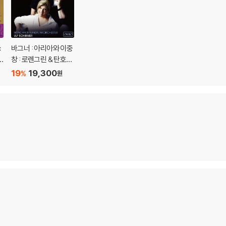
c
바그너 : 아리아와 이중
창 : 로렌그린 & 탄호이
저 & 발퀴레
19
19,300
%
원
i