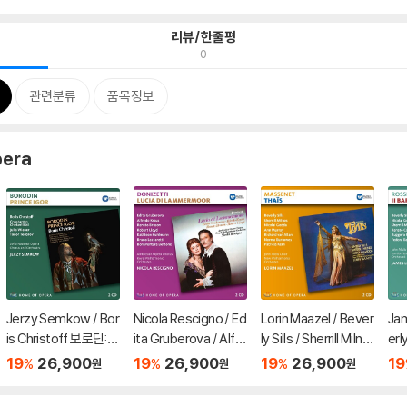
리뷰/한줄평
0
관련분류
품목정보
pera
Jerzy Semkow / Bor
Nicola Rescigno / Ed
Lorin Maazel / Bever
Jam
is Christoff 보로딘:
ita Gruberova / Alfre
ly Sills / Sherrill Milne
erly
이고르 공 - 보리스 크
do Kraus 도니제티: 람
s 마스네: 타이스 (Mas
dd
19
26,900
19
26,900
19
26,900
19
%
%
%
원
원
원
리스토프, 소피아 국립
메르무어의 루치아 -
senet: Thais)
의 
극장 합창단과 오케스
에디타 그루베로바, 알
즈,