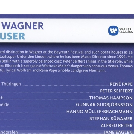
트라, 예르지 셈코프 (B
프레도 크라우스, 로열
던 
orodin: Prince Igor)
필하모닉, 니콜라 레시
바인 
뇨 (Donizetti: Lucia
ere 
di Lammermoor)