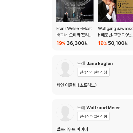
Franz Welser-Most
Wolfgang Sawallis
바그너: 오페라 '트리스
h 베토벤: 교향곡 9번,
탄과 이졸데' (Wagne
피아노 협주곡 5번 (Be
19
36,300
19
50,100
%
%
원
원
r: Tristan und Isolde)
ethoven: Symphon
e No. 9, Piano Conce
rto No. 5)
노래
Jane Eaglen
관심작가 알림신청
제인 이글렌 (소프라노)
노래
Waltraud Meier
관심작가 알림신청
발트라우트 마이어