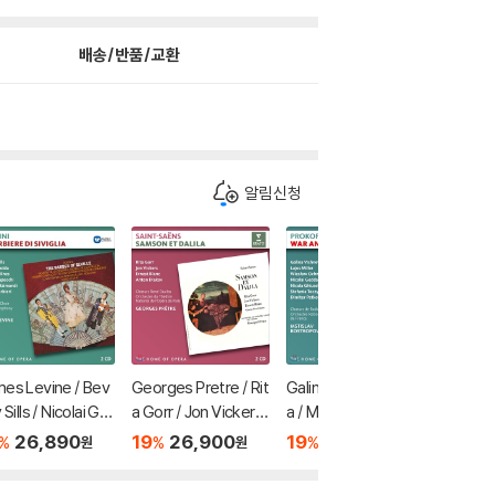
배송/반품/교환
알림신청
es Levine / Bev
Georges Pretre / Rit
Galina Vishnevskay
Herbert
 Sills / Nicolai Ge
a Gorr / Jon Vickers
a / Mstislav Rostrop
/ Richar
a 로시니: 세빌리아
생상스: 오페라 '삼손과
ovich 프로코피에프:
뷔시: 
26,890
19
26,900
19
39,280
19
3
%
%
%
%
원
원
원
이발사 - 비벌리 실
데릴라' - 리타 고르, 존
전쟁과 평화 - 갈리나
장드 - 
 니콜라이 게다, 런
비커스, 파리 오페라 극
비슈네프스카야, 프랑
베를린 