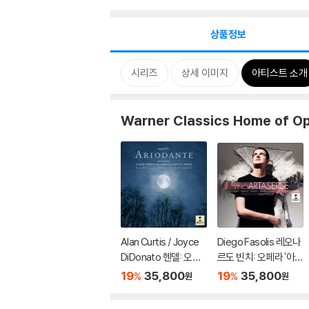
상품정보
시리즈
상세 이미지
아티스트 소개
Warner Classics Home of O
Alan Curtis / Joyce
Diego Fasolis 레오나
DiDonato 헨델: 오페
르도 빈치: 오페라 '아르
라 '아리오단테' (Hand
타세르세' (Leonardo
19
35,800
19
35,800
%
%
원
원
el: Ariodante)
Vinci: Artaserse)