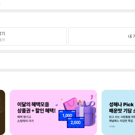
.
팔기
내 
불가