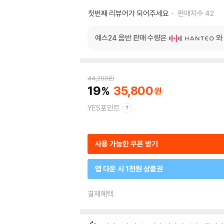
첫번째 리뷰어가 되어주세요
판매지수
42
예스24 음반 판매 수량은
와
44,200
원
19
35,800
YES포인트
사용 가능한 쿠폰 받기
앱 다운 시 1천원 상품권
결제혜택