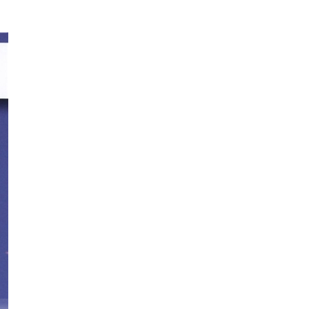
교향악단, 제임스 레
장 오케스트라, 조르주
스 국립관현악단, 므스
베르트 폰
(Rossini: Il Barbi
프레트르 (Saint-Sae
티슬라프 로스트로포
bussy: 
di Siviglia)
ns: Samson et Dalil
비치 (Prokofiev: Gu
elisand
a)
erre & Paix [War and
Pieace])