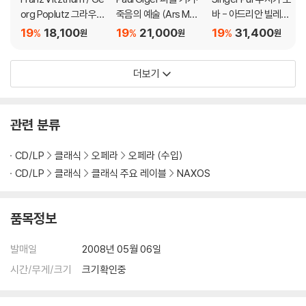
org Poplutz 그라우프
죽음의 예술 (Ars Mori
바 - 아드리안 빌레르
너: 칸타타 아리아와 이
endi)
트의 페트라르카 마드
19
18,100
19
21,000
19
31,400
%
%
%
원
원
원
중창, 협주곡 (Graupn
리갈 (Musica Nova -
er: Der Herr is Aufer
Adrian Willaert: The
더보기
standen)
Petrarca Madrigals)
관련 분류
CD/LP
클래식
오페라
오페라 (수입)
CD/LP
클래식
클래식 주요 레이블
NAXOS
품목정보
발매일
2008년 05월 06일
시간/무게/크기
크기확인중