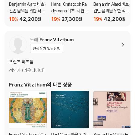
Benjamin Alard 바흐:
Hans-Christoph Ra
Benjamin Alard 바흐:
건반 음악을 위한 작품
demann 쉬츠: 시편과
건반 음악을 위한 작품
10집 - 6개의 트리오
평화를 위한 음악 [쉬츠
전곡 2집 (Bach: Com
19
42,200
19
27,300
19
42,200
%
%
%
원
원
원
소나타 (Bach: The C
전곡 20집]
plete Keyboard Editi
omplete Works for
on Volume 2)
Keyboard Bwv 525-
노래
Franz Vitzthum
530 Vol.10)
관심작가 알림신청
프란츠 비츠툼
성악가 (카운터테너)
Franz Vitzthum
의 다른 상품
Franz Vitzthum / Ge
Paul Giger 파울 기거:
Singer Pur 무지카 노