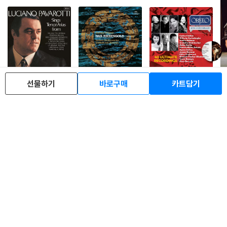
Luciano Pavarotti
Herbert Von Karajan
오르페오 레이블 40주
An
선물하기
바로구매
카트담기
(루치아노 파바로티) -
바그너: 라인의 황금
년 기념 음반 - 베스트
시
이탈리아 오페라 리마
(Wagner: Das Rhein
녹음 40 (ORFEO 40t
회'
19
44,600
19
213,800
19
14,500
1
%
%
%
원
원
원
스터 (Tenor Arias Fr
gold) [3LP]
h Anniversary Editio
on
om Italian Opera) [L
n: 40 Ultimate Reco
P]
rdings)
이 분야 신상품