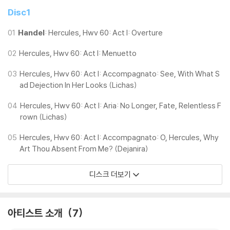
Disc1
01
Handel
: Hercules, Hwv 60: Act I: Overture
02
Hercules, Hwv 60: Act I: Menuetto
03
Hercules, Hwv 60: Act I: Accompagnato: See, With What S
ad Dejection In Her Looks (Lichas)
04
Hercules, Hwv 60: Act I: Aria: No Longer, Fate, Relentless F
rown (Lichas)
05
Hercules, Hwv 60: Act I: Accompagnato: O, Hercules, Why
Art Thou Absent From Me? (Dejanira)
디스크 더보기
아티스트 소개
7