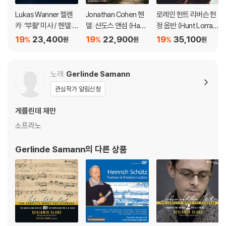
Lukas Wanner 젤렌
Jonathan Cohen 헨
로레인 헌트 리버슨 헌
카: ‘부활’ 미사 / 헨델:
델: 샨도스 앤섬 (Hand
정 음반 (Hunt Lorrain
‘캐롤라인 왕비를 위한
el: Chandos Anthe
e Lieberson Tribut
19
23,400
19
22,900
19
35,100
%
%
%
원
원
원
장례식 앤섬’ (Zelenk
ms - Anthems for C
e)
a: Missa Paschalis /
annons)
Handel: Funeral Ant
노래
Gerlinde Samann
hem for Queen Car
관심작가 알림신청
oline)
게를린데 재만
소프라노
Gerlinde Samann
의 다른 상품