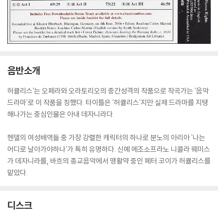
음반소개
허큘리스'는 오페라와 오라토리오의 중간성격의 작품으로 작곡가는 '음악
드라마'로 이 작품을 칭했다. 타이틀은 '허큘리스'지만 실제 드라마를 지탱
해나가는 중심인물은 아내 데자니라다.
헨델의 여성배역들 중 가장 강렬한 캐릭터의 하나로 분노의 아리아 '나는
어디로 날아가야하나'가 특히 유명하다. 신예 메조소프라노 니콜라 웨미스
가 데자니라를, 바흐의 종교음악에서 맹활약 중인 페터 코이가 허큘리스를
맡았다.
디스크