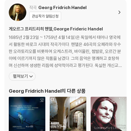
작곡
Georg Fridrich Handel
관심작가 알림신청
게오르그 프리드리히 헨델,George Frideric Handel
1685년 2월 23일 ~ 1759년 4월 14일)은 독일에서 태어나 영국에
서 활동한 바로크 시대의 작곡가이다. 헨델은 46곡의 오페라와 우수
한 오라토리오를 비롯하여 오케스트라, 바이올린, 쳄발로, 오르간 분
야에 이르기까지 많은 작품을 남겼다. 그의 음악은 명쾌하고 호탕하
며 신선하여 생생한 리듬에 성악적이라고 평가된다. 독실한 개신교
(루터교) 신자인 헨델의 대표적인 교회음악은 《메시아(Messiah)》
펼쳐보기
로서 당시 영어 번역 성경인 킹 제임스 성경의 구절에 곡을 붙인 오라
토리오이다. 헨델은 프로이센의 할레(현재는 독일 영토)에서 태어났
Georg Fridrich Handel
의 다른 상품
다. 함부르크, 피렌체 등지에서 활동하다 1