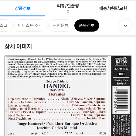
리뷰/한줄평
상품정보
배송/반품/교환
0
스크
아티스트 소개
관련분류
품목정보
상세 이미지