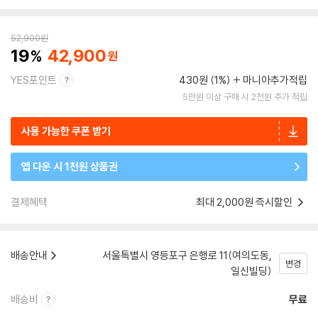
52,900
원
19
42,900
YES포인트
430원 (1%)
마니아추가적립
5만원 이상 구매 시 2천원 추가 적립
사용 가능한 쿠폰 받기
앱 다운 시 1천원 상품권
결제혜택
최대 2,000원 즉시할인
배송안내
서울특별시 영등포구 은행로 11(여의도동,
변경
일신빌딩)
배송비
무료