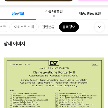
리뷰/한줄평
상품정보
배송/반품/교환
0
스크
아티스트 소개
관련분류
품목정보
상세 이미지