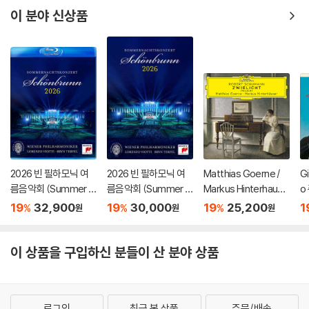
P]
쿠렌치스
이 분야 신상품
2026 빈 필하모닉 여
2026 빈 필하모닉 여
Matthias Goerne /
G
름음악회 (Summer Ni
름음악회 (Summer Ni
Markus Hinterhause
o
ght Concert 2026)
ght Concert 2026)
r 슈만: 황혼 (가곡집)
가
19
32,900
19
30,000
19
25,200
1
%
%
%
원
원
원
[Blu-ray]
[DVD]
(Schumann: Zwielic
집
ht)
S
이 상품을 구입하신 분들이 산 분야 상품
로그인
최근 본 상품
주문/배송