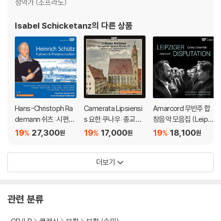
성악가 (소프라노)
Isabel Schicketanz
의 다른 상품
Hans-Christoph Ra
Camerata Lipsiensi
Amarcord 무반주 합
demann 쉬츠: 시편과
s 요한 쿠나우: 종교음
창음악 모음집 (Leipzi
평화를 위한 음악 [쉬츠
악 작품 4집 (Johann
ger Disputation)
19
27,300
19
17,000
19
18,100
%
%
%
원
원
원
전곡 20집]
Kuhnau: Complete
Sacred Works Vol.
더보기
4)
관련 분류