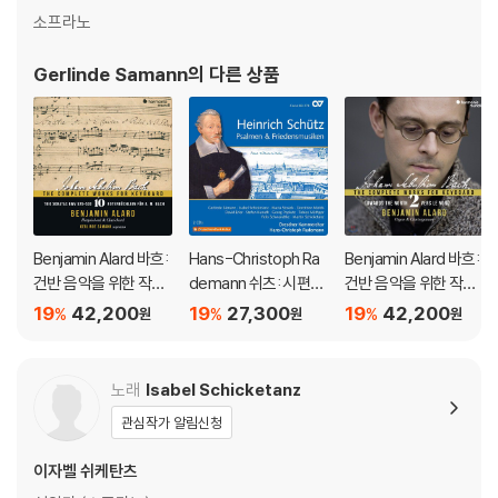
소프라노
Gerlinde Samann
의 다른 상품
Benjamin Alard 바흐:
Hans-Christoph Ra
Benjamin Alard 바흐:
건반 음악을 위한 작품
demann 쉬츠: 시편과
건반 음악을 위한 작품
10집 - 6개의 트리오
평화를 위한 음악 [쉬츠
전곡 2집 (Bach: Com
19
42,200
19
27,300
19
42,200
%
%
%
원
원
원
소나타 (Bach: The C
전곡 20집]
plete Keyboard Editi
omplete Works for
on Volume 2)
Keyboard Bwv 525-
노래
Isabel Schicketanz
530 Vol.10)
관심작가 알림신청
이자벨 쉬케탄츠