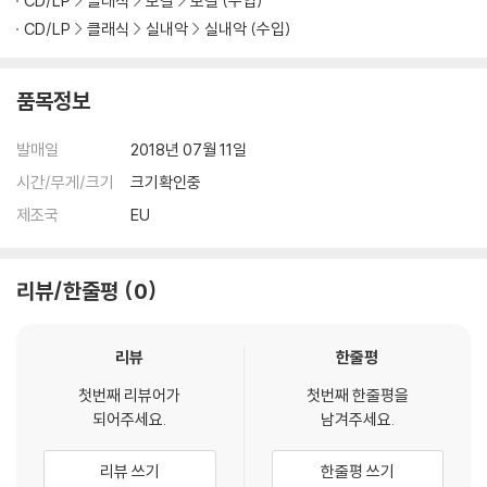
CD/LP
클래식
보컬
보컬 (수입)
CD/LP
클래식
실내악
실내악 (수입)
품목정보
발매일
2018년 07월 11일
시간/무게/크기
크기확인중
제조국
EU
리뷰/한줄평
0
리뷰
한줄평
첫번째 리뷰어가
첫번째 한줄평을
되어주세요.
남겨주세요.
리뷰 쓰기
한줄평 쓰기