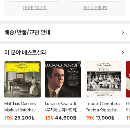
혜택 및 유의사항
혜택 및 유의사항
배송/반품/교환 안내
이 분야 베스트셀러
Matthias Goerne /
Luciano Pavarotti
Teodor Currentzis /
R
Markus Hinterhause
(루치아노 파바로티) -
Patricia Kopatchinsk
미
r 슈만: 황혼 (가곡집)
이탈리아 오페라 리마
aja 차이코프스키: 바이
ss
19
25,200
19
44,600
19
17,900
1
%
%
%
원
원
원
(Schumann: Zwielic
스터 (Tenor Arias Fr
올린 협주곡 / 스트라빈
3
ht)
om Italian Opera) [L
스키: 결혼 - 테오도르