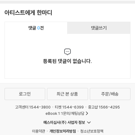
한스-크리스토프 라데
덴 실내 합창단
아티스트에게 한마디
만 / 드레스덴 실내합
창단
댓글
0
건
댓글쓰기
등록된 댓글이 없습니다.
로그인
최근 본 상품
주문/배송
고객센터 1544-3800
티켓 1544-6399
중고샵 1566-4295
eBook 1:1문의/채팅상담
예스이십사(주) 사업자 정보
이용약관
개인정보처리방침
청소년보호정책