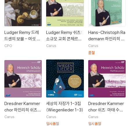
Ludger Remy 드레
Ludger Remy 쉬츠:
Hans-Christoph Ra
드센의 보물 - 여섯 개
소규모 교회 콘체르토
demann 하인리히 쉬
의 협주곡 (Dresden
2집 (Schutz: Kleine
츠 전집 2권 - 마태수
CPO
Carus
Carus
Treasures - Six Co
geistliche Konzert
난곡, 요한수난곡, 성
품절
ncertos)
e II)
탄 히스토리아, 승천
히스토리아, 신성교향
곡 1 & 3권 (Schutz:
Complete Recordi
ng Box II)
Dresdner Kammer
세상의 자장가 1-3집
Dresdner Kammer
chor 하인리히 쉬츠:
(Wiegenlieder 1-3)
chor 쉬츠: 마태 수난
요한 수난곡 (Heinric
곡 (Heinrich Schut
Carus
Carus
Carus
h Schutz: Johanne
z: Matthauspassio
일시품절
일시품절
spassion SWV481)
n SWV 479) 드레스