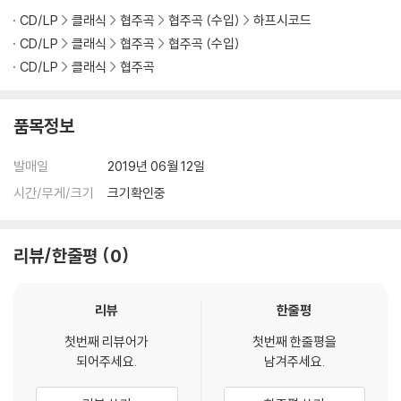
CD/LP
클래식
협주곡
협주곡 (수입)
하프시코드
CD/LP
클래식
협주곡
협주곡 (수입)
CD/LP
클래식
협주곡
품목정보
발매일
2019년 06월 12일
시간/무게/크기
크기확인중
리뷰/한줄평
0
리뷰
한줄평
첫번째 리뷰어가
첫번째 한줄평을
되어주세요.
남겨주세요.