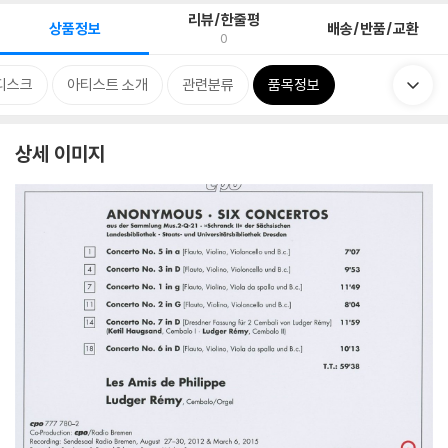
리뷰/한줄평
상품정보
배송/반품/교환
0
디스크
아티스트 소개
관련분류
품목정보
상세 이미지