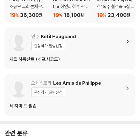
소규모 교회 콘체르토
hor 하인리히 쉬츠: 요
흐: 독주 협주곡 5집 -
2집 (Schutz: Kleine g
한 수난곡 (Heinrich S
바이올린 협주곡, 하프
19
36,300
19
18,100
19
23,400
%
%
%
원
원
원
eistliche Konzerte II)
chutz: Johannespas
시코드 협주곡, 삼중 협
sion SWV481) 한스-
주곡 (Bach: Solo Con
크리스토프 라데만 / 드
certos 5 - Violin & H
연주
Ketil Haugsand
레스덴 실내합창단
arpsichord & Triple
관심작가 알림신청
Concertos)
케틸 하욱산트 (하프시코드)
오케스트라
Les Amis de Philippe
관심작가 알림신청
레 자미 드 필립
관련 분류