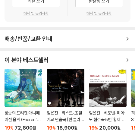
리뷰 쓰기
한줄평 쓰기
혜택 및 유의사항
혜택 및 유의사항
배송/반품/교환 안내
이 분야 베스트셀러
장송의 프리렌 애니메
임윤찬 - 리스트: 초절
임윤찬 - 베토벤: 피아
히
이션 음악 (Frieren: B
기교 연습곡 [반 클라이
노 협주곡 5번 '황제' /
S
eyond Journey's En
번 콩쿠르 실황 녹음]
윤이상: 광주여 영원히
o
19
72,800
19
18,900
19
20,000
1
%
%
%
원
원
원
d - Original Soundtr
/ 바버: 현을 위한 아다
br