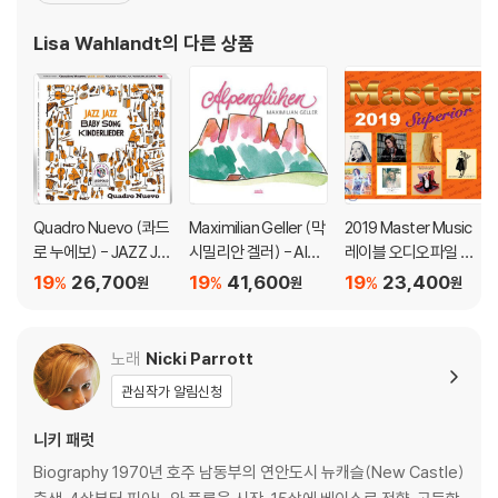
앨범으로 이어지게 된다 (Mind Games King Of Swing 1996). 이
Lisa Wahlandt
의 다른 상품
후 리사는 고국을 비롯하여 영미권 나라에
Quadro Nuevo (콰드
Maximilian Geller (막
2019 Master Music
로 누에보) - JAZZ JA
시밀리안 겔러) - Alpe
레이블 오디오파일 샘
ZZ BABY SONG (재
ngluhen [LP]
플러 (Master Superi
19
26,700
19
41,600
19
23,400
%
%
%
원
원
원
즈 재즈 베이비 송)
or 2019)
노래
Nicki Parrott
관심작가 알림신청
니키 패럿
Biography 1970년 호주 남동부의 연안도시 뉴캐슬(New Castle)