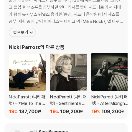
출생. 4살부터 피아노와 플룻을 시작, 15살에 베이스로 전향. 고등학
교 졸업 후 색소폰을 공부하던 언니 리사를 쫓아 시드니로 가서 자매
가 함께 뉴사우스 웨일즈 음악원(통칭, 시드니 음악원)에서 재즈를
공부. 재학 중에 유명 피아니스트 마이크 넉 (Mike Nock), 델 바로
우(DALE BARLOW), 폴 그라보우스키(Paul Grabowsky), 버니
펼쳐보기
맥건( Bernie McGann), 존 포쉐(Jon Fosse)가 결성한 텐 파트 인
벤션(Ten Part Invention)등 호주를 대표하는 재
Nicki Parrott
의 다른 상품
Nicki Parrott (니키 패
Nicki Parrott (니키 패
Nicki Parrott (니키 패
럿) - ㅊMe To The M
럿) - Sentimental Jo
럿) - After Midnight
oon [2LP]
urney [2LP]
[2LP]
19
137,700
19
109,200
19
109,200
%
%
%
원
원
원
노래
Kari Bremnes