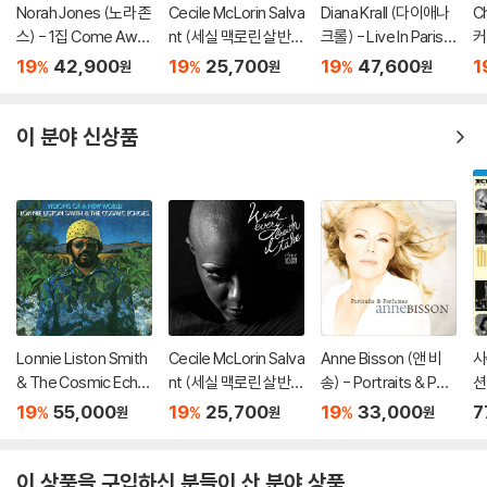
Norah Jones (노라 존
Cecile McLorin Salva
Diana Krall (다이애나
C
스) - 1집 Come Awa
nt (세실 맥로린 살반
크롤) - Live In Paris
커)
y With Me (20th Ann
트) - With Every Bre
[2LP]
g
19
42,900
19
25,700
19
47,600
1
%
%
%
원
원
원
iversary)[LP]
ath I Take
P
이 분야 신상품
Lonnie Liston Smith
Cecile McLorin Salva
Anne Bisson (앤 비
사
& The Cosmic Echo
nt (세실 맥로린 살반
송) - Portraits & Perf
션
es (로니 리스턴 스미
트) - With Every Bre
umes
19
55,000
19
25,700
19
33,000
7
%
%
%
원
원
원
스 앤 더 코스믹 에코
ath I Take
즈) - Visions Of A Ne
w World [LP]
이 상품을 구입하신 분들이 산 분야 상품