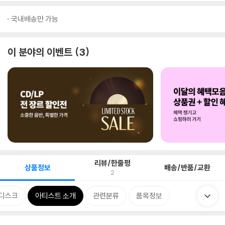
국내배송만 가능
이 분야의 이벤트
3
리뷰/한줄평
상품정보
배송/반품/교환
2
디스크
아티스트 소개
관련분류
품목정보