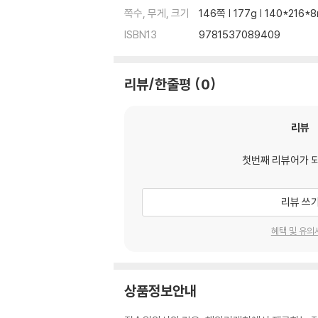
쪽수, 무게, 크기
146쪽 | 177g | 140*216
ISBN13
9781537089409
리뷰/한줄평
0
리뷰
첫번째 리뷰어가 
리뷰 쓰
혜택 및 유의
상품정보안내