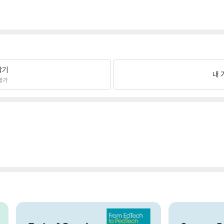
팔기
내 
불가