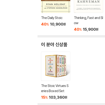
The Daily Stoic
Thinking, Fast and Sl
ow
40
10,900
%
원
40
15,900
%
원
이 분야 신상품
The Stoic Virtues S
eries Boxed Set
15
103,360
%
원