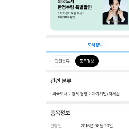
도서정보
관련분류
품목정보
관련 분류
외국도서
경제 경영
자기계발/처세술
품목정보
발행일
2016년 08월 20일