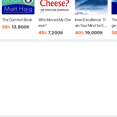
The Comfort Book
Who Moved My Che
Inner Excellence: Tr
The
ese?
ain Your Mind for Ext
ge 
36
13,800
%
원
raordinary Performa
45
7,200
40
19,000
35
%
%
원
원
nce and the Best Po
ssible Life