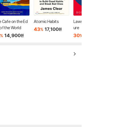
 Cafe on the Ed
Atomic Habits
Laws of Human Nat
of the World
ure
43
17,100
%
원
14,900
30
19,530
%
%
원
원