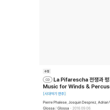
수입
La Pifarescha 전쟁과 
CD
Music for Winds & Perc
시대악기 연주
Pierre Phalese
Josquin Desprez
Adrian 
Glossa
/
Glossa
2016.09.06.