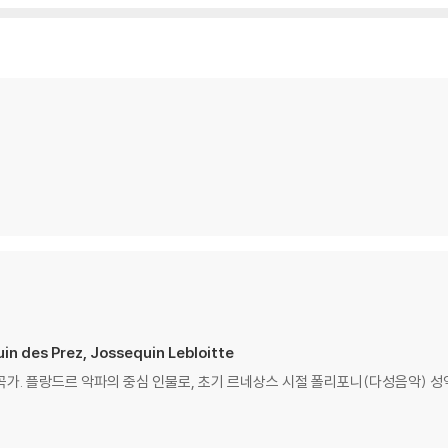
n des Prez, Jossequin Lebloitte
르 작곡가. 플랑드르 악파의 중심 인물로, 초기 르네상스 시절 폴리포니(다성음악) 