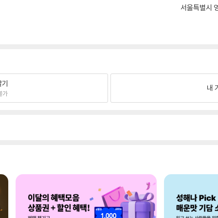
서울특별시 영
팔기
내 
불가