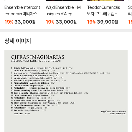
Ensemble Intercont
Wajd Ensemble - M
Teodor Currentzis
So
emporain 마티아스
usiques d'Alep
모차르트: 레퀴엠 - 테
리
핀처: 베레쉬트 [태초
오도르 쿠렌치스 (Moz
비
19
33,000
19
33,000
19
39,900
1
%
%
%
원
원
원
에] (Matthias Pintsc
art: Requiem) [2LP]
랜
her: Bereshit)
m
상세 이미지