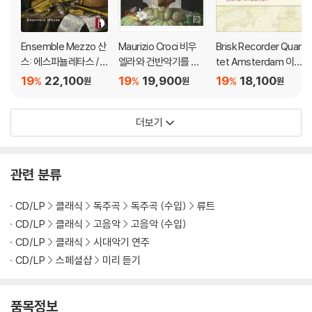
Ensemble Mezzo 산
Maurizio Croci 비우
Brisk Recorder Quar
스: 에스파뇰레타스 /
엘라와 건반악기를 위
tet Amsterdam 이베
샤르팡티에: 이 숲에서
한 작품집 (Milano Sp
리아반도의 리코더 사
19
22,100
19
19,900
19
18,100
%
%
%
원
원
원
두려움 없이 (Sanz: Es
agnola - Para tecla y
중주 (Cancao - Musi
panoletas, F.39 / Ch
Vihuela)
c From The Iberian P
더보기
arpentier: Sans fray
eninsula)
eur dans ce bois, H.
467)
관련 분류
CD/LP
클래식
독주곡
독주곡 (수입)
류트
CD/LP
클래식
고음악
고음악 (수입)
CD/LP
클래식
시대악기 연주
CD/LP
스페셜샵
미리 듣기
품목정보