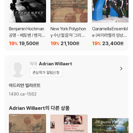
Benjamin Hochman
New York Polyphon
Ciaramella Ensembl
공명 - 베토벤 / 벤자민
y 수난절 음악 '그리고
e (씨아라멜라 앙상블)
/ 다울랜드 / 조스캥 (R
태양은 빛을 잃었다' (A
- Music From The C
19
19,500
19
21,100
19
23,400
%
%
%
원
원
원
esonance: Beethov
nd The Sun Darkene
ourt Of Burgundy
en, Benjamin, Dowla
d - Music For Passio
nd, Josquin)
ntide)
작곡
Adrian Willaert
관심작가 알림신청
아드리안 빌라르트
1490 ca-1562
Adrian Willaert
의 다른 상품