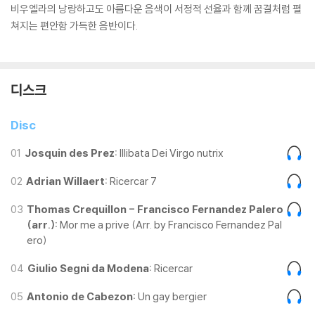
비우엘라의 낭랑하고도 아름다운 음색이 서정적 선율과 함께 꿈결처럼 펼
쳐지는 편안함 가득한 음반이다.
디스크
Disc
01
Josquin des Prez:
Illibata Dei Virgo nutrix
02
Adrian Willaert:
Ricercar 7
03
Thomas Crequillon - Francisco Fernandez Palero
(arr.):
Mor me a prive (Arr. by Francisco Fernandez Pal
ero)
04
Giulio Segni da Modena:
Ricercar
05
Antonio de Cabezon:
Un gay bergier