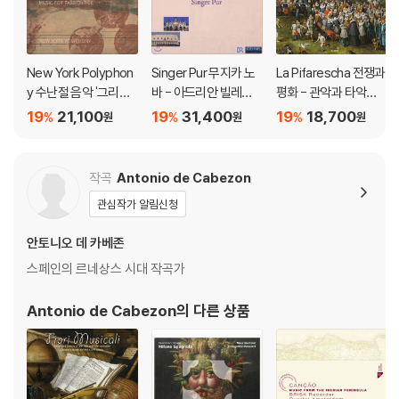
New York Polyphon
Singer Pur 무지카 노
La Pifarescha 전쟁과
y 수난절 음악 '그리고
바 - 아드리안 빌레르
평화 - 관악과 타악기
태양은 빛을 잃었다' (A
트의 페트라르카 마드
를 위한 르네상스 음악
19
21,100
19
31,400
19
18,700
%
%
%
원
원
원
nd The Sun Darkene
리갈 (Musica Nova -
(Di Guerra e di Pace
d - Music For Passio
Adrian Willaert: The
- Renaissance Musi
ntide)
Petrarca Madrigals)
c for Winds & Percu
작곡
Antonio de Cabezon
ssion) 라 피파레스카
관심작가 알림신청
안토니오 데 카베존
스페인의 르네상스 시대 작곡가
Antonio de Cabezon
의 다른 상품