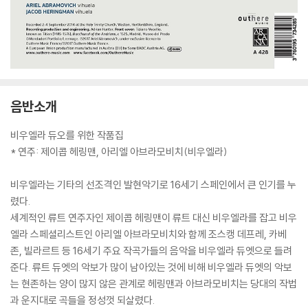
음반소개
비우엘라 듀오를 위한 작품집
* 연주: 제이콥 헤링맨, 아리엘 아브라모비치(비우엘라)
비우엘라는 기타의 선조격인 발현악기로 16세기 스페인에서 큰 인기를 누
렸다.
세계적인 류트 연주자인 제이콥 헤링맨이 류트 대신 비우엘라를 잡고 비우
엘라 스페셜리스트인 아리엘 아브라모비치와 함께 조스캥 데프레, 카베
존, 빌라르트 등 16세기 주요 작곡가들의 음악을 비우엘라 듀엣으로 들려
준다. 류트 듀엣의 악보가 많이 남아있는 것에 비해 비우엘라 듀엣의 악보
는 현존하는 양이 많지 않은 관계로 헤링맨과 아브라모비치는 당대의 작법
과 운지대로 곡들을 정성껏 되살렸다.