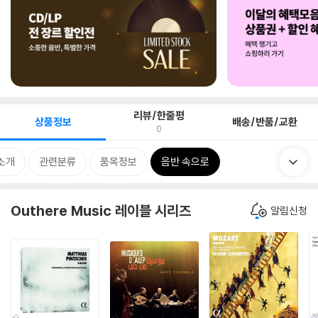
리뷰/한줄평
상품정보
배송/반품/교환
0
소개
관련분류
품목정보
음반 속으로
Outhere Music 레이블 시리즈
알림신청