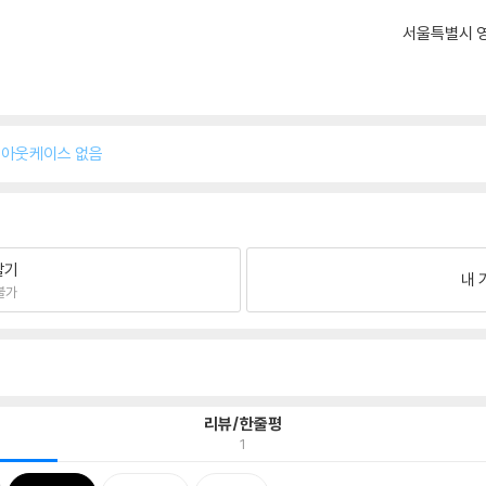
서울특별시 영
/ 아웃케이스 없음
팔기
내 
불가
리뷰/한줄평
1