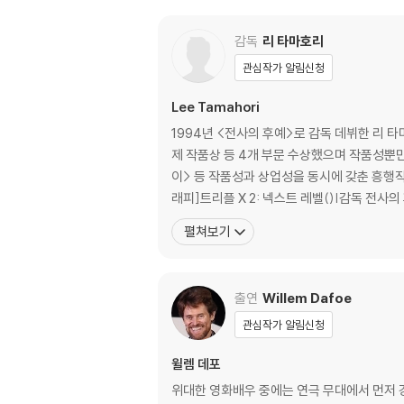
관련 사진과 동영상 및 재생 기기 모델명을 첨부
2) 사양 오인지, 오 구매, 변심 사유로의 반품은
감독
리 타마호리
3) 스틸북 한정판, 초회 한정판의 경우 제작 
관심작가 알림신청
4) 한정판 상품의 변심, 오구매로 인한 반품은 
Lee Tamahori
1994년 <전사의 후예>로 감독 데뷔한 리 타
제 작품상 등 4개 부문 수상했으며 작품성뿐만
이> 등 작품성과 상업성을 동시에 갖춘 흥행작을
래피]트리플 X 2: 넥스트 레벨()|감독 전사의 
펼쳐보기
출연
Willem Dafoe
관심작가 알림신청
윌렘 데포
위대한 영화배우 중에는 연극 무대에서 먼저 강