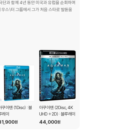
극단과 함께 4년 동안 미국과 유럽을 순회하며
아쿠아맨 (1Disc) : 블
아쿠아맨 (2Disc, 4K
플로리다 프로젝트 (1D
루레이
UHD + 2D) : 블루레이
isc)
31,900
44,000
25,700
원
원
원