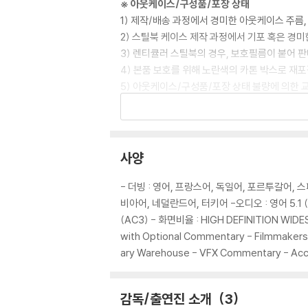
※ 아웃케이스/구성품/포장 상태
1) 제작/배송 과정에서 경미한 아웃케이스 주름,
2) 스틸북 케이스 제작 과정에서 기포 혹은 경미
3) 렌티큘러 스틸북의 경우, 보호필름이 붙어 
4) 본품 보호를 위해 노란색의 카톤 박스로 재
5) 아웃케이스/구성품/포장 상태 불량에 의한 
※ 디스크 재생 불량
1) 기기 문제로 인해 발생하는 재생 불량 현상
2) 정전기와 먼지로 인해 재생이 원활하지 않은
사양
3) 일부 PC 연결형 ODD의 경우 호환 상의 
량의 경우 교환 시에도 동일한 오류가 발생할 수
- 더빙 : 영어, 프랑스어, 독일어, 포르투갈어, 
비아어, 네덜란드어, 터키어 -오디오 : 영어 5.1 (TR
※ 디스크 외관 불량
(AC3) - 화면비율 : HIGH DEFINITION WI
디스크에 미세한 잔 흠집이 남아있거나 인쇄 면이
with Optional Commentary - Filmmakers 
다.
ary Warehouse - VFX Commentary - Acco
※ 교환/반품 안내
감독/출연진 소개
3
1) 불량으로 인한 교환/반품 요청 시에는 불량 