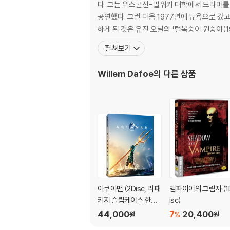
다. 그는 위스콘신-밀워키 대학에서 드라마를
공연했다. 그런 다음 1977년에 뉴욕으로 갔고 그곳에서 우스터 그룹의 창단 멤버가
하게 된 것은 유진 오닐의 「털복숭이 원숭이(1
펼쳐보기
Willem Dafoe
의 다른 상품
아쿠아맨 (2Disc, 리패
뱀파이어의 그림자 (1
키지 슬립케이스 한정
isc)
판) : 블루레이
44,000
7
20,400
%
원
원