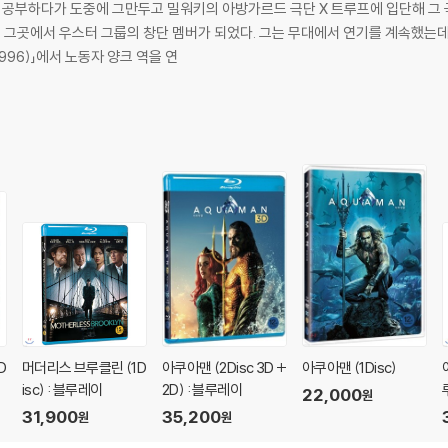
 공부하다가 도중에 그만두고 밀워키의 아방가르드 극단 X 트루프에 입단해 그 
 되었다. 그는 무대에서 연기를 계속했는데 우스\터 그룹에서 그가 처음 스타로 발돋움
996)」에서 노동자 양크 역을 연
D
머더리스 브루클린 (1D
아쿠아맨 (2Disc 3D +
아쿠아맨 (1Disc)
isc) : 블루레이
2D) : 블루레이
22,000
원
31,900
35,200
원
원