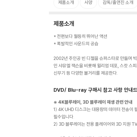
제품소개
사양
감독/출연진 소개
제품소개
* 전편보다 월등히 뛰어난 액션
* 폭발적인 사운드의 공습
2002년 주인공 빈 디젤을 슈퍼스타로 만들며 빅
인 샤뮤엘 잭슨을 비롯해 윌리엄 데포, 스캇 스
신무기 등 다양한 볼거리를 제공한다.
DVD/ Blu-ray 구매시 참고 사항 안내
※ 4K블루레이, 3D 블루레이 재생 관련 안내
1) 4K UHD 디스크는 대용량의 데이터 전송
필수입니다.
2) 3D 블루레이는 전용 플레이어와 3D 지원 