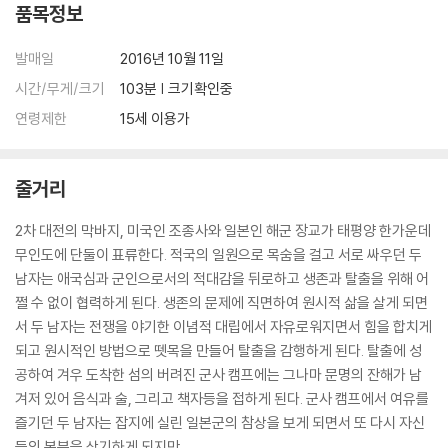
품목정보
게 여겨질 정도다. 이후 그들은 다시는 함께 작업하지 않았다. 미후네는 세
계무대로도 진출하여 멕시코 영화 「중요한 남자(1962)」에 출연했고, 영어
발매일
2016년 10월 11일
영화 「레드 썬(1971)」에서 서부의 사무라이 연기를 보여 주었으며, 「미드
웨이(1976)」에서는 적군의 해군 장교를, 미니시리즈 「쇼군(1980)」에서
시간/무게/크기
103분 | 크기확인중
는 영주 역으로 봉건시대 일본을 구현했다.
연령제한
15세 이용가
구로사와 미후네에 대해 말하다
줄거리
"미후네는 이전까지 내가 일본 영화계에서 발견한 적 없는 종류의 재능을
지니고 있었다. 그것은 그가 자신을 표현하는 깜짝 놀랄 만한 속도였다. 보
2차 대전의 막바지, 미국인 조종사와 일본인 해군 장교가 태평양 한가운데
통 일본배우들은 필름을 3미터는 써야 한 가지 인상을 전달할 수 있는데,
무인도에 단둘이 표류한다. 적국의 일원으로 목숨을 걸고 서로 싸우던 두
미후네는 1미터면 충분했다. 그는 워낙 빨라서 평범한 배우들에게는 세 동
남자는 애국심과 군인으로서의 적대감을 뒤로하고 생존과 탈출을 위해 어
작이 필요한 행동도 단 한 번의 움직임으로 표현하곤 했다. 모든 것을 직선
쩔 수 없이 협력하게 된다. 생존의 문제에 직면하여 원시적 삶을 살게 되면
적이고 과감하게 쏟아냈고, 그의 타이밍 감각은 내가 본 일본 배우 중 가장
서 두 남자는 전쟁을 야기한 이념적 대립에서 자유로워지면서 힘을 합치게
예리했다. 그리고 이렇게 민첩하면서도 놀랍도록 섬세한 감수성까지 갖추
되고 원시적인 방법으로 뗏목을 만들어 탈출을 감행하게 된다. 탈출에 성
고 있었다.
공하여 겨우 도착한 섬의 버려진 군사 캠프에는 그나마 문명의 잔해가 남
겨저 있어 음식과 술, 그리고 책자등을 접하게 된다. 군사 캠프에서 여유를
감독
즐기던 두 남자는 잡지에 실린 일본군의 참상을 보게 되면서 또 다시 자신
존 부어맨
들의 본분을 상기하게 되지만…