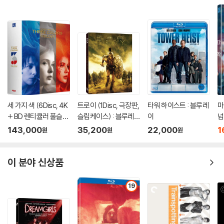
1965년 친구였던 배우 리 마빈의 소개로 할리우드에 진출한 그는 장르 영
화에 대한 과감한 해석과 새로운 시도로 금세 주목 받는 감독이 되었다. 전
투 장면이 없는 전쟁 영화 <태평양의 지옥 Hell in the Pacific>으로 헐리
우드 제작사와 갈등을 겪은 후 영국으로 돌아가서 만든 <레오 더 라스트 L
eo the Last>로 1970년 칸영화제 감독상을 수상하였고 그 이후로도 미
국과 영국을 오가며 작품 활동을 계속 하였다.
대중적으로 가장 성공한 대표작인 <서바이벌 게임 Deliverance>에서는
어드벤처 장르를 통해 자연에 도전하는 한 무리의 여정과 그들의 몰락을
세 가지 색 (6Disc, 4K
트로이 (1Disc, 극장판,
타워 하이스트 : 블루레
마
보여주었고, 숀 코넬리의 독특한 의상이 돋보이는 영화 <자도즈 Zardoz
+ BD 렌티큘러 풀슬립
슬립케이스) : 블루레
이
넘
>에서는 문명과 종교, 그리고 계급문제에 대한 비판적 고찰을 SF 장르를
트릴로지 박스 한정판)
이
:
143,000
35,200
22,000
1
원
원
원
이용하여 시도하였다.
: 블루레이
감독 자신이 자신의 영화 인생에 가장 큰 영향을 미쳤다고 밝힌 ‘아더 왕의
이 분야 신상품
전설’을 소재로 만든 <엑스칼리버 Excalibur>는 인간의 삶을 규정하는 거
대한 힘에 대한 탐구이자 인간의 의지 박약함을 묘사한 대서사시이다. 이
19
후 <에메랄드 포레스트 The Emerald Forest>에서는 아마존 정글로 직
접 촬영을 떠나 자연과 원주민의 생존을 위협하는 이기적이고 파괴적인 서
양문명의 편협함을 환경론자의 관점으로 다뤘으며, 자전적인 영화 <희망