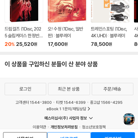
과 영광 Hope and Glory>로는 골든 글로브, 전미비평가협회상 등 여러
상을 수상하였다.
1990년대에는 관심을 아시아로 돌려 군부와 대립하던 미얀마 민주투쟁
드림걸즈 (1Disc, 202
오! 수정 (1Disc, 일반
트레인스포팅 (1Disc,
사
현장에 남게 된 한 미국 여의사의 고통스러운 여행을 다룬 <비욘드 랭군B
5 슬립케이스 한정반 B
판) : 블루레이
4K UHD) : 블루레이
4
eyond Rangoon>을 만들었고, 아일랜드를 공포에 떨게 했던 갱 마틴 카
D) : 블루레이
20
25,520
17,600
78,500
8
%
원
원
원
힐의 일생을 다룬 <제너럴 The General>을 통해 다시 한번 칸영화제 감
독상을 수상하면서 본인이 ‘대가(General)’임을 입증시켰다. 최근 작품으
로는 남아프리카공화국의 인종차별정책 범죄를 조사하는 ‘진실화해위원
이 상품을 구입하신 분들이 산 분야 상품
회(TRC)의 이야기를 다룬 <컨트리 오브 마이 스컬 Country of My Skul
l>이 있다.
로그인
최근 본 상품
주문/배송
30년이 넘는 존 부어맨의 감독 이력은 한 사람의 인생에서 한번의 성공을
위해서는 많은 불운과 고난을 경험해야 한다는 사실을 다시 한 번 일깨워
고객센터 1544-3800
티켓 1544-6399
중고샵 1566-4295
준다. 그리고 계속되는 영화의 성공과 실패의 반복은 그 자신을 아주 독특
eBook 1:1문의/채팅상담
하고 개성 있는 감독으로 기억하게 만들었다.
예스이십사(주) 사업자 정보
이용약관
개인정보처리방침
청소년보호정책
DVD/ Blu-ray 구매시 참고 사항 안내드립니다.
PC버전
회사소개
거래처관계자께