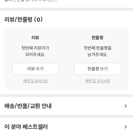
John Boorman
영국 출신인 그는 영화평론가로 일을 하다가 BBC 방송국의 보조편집자로
리뷰/한줄평
0
시작해, 50여편 이상의 다큐멘타리 영화들을 만들었다. 음악 영화 <위험
한 주말>로 데뷔했으며, 할리우드로 진출, 리 마빈 주연의 갱스터 걸작 <
포인트 블랭크>를 만들어 국제적인 감독으로 부상했다. 아카데미 작품상,
리뷰
한줄평
감독상 후보에 올랐던 존 보이트 주연의 <서바이벌 게임(Deliverance)>
첫번째 리뷰어가
첫번째 한줄평을
(72)은 카누 여행을 떠난 주인공이 겪는 악몽같은 사건을 그린 영화로 공
되어주세요.
남겨주세요.
포영화 이상의 효과를 선사하면서 그의 대표작이 되었다. 아일랜드의 마술
적 풍경을 배경으로 한 미래의 판타지 영화 숀 코네리 주연의 <혹성 탈출
리뷰 쓰기
한줄평 쓰기
(Zardoz)>(74), 2차 대전중 자신의 어린 시절을 그린 <희망과 영광(Ho
pe And Glory)>, 칸느 영화제 감독상 수상작 <제너럴(The General)>
혜택 및 유의사항
혜택 및 유의사항
(98)이 있다.
1933년 영국 엡섬 출생, 세퍼톤에서 성장했다. 템즈강 근처 유명 영화스튜
배송/반품/교환 안내
디오가 있는 마을에서 성장하며 영화에 대한 열정을 자연스럽게 키워온 존
부어맨 감독은 저널리스트로 출발, 라디오와 TV를 거쳐 10여년 동안 영국
주요 방송국에서 다큐멘터리를 제작하였다.
이 분야 베스트셀러