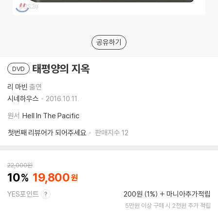
공유하기
태평양의 지옥
DVD
리 마빈
출연
시네하우스
2016.10.11.
원서
Hell In The Pacific
첫번째 리뷰어가 되어주세요
판매지수
12
22,000
원
10
19,800
YES포인트
200원 (1%)
마니아추가적립
5만원 이상 구매 시 2천원 추가 적립