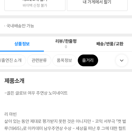
내 가게에서 팔기
바이백 신청 불가
국내배송만 가능
리뷰/한줄평
상품정보
배송/반품/교환
0
/출연진 소개
관련분류
품목정보
줄거리
제품소개
-골든 글로브 여우 주연상 노미네이트
리 마빈
살아 있는 동안 제대로 평가받지 못한 것은 아니지만 - 코믹 서부극 「캣 벌
루(1965)」로 아카데미 남우주연상 수상 - 세상을 떠난 후 그에 대한 컬트