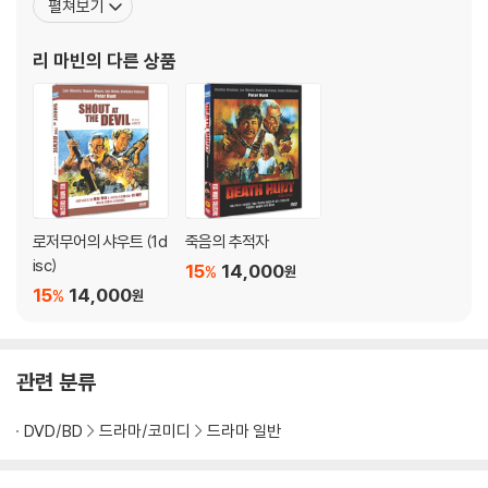
다카시)의 영향으로 자기 행동을 절제할 줄 알게 되는 망나니 같은 젊은이
펼쳐보기
연기를 배우게 되었다. 서머-스탁에서 데뷔한 후 마빈은 TV와 오프
역을 미후네에게 맡겼다. 그 영화는 일본에서 가장 유명하고 왕성하게 활
브로드웨이에서 꾸준히 연기를 했다. 1951년에 헨리 헤더웨이 감독
동하는 배우-감독의 파트너 관계가 일구어낸 첫 작품이었다. 구로사와는
리 마빈
의 다른 상품
의 영화 <유어 인 더 네이비 나우>에 처음으로
미후네와 함께(시무라 다카시도 종종 가담했다) 열여섯 편의 영화를 만들
었고, 모두 일본 밖에서도 엄청난 인기와 비평적 찬사를 얻었다.
구로사와의 영화 속에서 미후네는 「라쇼몽(1950)」에서는 거들먹거리는
산적이었고, 「7인의 사무라이(1954)」에서는 사무라이가 되고 싶어 하는
인물이었으며, 「요짐보(1961)」와 그 속편 「산주로(1962)」에서는 무언가
하고 싶어 근질근질한 이름 없는 사무라이였다. 「요짐보」가 「황야의 무법
로저무어의 샤우트 (1d
죽음의 추적자
자(1964)」로 리메이크된 것은 아주 적절했다. 미후네가 연기한 감정적이
isc)
15
14,000
%
원
고 단정치 못하며 초라한 인물이 위엄 있는 사무라이의 이상형들과 대조되
15
14,000
%
원
듯이, 클린트 이스트우드의 면도도 하지 않고 비열한 눈빛을 한 현상금 사
냥꾼은 이전의 깔끔한 서부극 영웅의 전형들과 대조를 이루는 것이다.
관련 분류
미후네는 미조구치 겐지의 「오하루의 일생(1952)」처럼 다른 거장 감독의
영화나, 이나가키 히로시와 혼다 이시로 같은 뛰어난 신진 감독들의 영화
DVD/BD
드라마/코미디
드라마 일반
에도 자주 출연했지만, 그의 연기 경력은 구로사와 감독과 워낙 밀접하게
관련되어 있었기 때문에, 1965년에 두 사람이 불화로 결별한 일이 이상하