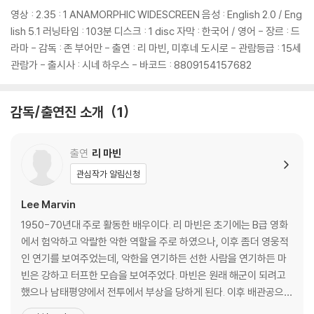
「포인트 블랭크(1967)」까지 특출한 연기력을 연달아 선보였다. 1970년
영상 : 2.35 : 1 ANAMORPHIC WIDESCREEN 음성 : English 2.0 / Eng
대에 들어서 마빈의 연기는 수준이 고르지 않았고 「프라임 컷(1972)」 같
lish 5.1 러닝타임 : 103분 디스크 : 1 disc 자막 : 한국어 / 영어 - 장르 : 드
이 좋은 영화는 몇 편 되지 않았다. 그러나 시간의 원근법을 통해 되돌아보
라마 - 감독 : 존 부어만 - 출연 : 리 마빈, 미후네 도시로 - 관람등급 : 15세
면 그가 빠진 후 영화계의 빈자리가 얼마나 큰지 모른다. 오늘날의 남자 배
관람가 - 출시사 : 시네 하우스 - 바코드 : 8809154157682
우들 중에는 조금이라도 그와 비슷한 수준에 미치는 배우는 한 사람도 없
다.
감독/출연진 소개
1
미후네 도시로
출연
리 마빈
미후네 도시로는 고질라까지 포함하여 공식적으로 일본의 가장 위대한 스
관심작가 알림신청
타 영화배우이다. 그것도 스물한 살 때까지 한 번도 일본에 가본 적이 없었
는데도 말이다. 미후네는 제2차 세계대전 당시 군복무가 끝난 후 연기의 길
Lee Marvin
에 들어섰다. 「눈길(1947)」의 은행강도 역으로 영화에 데뷔했고, 그 후 할
1950-70년대 주로 활동한 배우이다. 리 마빈은 초기에는 B급 영화
리우드에서 아서 케네디나 빅 모로가 맡았던 갱단의 초짜 단원과 같은 유
에서 험악하고 악랄한 악한 역할을 주로 하였으나, 이후 좀더 영웅적
형의 역할로만 고정적으로 캐스팅되는 시기를 보냈다. 그런 배역에서 그는
인 연기를 보여주었는데, 악한을 연기하든 선한 사람을 연기하든 마
건들거리는 시비조의 태도와 엘비스 스타일의 올백 머리로 등장했다.
빈은 강하고 터프한 모습을 보여주었다. 마빈은 원래 해군이 되려고
했으나 남태평양에서 전투에서 부상을 당하게 된다. 이후 배관공으로
구로사와 아키라 감독은 「주정뱅이 천사(1948)」에서 태만한 의사(시무라
일하다 서머-스탁 액터에 참가하면서 연기에 관심을 가지게 되었고