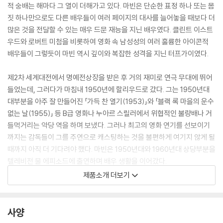
적 숭배는 해마다 그 열이 더해가고 있다. 마빈은 단순한 표정 하나 또는 몸
짓 하나만으로도 다른 배우들이 여러 페이지의 대사를 늘어놓을 때보다 더
많은 것을 전달할 수 있는 매우 드문 재능을 지닌 배우였다. 클린트 이스트
우드와 로버트 미첨을 비롯하여 영화 속 남성성의 여러 훌륭한 아이콘적
배우들이 그렇듯이 마빈 역시 깊이와 복잡한 성격을 지닌 터프가이였다.
제2차 세계대전에서 명예전상장을 받은 후 거의 재미로 연극 무대에 뛰어
들었는데, 그러다가 마침내 1950년에 할리우드로 갔다. 그는 1950년대
대부분을 아주 잘 만들어진 「가득 찬 열기(1953)」와 「블랙 록 마을의 운수
없는 날(1955)」 등 B급 영화나 누아르 스릴러에서 위협적인 불량배나 거
들먹거리는 악당 역을 하며 보냈다. 그러나 최고의 영화 연기를 선보이기
까지는 감독들이 그를 주연으로 캐스팅하는 것을 불편하게 여기지 않게 될
때까지 아직 더 기다려야 했다. 마빈은 1950년대와 1960년대 상당부분을
텔레비전 물 에피소드에 출연하며 배우 생활을 이어갔다.
돈 시겔의 「킬러스(1964)」는 원래 텔레비전용으로 만들었으나, 당시 기
제품소개 더보기
준으로는 너무 폭력적이라고 여겨져 대신 극장에서 개봉했다. 이 영화는
마빈의 배우 경력의 하이라이트라 할 수 있는 6년의 포문을 열었다. 아카
데미상을 받은 후 마빈은 「4인의 프로페셔널(1966)」과 「특공대작전(196
사양
7)」 그리고 그의 최고의 연기를 볼 수 있는 존 부어만의 독창적인 스릴러