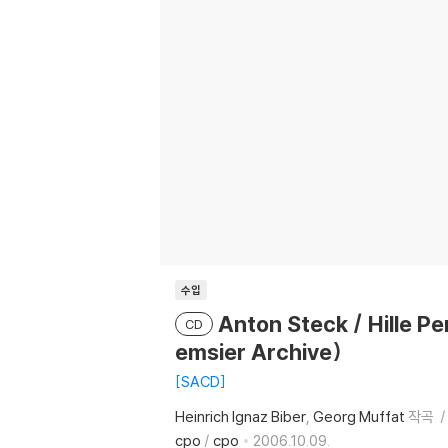
수입
Anton Steck / Hille P
CD
emsier Archive)
SACD
Heinrich Ignaz Biber
Georg Muffat
작곡
cpo
/
cpo
2006.10.09.