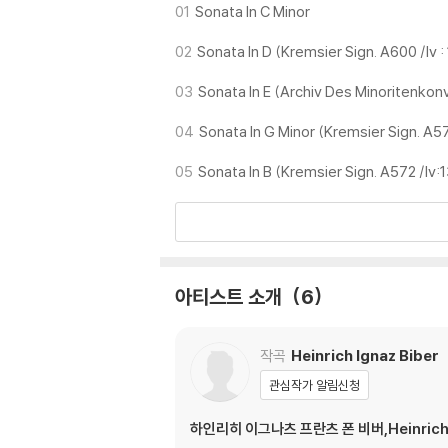
01
Sonata In C Minor
02
Sonata In D (Kremsier Sign. A600 /Iv :
03
Sonata In E (Archiv Des Minoritenkon
04
Sonata In G Minor (Kremsier Sign. A57
05
Sonata In B (Kremsier Sign. A572 /Iv:
아티스트 소개
6
작곡
Heinrich Ignaz Biber
관심작가 알림신청
하인리히 이그나츠 프란츠 폰 비버,Heinrich Ig