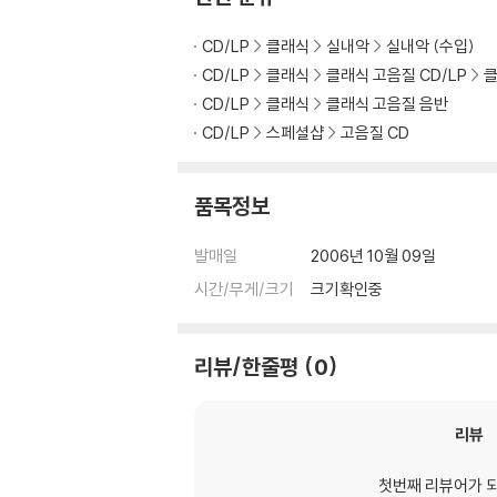
CD/LP
클래식
실내악
실내악 (수입)
CD/LP
클래식
클래식 고음질 CD/LP
클
CD/LP
클래식
클래식 고음질 음반
CD/LP
스페셜샵
고음질 CD
품목정보
발매일
2006년 10월 09일
시간/무게/크기
크기확인중
리뷰/한줄평
0
리뷰
첫번째 리뷰어가 