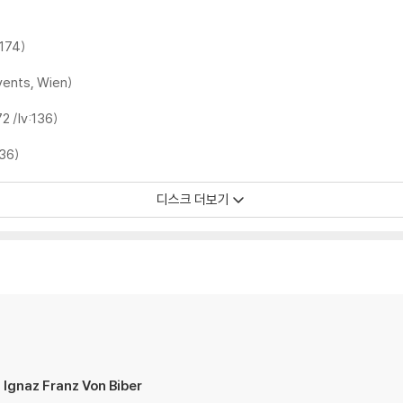
 174)
vents, Wien)
2 /Iv:136)
136)
디스크 더보기
naz Franz Von Biber