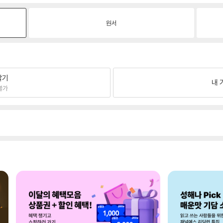
원서
팔기
내 
불가