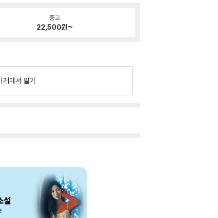
중고
22,500
원~
가게에서 팔기