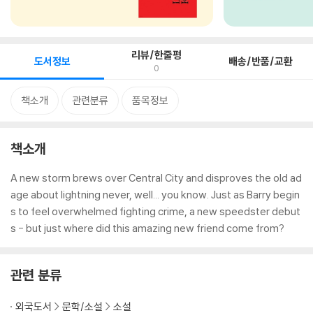
리뷰/한줄평
도서정보
배송/반품/교환
0
책소개
관련분류
품목정보
책소개
A new storm brews over Central City and disproves the old ad
age about lightning never, well... you know. Just as Barry begin
s to feel overwhelmed fighting crime, a new speedster debut
s - but just where did this amazing new friend come from?
관련 분류
외국도서
문학/소설
소설