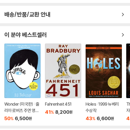
배송/반품/교환 안내
이 분야 베스트셀러
Wonder (미국판) : 줄
Fahrenheit 451
Holes : 1999 뉴베리
T
리아 로버츠 주연 영화
수상작
자
41
8,200
%
원
'원더' 원작 소설
50
6,500
43
6,600
4
%
%
원
원