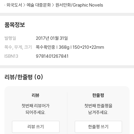
외국도서
예술 대중문화
원서만화/Graphic Novels
품목정보
발행일
2017년 01월 31일
쪽수, 무게, 크기
쪽수확인중 | 368g | 150*210*22mm
ISBN13
9781401267841
리뷰/한줄평
0
리뷰
한줄평
첫번째 리뷰어가
첫번째 한줄평을
되어주세요.
남겨주세요.
리뷰 쓰기
한줄평 쓰기