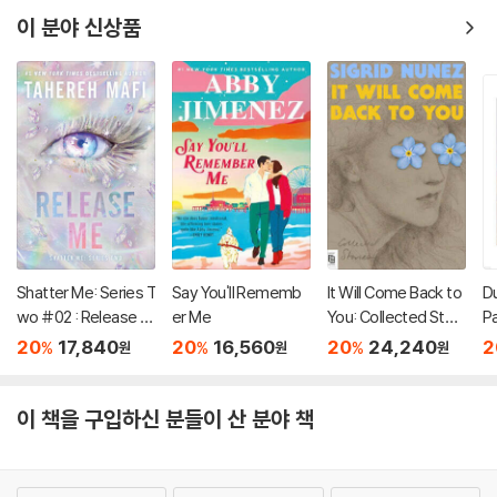
이 분야 신상품
Shatter Me: Series T
Say You'll Rememb
It Will Come Back to
D
wo #02 : Release M
er Me
You: Collected Stori
P
e
es
20
17,840
20
16,560
20
24,240
2
%
%
%
원
원
원
이 책을 구입하신 분들이 산 분야 책