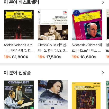
이 분야 베스트셀러
Andris Nelsons 쇼스
Glenn Gould 베토벤:
Sviatoslav Richter 라
임
타코비치: 교향곡, 협주
피아노 협주곡 1, 2, 3,
흐마니노프: 피아노 협
프
곡 (Shostakovich: S
4, 5번 `황제` - 글렌 굴
주곡 2번 / 차이코프스
[
19
81,800
19
17,500
19
18,600
1
%
%
%
원
원
원
ymphonies, Concer
드 (Beethoven: The
키: 협주곡 1번 (Rach
황
tos, Lady Macbeth
5 Piano Concertos)
maninov: Piano Con
o
of Mtsensk District)
certo No.2 / Tchaiko
O
이 분야 신상품
vsky: Piano Concert
o No.1)