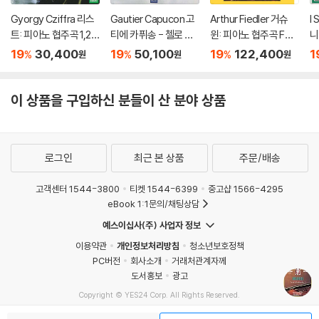
Gyorgy Cziffra 리스
Gautier Capucon 고
Arthur Fiedler 거슈
I 
트: 피아노 협주곡 1,2번
티에 카퓌송 - 첼로 소
윈: 피아노 협주곡 F장
니
(Liszt: Piano Concer
품집 '인투이션' (Intuiti
조 (Gershwin: Conc
(A
19
30,400
19
50,100
19
122,400
1
%
%
%
원
원
원
tos Nos.1 & 2) [UHQ
on) [UHQCD]
erto in F, Cuban Ove
C
CD]
rture, I Got Rhythm)
D
[2LP]
이 상품을 구입하신 분들이 산 분야 상품
로그인
최근 본 상품
주문/배송
고객센터 1544-3800
티켓 1544-6399
중고샵 1566-4295
eBook 1:1문의/채팅상담
예스이십사(주) 사업자 정보
이용약관
개인정보처리방침
청소년보호정책
PC버전
회사소개
거래처관계자께
도서홍보
광고
Copyright © YES24 Corp. All Rights Reserved.
MATOM14