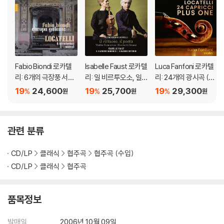
Fabio Biondi 로카텔
Isabelle Faust 로카텔
Luca Fanfoni 로카텔
리: 6개의 극장풍 서곡,
리: 일 비르투오소, 일
리: 24개의 광시곡 (Lo
바이올린 협주곡 A장
포에타 (Locatelli:l Vir
catelli: 24 Capricci O
19
24,600
19
25,700
19
29,300
%
%
%
원
원
원
조 (Locatelli: 6 Introd
tuoso, Il Poeta)
p.3 - PLUS ONE)
uttioni teatrali, Conc
erto per violino e arc
관련 분류
hi)
CD/LP
클래식
협주곡
협주곡 (수입)
CD/LP
클래식
협주곡
품목정보
발매일
2006년 10월 09일