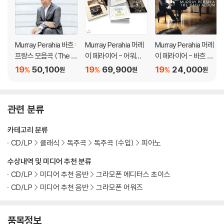
Murray Perahia 바흐:
Murray Perahia 머레
Murray Perahia 머레
프랑스 모음곡 (The Fr
이 페라이어 - 어워드
이 페라이어 - 바흐 앨
ench Suites) [2LP]
컬렉션 박스세트 (The
범 (The Bach Albu
19
50,100
19
69,900
19
24,000
%
%
%
원
원
원
Awards Collection)
m)
[15CD]
관련 분류
카테고리 분류
CD/LP
클래식
독주곡
독주곡 (수입)
피아노
수상내역 및 미디어 추천 분류
CD/LP
미디어 추천 음반
그라모폰 에디터스 초이스
CD/LP
미디어 추천 음반
그라모폰 어워즈
품목정보