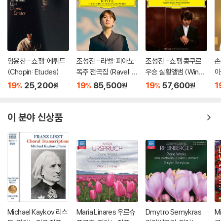
임윤찬 - 쇼팽: 에튀드
조성진 - 라벨: 피아노
조성진 - 쇼팽 콩쿠르
손
(Chopin: Etudes)
독주 전곡집 (Ravel: T
우승 실황앨범 (Winne
아
he Complete Solo Pi
r of the 17th Internat
za
19
25,200
19
85,500
19
57,600
1
%
%
%
원
원
원
ano Works) [3LP]
ional Fryderyk Chopi
o
n Piano Competitio
n) [2LP]
이 분야 신상품
Michael Kaykov 리스
Maria Linares 우르슈
Dmytro Semykras
M