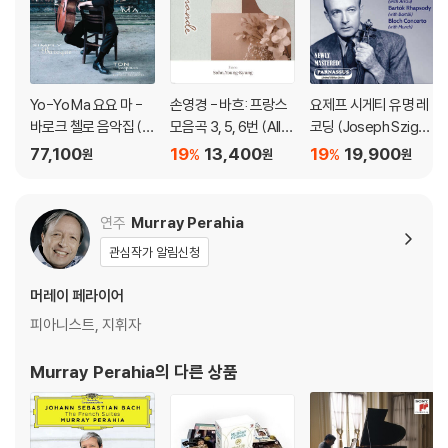
Yo-Yo Ma 요요 마 -
손영경 - 바흐: 프랑스
요제프 시게티 유명 레
바로크 첼로 음악집 (Si
모음곡 3, 5, 6번 (Alle
코딩 (Joseph Szigeti
mply Baroque) [청록
mande)
Famous Recording
77,100
19
13,400
19
19,900
%
%
원
원
원
컬러 2LP]
s)
연주
Murray Perahia
관심작가 알림신청
머레이 페라이어
피아니스트, 지휘자
Murray Perahia
의 다른 상품