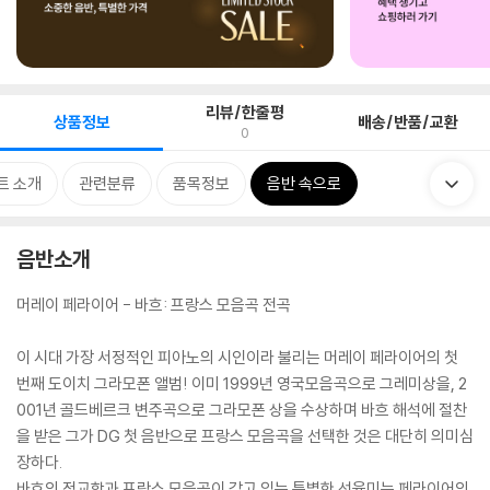
리뷰/한줄평
상품정보
배송/반품/교환
0
트 소개
관련분류
품목정보
음반 속으로
음반소개
머레이 페라이어 - 바흐: 프랑스 모음곡 전곡
이 시대 가장 서정적인 피아노의 시인이라 불리는 머레이 페라이어의 첫
번째 도이치 그라모폰 앨범! 이미 1999년 영국모음곡으로 그레미상을, 2
001년 골드베르크 변주곡으로 그라모폰 상을 수상하며 바흐 해석에 절찬
을 받은 그가 DG 첫 음반으로 프랑스 모음곡을 선택한 것은 대단히 의미심
장하다.
바흐의 정교함과 프랑스 모음곡이 갖고 있는 특별한 선율미는 페라이어의