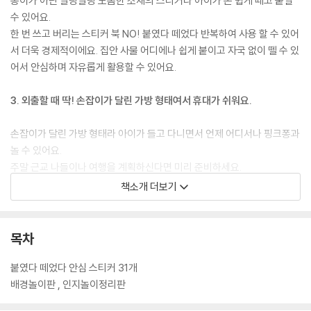
종이가 아닌 말랑말랑 도톰한 소재의 스티커라 아이가 손 쉽게 떼고 붙일
수 있어요.
한 번 쓰고 버리는 스티커 북 NO! 붙였다 떼었다 반복하여 사용 할 수 있어
서 더욱 경제적이에요. 집안 사물 어디에나 쉽게 붙이고 자국 없이 뗄 수 있
어서 안심하며 자유롭게 활용할 수 있어요.
3. 외출할 때 딱! 손잡이가 달린 가방 형태여서 휴대가 쉬워요.
손잡이가 달린 가방 형태라 아이가 들고 다니면서 언제 어디서나 핑크퐁과
놀 수 있어요.
주말 근교 나들이나 여행을 계획하신다면 미리 준비하세요.
책소개 더보기
4. 큼직한 배경 놀이판에 스티커를 붙이며 창의력을 길러요.
아이의 상상력을 자극하는 커다란 일러스트 그림판에 스티커를 붙이며 나
목차
만의 이야기를 만들어요. 그림 속 핑크퐁에게 무슨 일이 일어날 지 이야기
나누며 마음껏 붙여보세요.
붙였다 떼었다 안심 스티커 31개
배경놀이판 , 인지놀이정리판
5. 스티커에는 이름이 적혀 있어 사물에 대한 인지력와 어휘력을 길러요.