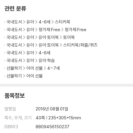
관련 분류
스티커에 적힌 동물, 사물의 이름을 말하며 스티커를 붙여 보세요. 종알종
알 말놀이 하며 유아기 필수 어휘를 배워요. 스티커를 인지놀이 정리판에
국내도서
유아
4-6세
스티커북
다 붙이면 예쁜 인지 그림판이 완성돼요. 벽에 걸거나 세워 놓고 그림 찾기
국내도서
유아
정가제 Free
정가제 Free
놀이도 할 수 있어요.
국내도서
유아
유아 토이북
토이북
국내도서
유아
유아 토이북
스티커북/퍼즐/퀴즈
6. 스티커 정리판이 있어서, 보관이 쉬워요.
국내도서
유아
4-6세
인지놀이 정리판의 그림자에 맞추어 스티커를 붙여 보세요. 놀이 후, 스티
국내도서
유아
유아 학습
커를 자리에 맞춰 붙이면 정리와 보관이 쉬워요.
선물하기
아이 선물
4~7세
선물하기
아이 선물
품목정보
발행일
2016년 08월 01일
쪽수, 무게, 크기
40쪽 | 235*305*15mm
ISBN13
8809456150237