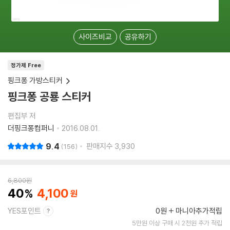
사이즈비교
공유하기
정가제 Free
핑크퐁 가방스티커
핑크퐁 공룡 스티커
편집부 저
더핑크퐁컴퍼니
2016.08.01.
9.4
판매지수
3,930
156
6,800
원
40
4,100
YES포인트
0원
마니아추가적립
5만원 이상 구매 시 2천원 추가 적립