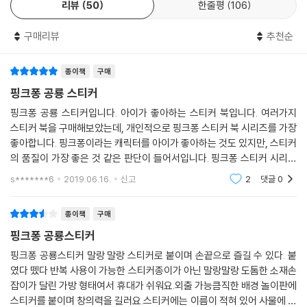
리뷰
50
한줄평
106
구매리뷰
추천순
종이책
구매
핑크퐁 공룡 스티커
핑크퐁 공룡 스티커입니다. 아이가 좋아하는 스티커 북입니다. 여러가지
스티커 북을 구매해보았는데, 개인적으로 핑크퐁 스티커 북 시리즈를 가장
좋아합니다. 핑크퐁이라는 캐릭터를 아이가 좋아하는 것도 있지만, 스티커
의 품질이 가장 좋은 것 같은 판단이 들어서입니다. 핑크퐁 스티커 시리즈
중에 공룡입니다. 다양한 공룡들을 익힐 수도 있고, 재미있게 놀이도 할 수
s*******6
2019.06.16.
신고
2
댓글
0
있어서 만족
종이책
구매
핑크퐁 공룡스티커
핑크퐁 공룡스티커 말랑 말랑 스티커로 붙이며 손끝으로 즐길 수 있다. 붙
였다 뗐다 반복 사용이 가능한 스티커종이가 아닌 말랑말랑 도톰한 소재손
잡이가 달린 가방 형태여서 휴대가 쉬워요.외출 가능큼직한 배경 놀이판에
스티커를 붙이며 창의력을 길러요.스티커에는 이름이 적혀 있어 사물에 대