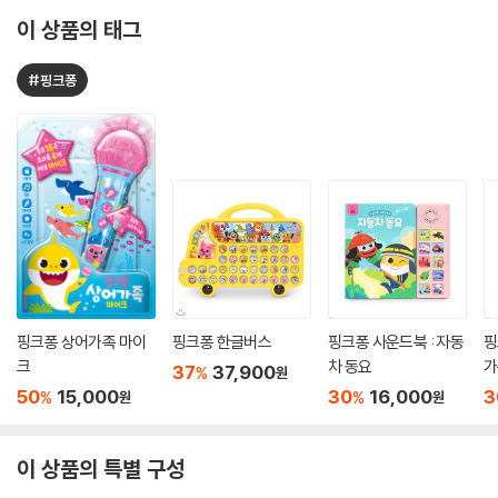
이 상품의 태그
#핑크퐁
핑크퐁 상어가족 마이
핑크퐁 한글버스
핑크퐁 사운드북 : 자동
핑
크
차 동요
가
37
37,900
%
원
50
15,000
30
16,000
3
%
%
원
원
이 상품의 특별 구성