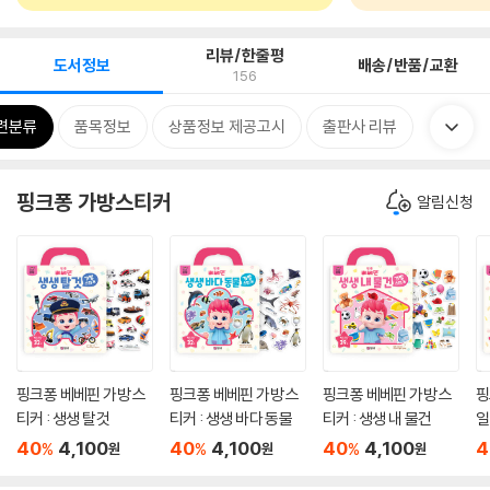
리뷰/한줄평
도서정보
배송/반품/교환
156
련분류
품목정보
상품정보 제공고시
출판사 리뷰
핑크퐁 가방스티커
알림신청
핑크퐁 베베핀 가방 스
핑크퐁 베베핀 가방 스
핑크퐁 베베핀 가방 스
핑
티커 : 생생 탈것
티커 : 생생 바다 동물
티커 : 생생 내 물건
일
40
4,100
40
4,100
40
4,100
4
%
%
%
원
원
원