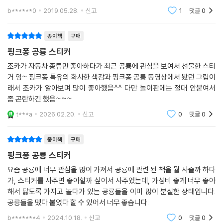
한 인지력와 어휘력을 길러요.스티커 정리판이 있어서, 보관이 쉬워요.인
b******0
2019.05.28.
신고
1
댓글
0
지놀이 정리판의
종이책
구매
핑크퐁 공룡 스티커
조카가 자동차 종류만 좋아하다가 최근 공룡에 관심을 보여서 선물한 스티
거 임~ 핑크퐁 특유의 화사한 색감과 핑크퐁 공룡 동영상에서 봤던 그림이
래서 조카가 알아보며 많이 좋아했음^^ 다만 놀이판에는 절대 안붙여서
좀 곤란하긴 했음~~~
t***a
2026.02.20.
신고
0
댓글
0
종이책
구매
핑크퐁 공룡 스티커
요즘 공룡에 너무 관심을 많이 가져서 공룡에 관련 된 책을 뭘 사줄까 하다
가, 스티커를 사주면 좋아할까 싶어서 사주었는데, 가성비 좋게 너무 좋아
해서 닳도록 가지고 놀다가 있는 공룡들을 이미 많이 분실한 상태입니다.
공룡들을 뗐다 붙였다 할 수 있어서 너무 좋습니다.
b*******4
2024.10.18.
신고
0
댓글
0