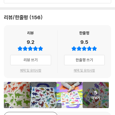
‘뿔이 멋진 트리케라톱스, 사냥 왕 티라노사우루스’ 어려운 공룡 이름도 척
척! 놀이하며 배워요. 인지놀이 정리판에 그려진 그림자에 맞춰 스티커를
붙이면서 정리와 함께 인지 놀이도 해보세요. 스티커를 인지놀이 정리판에
리뷰/한줄평
156
다 붙이면 멋진 인지 그림판이 되기도 합니다.
손잡이가 달린 가방 모양이랑 주말 나들이 갈 때 손 쉽게 들고 갈 수 있어
리뷰
한줄평
요. 언제 어디서나 재미있게 이용하고 스티커는 놀이판에 붙여 오면 되니
9.2
9.5
잃어버릴 염려도 없답니다.
리뷰 쓰기
한줄평 쓰기
혜택 및 유의사항
혜택 및 유의사항
5
더보기
2
2