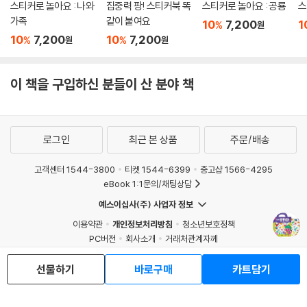
스티커로 놀아요 : 나와
집중력 팡! 스티커북 똑
스티커로 놀아요 : 공룡
스
가족
같이 붙여요
10
7,200
1
%
원
10
7,200
10
7,200
%
%
원
원
이 책을 구입하신 분들이 산 분야 책
로그인
최근 본 상품
주문/배송
고객센터 1544-3800
티켓 1544-6399
중고샵 1566-4295
eBook 1:1문의/채팅상담
예스이십사(주) 사업자 정보
이용약관
개인정보처리방침
청소년보호정책
PC버전
회사소개
거래처관계자께
도서홍보
광고
선물하기
바로구매
카트담기
Copyright © YES24 Corp. All Rights Reserved.
MATOM16