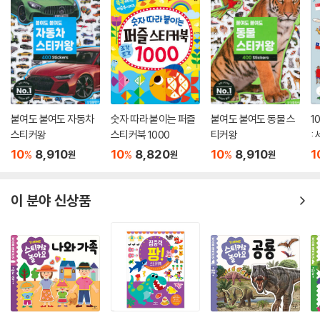
붙여도 붙여도 자동차
숫자 따라 붙이는 퍼즐
붙여도 붙여도 동물 스
1
스티커왕
스티커북 1000
티커왕
:
아
10
8,910
10
8,820
10
8,910
1
%
%
%
원
원
원
이 분야 신상품