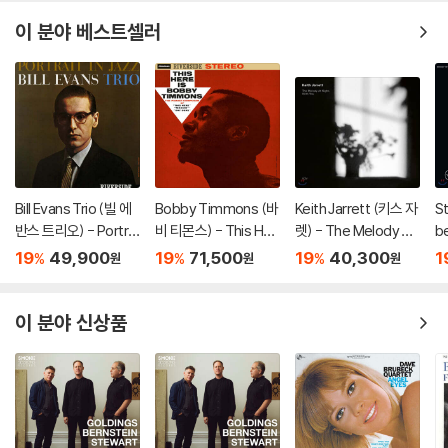
이 분야 베스트셀러
Bill Evans Trio (빌 에
Bobby Timmons (바
Keith Jarrett (키스 자
St
반스 트리오) - Portrai
비 티몬스) - This Her
렛) - The Melody At
be
t In Jazz [LP]
e Is Bobby Timmon
Night, With You [LP]
r
19
49,900
19
71,500
19
40,300
1
%
%
%
원
원
원
s [LP]
베
이 분야 신상품