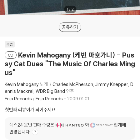
1
/
2
공유하기
수입
Kevin Mahogany (케빈 마호가니) - Pus
CD
sy Cat Dues "The Music Of Charles Ming
us"
Kevin Mahogany
노래
Charles McPherson
Jimmy Knepper
D
ennis Mackrel
WDR Big Band
연주
Enja Records
/
Enja Records
2009.01.01.
첫번째 리뷰어가 되어주세요
예스24 음반 판매 수량은
와
집계에
반영됩니다.