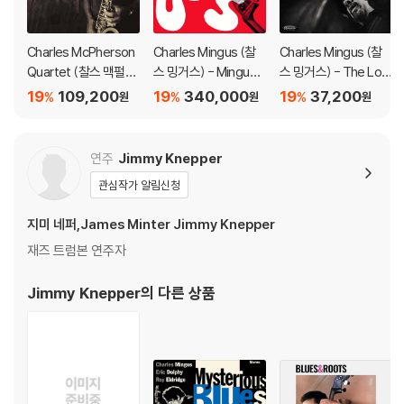
Charles McPherson
Charles Mingus (찰
Charles Mingus (찰
Quartet (찰스 맥펄슨
스 밍거스) - Mingus T
스 밍거스) - The Los
쿼텟) - But Beautiful
akes Manhattan: Th
t Album From Ronni
19
109,200
19
340,000
19
37,200
%
%
%
원
원
원
[2LP]
e Complete Birdlan
e Scott's
d Dates 1961-1962
[4LP]
연주
Jimmy Knepper
관심작가 알림신청
지미 네퍼,James Minter Jimmy Knepper
재즈 트럼본 연주자
Jimmy Knepper
의 다른 상품