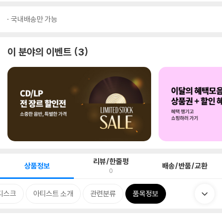
국내배송만 가능
이 분야의 이벤트
3
리뷰/한줄평
상품정보
배송/반품/교환
0
디스크
아티스트 소개
관련분류
품목정보