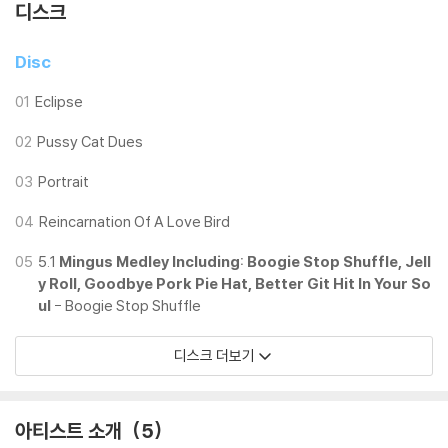
디스크
Disc
01
Eclipse
02
Pussy Cat Dues
03
Portrait
04
Reincarnation Of A Love Bird
05
5.1
Mingus Medley Including: Boogie Stop Shuffle, Jell
y Roll, Goodbye Pork Pie Hat, Better Git Hit In Your So
ul
- Boogie Stop Shuffle
디스크 더보기
아티스트 소개
5