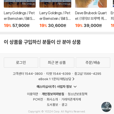
Larry Goldings / Pet
Larry Goldings / Pet
Dave Brubeck Quart
E
er Bernstein / Bill St
er Bernstein / Bill St
et (데이브 브루벡 쿼
피)
ewart (래리 골딩스 /
ewart (래리 골딩스 /
텟) - Angel Eyes [L
19
57,900
19
30,600
19
39,000
1
%
%
%
원
원
원
피터 번스타인 / 빌 스
피터 번스타인 / 빌 스
P]
튜어트) - Rhombus
튜어트) - Rhombus
[LP]
이 상품을 구입하신 분들이 산 분야 상품
로그인
최근 본 상품
주문/배송
고객센터 1544-3800
티켓 1544-6399
중고샵 1566-4295
eBook 1:1문의/채팅상담
예스이십사(주) 사업자 정보
이용약관
개인정보처리방침
청소년보호정책
PC버전
회사소개
거래처관계자께
도서홍보
광고
Copyright © YES24 Corp. All Rights Reserved.