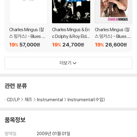
Charles Mingus (찰
Charles Mingus & Eri
Charles Mingus (찰
스 밍거스) - Blues &
c Dolphy & Roy Eldri
스 밍거스) - Blues &
Roots [LP]
dge (찰스 밍거스 & 에
Roots [옐로우 컬러 L
19
57,000
19
24,700
19
26,600
%
%
%
원
원
원
릭 돌피 & 로이 엘드리
P]
지) - Mysterious Blu
더보기
es
관련 분류
CD/LP
재즈
Instrumental
Instrumental(수입)
품목정보
발매일
2009년 01월 01일