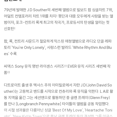
79년에 발매한 J.D Souther의 세번째 앨범으로 빌보드 팝 싱글차트 7위,
어덜트 컨템포러리 차트 1위를 차지! 평단과 대중 모두에게 사랑을 받는 앨
범이자, 포크-컨트리 록계 최고의 작곡가, 프로듀서의 탄생을 알리는 첫
신호탄!
팝, 록, 컨트리 사운드가 절묘하게 믹스된 애청앨범으로 라디오 단골 레파
토리 'You're Only Lonely', 사랑스런 발라드 'White Rhythm And Blu
es' 수록.
씨덱스 Sony 뮤직 명반 라이센스 시리즈!! EVER 뮤직 시리즈 세번째 작
품!!
디트로이트 출생 후 텍사스 주의 아미릴로에서 자란 J.D(John David So
uther)는 고등학교 밴드를 시작으로 컨츄리와 록 뮤직을 익한다. L.A로 활
동 지역을 옮긴 그는 세션맨으로 활동하던 중 글렌 프레이(Glenn Frey)
를 만나 [Longbranch Pennywhite] 타이틀의 앨범을 공동 작업했다.
이 시절 성과물은 다름아닌 싱글 'Best Of My Love', 'Heartache Toni
ght', 'New Kid In Town'으로 훗날 글렌 프레이 등이 결성한 그룹 이글스