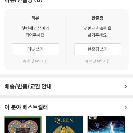
스트란 것도 알았고, 그가 이글스(Eagles)의 초기 여러 히트곡에 크레딧
을 올렸던 유명한 작곡자였다는 것, 그리고 이 곡의 오마주의 대상이 바로
(사망 직전에야 그의 존재를 알게 되었던) 록커빌리 시대의 원로 뮤지션
리뷰
한줄평
로이 오비슨(Roy Orbison)이라는 사실까지 알게 된 것은 고등학생 쯤 되
첫번째 리뷰어가
첫번째 한줄평을
면서 여러 팝 음악 잡지를 읽고 난 뒤였다. 하지만 그 시점에도 우리의 FM
되어주세요.
남겨주세요.
라디오에서는 여전히 이 곡이 가끔씩 흘러나오고 있었으며, 심지어 어느
덧 30대의 중간 지점을 지나가는 지금도 오전에 출근하며 라디오를 켤 때
리뷰 쓰기
한줄평 쓰기
가끔 이 노래가 흘러나오는 걸 듣게 된다.
혜택 및 유의사항
혜택 및 유의사항
이렇게 이 노래에 대한 개인적 추억으로 글을 시작한 것은, 1979년에 발표
된 컨트리 팝/록 싱글 하나가 이렇게 대한민국에서 긴 생명력을 갖고 ‘All-
Time Request’로 자리 잡을 수 있을까 하는 놀라움을 글로 표현하고 싶
배송/반품/교환 안내
었기 때문이다. 사실 컨트리 계열의 사운드는 한국의 팝 음악 팬들에게는
아무리 음반사가 홍보 공세를 퍼붓는다 해도 별로 반응이 없는 것이 현실
이다. 실제로 90년대부터 지금까지 컨트리 아티스트로서 한국에서 음반
이 분야 베스트셀러
을 잘 팔았던 아티스트는 거의 팝적인 크로스오버로 전향한 샤니아 트웨인
(Shania Twain)과 리앤 라임즈(Leann Rimes)가 유일하다. 그러나 19
70년대로만 돌아가더라도 컨트리 팝은 한국에서 생각보다 매우 인기가
좋았다. 현재의 컨트리 크로스오버가 다분히 편곡을 팝적으로 변형하는 것