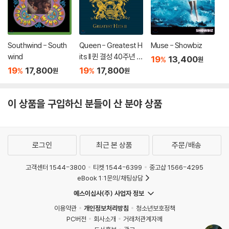
에 있다면, 그 당시의 크로스오버는 의도적인 것이 아니라 포크 록과 연결
된 하나의 굵은 음악적 흐름이었기 때문이다. 뒤돌아보면, 팝 크로스오버
로 전향하기 이전의 케니 로저스(Kenny Rogers)와 올리비아 뉴튼 존(O
livia Newton-John), 비교적 정통파에 속하는 크리스탈 게일(Crystal
Southwind - South
Queen - Greatest H
Muse - Showbiz
Gayle) 등은 분명 컨트리 팝이었음에도 당시 국내에서 큰 인기를 모았었
wind
its II 퀸 결성 40주년 기
19
13,400
%
원
다. 결국 이런 기록은 한국의 음악 팬들이 버터 냄새 강한 목소리가 아니라
념 히트곡 모음 2집
19
17,800
19
17,800
%
%
원
원
면 대중성만 갖추면 충분히 환영한다는 것을 의미하며, 그 분위기 속에서
제이 디 사우더의 이 노래도 마치 스모키(Smokie)의 [Living Next Doo
이 상품을 구입하신 분들이 산 분야 상품
r to Alice]처럼 본토에서의 아티스트의 커리어와는 별개로 긴 생명력을
발휘하며 국내 팬들에게 사랑받을 수 있었던 것이다.
그렇다고 해서 제이 디 사우더를 단순히 노래 한 곡 잘 만들어 반짝 본토에
로그인
최근 본 상품
주문/배송
서 인기를 얻었던 원 히트 원더(One-Hit-Wonder)라고 착각하지는 말
자. 그는 분명히 1970년대에 미국이라는 한계를 넘어 세계적으로 알려졌
고객센터 1544-3800
티켓 1544-6399
중고샵 1566-4295
던 컨트리 록의 흐름의 한 축을 담당했던 중요한 뮤지션 중 한 명이었기 때
eBook 1:1문의/채팅상담
문이다. 앞서 말한 대로 그와 끈끈한 유대를 맺은 음악적 동지들이 바로 이
예스이십사(주) 사업자 정보
글스와 잭슨 브라운(Jackson Browne), 린다 론스태드(Linda Ronsta
이용약관
개인정보처리방침
청소년보호정책
dt)였으며, 비록 솔로 히트곡으로서는 나머지 동료들의 명성에 따라가진
PC버전
회사소개
거래처관계자께
못했지만 그도 70년대부터 80년대 중반까지 총 4장의 솔로 앨범을 발표