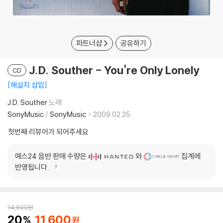
파트너샵
공유하기
J.D. Souther - You're Only Lonely
CD
해설지 삽입
J.D. Souther
노래
SonyMusic
/
SonyMusic
2009.02.25.
첫번째 리뷰어가 되어주세요
예스24 음반 판매 수량은
와
집계에
반영됩니다.
14,500
원
20
11,600