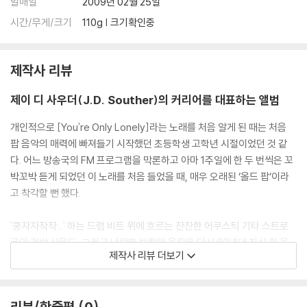
발매일
2009년 02월 25일
시간/무게/크기
110g | 크기확인중
제작사 리뷰
제이 디 사우더(J.D. Souther)의 커리어를 대표하는 앨범
개인적으로 [You're Only Lonely]라는 노래를 처음 알게 된 때는 처음
팝 음악의 매력에 빠져들기 시작했던 초등학생 고학년 시절이었던 것 같
다. 어느 방송국의 FM 프로그램을 막론하고 아마 1주일에 한 두 번씩은 꼬
박꼬박 듣게 되었던 이 노래를 처음 들었을 때, 매우 오래된 ‘올드 팝’이라
고 착각할 뻔 했다.
'쿵자자작작...' 하는 드럼 비트 위에 흐르는 잔잔한 어쿠스틱 기타 스트로
크와 건반 사운드, 그리고 낭랑한 보컬의 울림은 당시 80년대 최신 팝 음
제작사 리뷰 더보기
악들과는 한참 동떨어진 사운드였기 때문이다. 하지만 그것이 촌스럽다고
느껴지기 보다는 색다른 서정성으로 느껴졌기에 꽤 즐겨 들었던 기억이 난
다. 그러다가 그 노래의 주인공이 제이 디 사우더(J.D. Souther)라는 아티
리뷰/한줄평
0