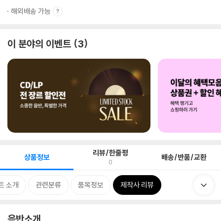
해외배송 가능
이 분야의 이벤트
3
리뷰/한줄평
상품정보
배송/반품/교환
0
트 소개
관련분류
품목정보
제작사 리뷰
음반소개