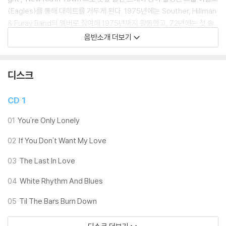
(Eagles)를 통해 대히트를 거두게 된다. 1975년에는 Souther, Hillman
& Furay Band의 멤버로 참여해 1975년까지 활동했고, 72년에는 첫 솔
로 앨범 [John David Souther]를 발표한다.
음반소개 더보기
본작 [You're Only Lonely]는 2매의 전작들이 평단에서는 긍정적인 호
응과 대중들의 외면이라는 상반된 결과를 낳았던 전례에서 벗어나 평단과
디스크
대중 모두에게 큰 사랑을 받았다. 동명 타이틀곡 'You're Only Lonely'는
백보컬로 잭슨 브라운(Jackson Brown)이 참여했고, 오늘날까지 라디
CD 1
오 프로그램, 팝 컴필레이션 앨범 등에서 빠지지 않고 등장하는 팝 명곡으
로 꼽힌다. 사랑스런 발라드 'White Rhythm and Blues', 이글스 멤버 출
01
You're Only Lonely
신인 글렌 프레이와 함께 작업한 'The Last in Love'은 물론 Souther, H
02
If You Don't Want My Love
illman & Furay Band 시절 히트곡인 'Trouble In Paradise'의 솔로버전
등 팝, 록, 컨트리가 절묘하게 배합된 명 앨범으로 아직까지도 국내팬들에
03
The Last In Love
게 회자되고 있다.
04
White Rhythm And Blues
05
Til The Bars Burn Down