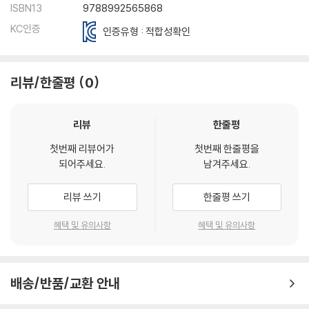
ISBN13
9788992565868
KC인증
인증유형 : 적합성확인
리뷰/한줄평
0
리뷰
한줄평
첫번째 리뷰어가
첫번째 한줄평을
되어주세요.
남겨주세요.
리뷰 쓰기
한줄평 쓰기
혜택 및 유의사항
혜택 및 유의사항
배송/반품/교환 안내