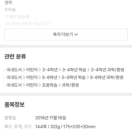
염력
수마술
그 밖의 초능력
초능력은 어떻게 생길까요?
스페이스 파워
목차 더보기
마인드 파워
바이오 파워
싸이킥 파워
관련 분류
하모니 파워
초능력자의 특징
국내도서
어린이
3-4학년
3-4학년 학습
3-4학년 과학/환경
초능력에 대한 의학적 분석
국내도서
어린이
5-6학년
5-6학년 학습
5-6학년 과학/환경
국내도서
어린이
초등학습
과학/환경
품목정보
발행일
2016년 11월 16일
쪽수, 무게, 크기
144쪽 | 322g | 175*235*20mm