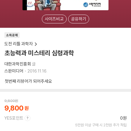
사이즈비교
공유하기
소득공제
도전 리틀 과학자
초능력과 미스테리 심령과학
대한과학진흥회
글
스완미디어
2016.11.16.
첫번째 리뷰어가 되어주세요
9,800
원
9,800
YES포인트
0원
5만원 이상 구매 시 2천원 추가 적립