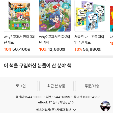
why? 교과서 만화 3학
why? 교과서 만화 3학
처음 만나는 초등 과학
나
년 세트
년 과학
1~4권 세트
1
10
50,400
10
12,600
10
56,880
%
%
%
원
원
원
이 책을 구입하신 분들이 산 분야 책
로그인
최근 본 상품
주문/배송
고객센터 1544-3800
티켓 1544-6399
중고샵 1566-4295
eBook 1:1문의/채팅상담
예스이십사(주) 사업자 정보