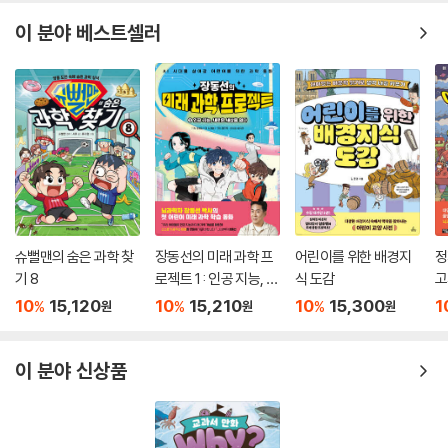
이 분야 베스트셀러
슈뻘맨의 숨은 과학 찾
장동선의 미래 과학 프
어린이를 위한 배경지
정
기 8
로젝트 1 : 인공 지능, 새
식 도감
고
로운 세상을 열다
10
15,120
10
15,210
10
15,300
1
%
%
%
원
원
원
이 분야 신상품