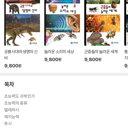
공룡시대와 생명의 신
놀라운 소리의 세상
곤충들의 놀라운 세계
통
비
지
9,800
9,800
원
원
9,800
9
원
목차
초능력도 과학인가
초능력의 종류
텔레파시
예지능력
투시