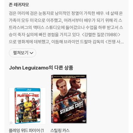
며, ODD 사용으로 인한 재생 불량의 경우 교환 시에도 동일한 오류가 발
존 레귀자모
생할 수 있음을 알려드립니다.
검은 머리에 검은 눈동자로 남미적인 정열이 가득한 배우. 네 살때 온
가족이 모두 미국으로 이주했고, 어려서부터 배우가 되기 위해 리 스
※ 디스크 외관 불량
트라스버그의 액터스 스튜디오에 들어갔으나 수업을 하루 받고서 스
디스크에 미세한 잔 흠집이 남아있거나 인쇄 면이 깨끗하지 않은 경우가
승이 죽자 실의에 빠진 경험을 가지고 있다. <강렬한 질문(1988)>
있으며, 상품의 불량이 아닙니다. 단, 재생에 이상이 있는 경우에는 불량으
으로 영화계에 데뷔했고, 이듬해 브라이언 드팔마 감독의 <전쟁 사상
로 인한 반품/교환이 가능합니다.
자들(1989)>에서 단역을 맡은 후 <다이 하드2 (1990)>, <헨리의
펼쳐보기
이야기(1991)>등의 영화에 악당으로 주로 출연하였다. 그는 불행한
※ 교환/반품 안내
과거를 지닌 범죄자나 드랙 퀸 등 다양한 이력의 인물들을 연기하면
1) 불량으로 인한 교환/반품 요청 시에는 불량 확인을 위해 개봉 시의 동영
John Leguizamo
의 다른 상품
서 그에게 맡겨진 전형적인 역할들
상을 요청할 수 있으며, 동영상이 없는 경우 교환/반품이 제한될 수 있습니
다.
관련 사진과 동영상 및 재생 기기 모델명을 첨부하여 첨부하여 고객센터에
문의 바랍니다.
2) 사양 오인지, 오 구매, 변심 사유로의 반품은 제품 개봉 전에만 운임비
부담 후 처리 가능합니다.
3) 스틸북 한정판, 초회 한정판의 경우 제작 수량이 한정되어 있고, 택배
이동 과정에서의 손상이 발생하면, 재 판매가 어려우므로 신중한 구매 선
플레잉 위드 파이어 (1
스틸링 카스
택을 부탁드립니다.