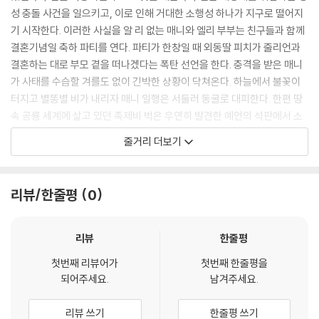
성 충돌 사건을 일으키고, 이로 인해 거대한 소행성 하나가 지구로 떨어지
기 시작한다. 이러한 사실을 알 리 없는 매니와 엘리 부부는 친구들과 함께
결혼기념일 축하 파티를 연다. 파티가 한창일 때 외동딸 피치가 줄리언과
결혼하는 대로 부모 곁을 떠나겠다는 폭탄 선언을 한다. 충격을 받은 매니
가 사태를 수습할 겨를도 없이 긴박한 상황이 닥쳐온다. 하늘에서 불꽃이
터지고 별똥별 비가 내리자 매니 일행은 서둘러 동굴로 대피한다. 한편 땅
속 공룡 세계에 살고 있던 족제비 벅은 우연히 발견한 예언의 석판에서 소
행성이 포유류를 멸종시키는 그림을 보고는 지상으로 돌아온다. 곧 벅과
줄거리 더보기
빙하기 친구들은 소행성으로부터 지구를 구할 방법을 찾기 위해 모험을 시
작하는데…
리뷰/한줄평
0
리뷰
한줄평
첫번째 리뷰어가
첫번째 한줄평을
되어주세요.
남겨주세요.
리뷰 쓰기
한줄평 쓰기