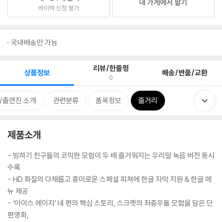
내 가게에서 팔기
바이백 신청 불가
국내배송만 가능
리뷰/한줄평
상품정보
배송/반품/교환
0
/출연진 소개
관련분류
품목정보
줄거리
제품소개
- 빙하기 친구들의 코믹한 모험이 두 배 즐거워지는 우리말 녹음 버전 동시
수록
- HD 화질의 다채롭고 흥미로운 스페셜 피쳐에 한글 자막 지원 & 한글 메
뉴 제공
- ‘아이스 에이지’ 네 편의 핵심 스토리, 스크랫의 좌충우돌 모험을 담은 단
편영화,