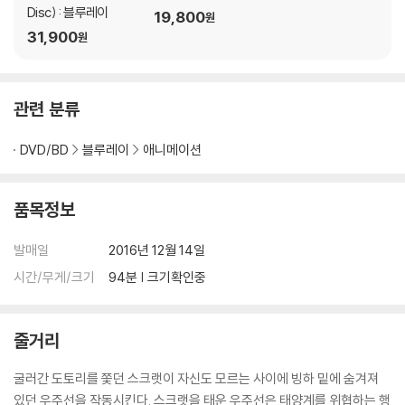
Disc) : 블루레이
4) 한정판 상품의 변심, 오구매로 인한 반품은 회송된 상품의 상태 확인 후
19,800
원
31,900
진행이 가능합니다. 택배 이동 중 파손이 발생하지 않도록 완충 포장을 부
원
탁드립니다.
관련 분류
DVD/BD
블루레이
애니메이션
품목정보
발매일
2016년 12월 14일
시간/무게/크기
94분 | 크기확인중
줄거리
굴러간 도토리를 쫓던 스크랫이 자신도 모르는 사이에 빙하 밑에 숨겨져
있던 우주선을 작동시킨다. 스크랫을 태운 우주선은 태양계를 위협하는 행