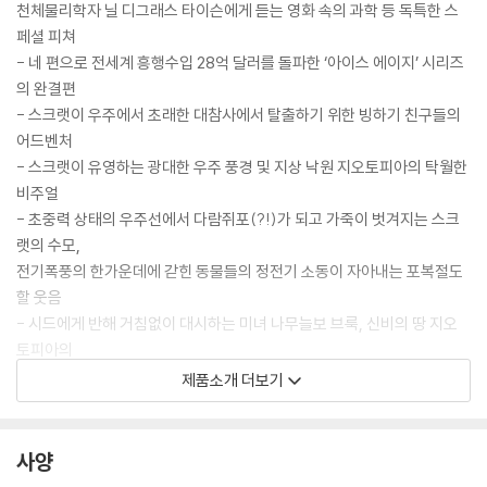
천체물리학자 닐 디그래스 타이슨에게 듣는 영화 속의 과학 등 독특한 스
페셜 피쳐
- 네 편으로 전세계 흥행수입 28억 달러를 돌파한 ‘아이스 에이지’ 시리즈
의 완결편
- 스크랫이 우주에서 초래한 대참사에서 탈출하기 위한 빙하기 친구들의
어드벤처
- 스크랫이 유영하는 광대한 우주 풍경 및 지상 낙원 지오토피아의 탁월한
비주얼
- 초중력 상태의 우주선에서 다람쥐포(?!)가 되고 가죽이 벗겨지는 스크
랫의 수모,
전기폭풍의 한가운데에 갇힌 동물들의 정전기 소동이 자아내는 포복절도
할 웃음
- 시드에게 반해 거침없이 대시하는 미녀 나무늘보 브룩, 신비의 땅 지오
토피아의
수장이자 명상과 요가의 대가 샹그리 라마 등 개성이 넘치는 캐릭터들의
제품소개 더보기
합류
- 시리즈를 이끌어온 레이 로마노와 존 레귀자모 및 퀸 라티파, 제니퍼 로
페즈,
사양
사이먼 페그, 팝스타 제시 제이, 천체물리학자 닐 디그래스 타이슨의 목소