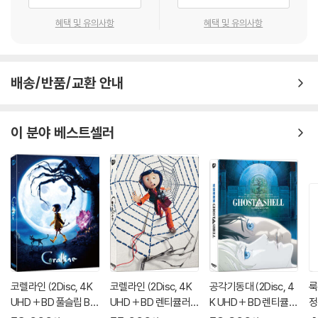
혜택 및 유의사항
혜택 및 유의사항
배송/반품/교환 안내
이 분야 베스트셀러
코렐라인 (2Disc, 4K
코렐라인 (2Disc, 4K
공각기동대 (2Disc, 4
룩
UHD + BD 풀슬립 B T
UHD + BD 렌티큘러
K UHD + BD 렌티큘러
정
ype 500장 한정판) :
풀슬립 A Type 700장
풀슬립 스틸북 한정판