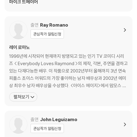
2) 스틸북 케이스 제작 과정에서 기포 혹은 경미한 인쇄 오류가 발생할 수
마이크 트메이어
있습니다.
3) 렌티큘러 스틸북의 경우, 보호필름이 붙어 판매되기도 합니다. 보호필
름 손상에 의한 교환/반품은 불가합니다.
출연
Ray Romano
4) 본품 보호를 위해 노란색의 카톤 박스로 재포장한 경우, 카톤박스 손상
관심작가 알림신청
에 의한 교환/반품은 불가합니다.
5) 아웃케이스/구성품/포장 상태 불량에 의한 교환/반품 신청시 불량 확
레이 로마노
인을 위해 개봉 시의 동영상을 요청할 수 있으며, 동영상이 없는 경우 교
1996년에 시작되어 현재까지 방영되고 있는 인기 TV 코미디 시리
환/반품이 제한될 수 있습니다.
즈 < Everybody Loves Raymond >의 제작, 각본, 주연을 겸하고
있는 다재다능한 배우. 이 작품으로 2002년부터 올해까지 3년 연속
※ 디스크 재생 불량
피플스 초이스 어워드의 가장 좋아하는 남자 배우상과 2002년 에미
1) 기기 문제로 인해 발생하는 재생 불량 현상에 대해서는 반품/교환이 불
상 최우수 남자 배우상을 수상했다. <아이스 에이지>에서 맘모스 맨
가하니 최신 소프트웨어로 업데이트된 DVD/BD 전용 기기에서 재생하실
프레드 목소리 연기를 맡아 영화로 영역을 넓히기도 했다.[필모그래
것을 권유해 드립니다.
펼쳐보기
피]아이스 에이지 (한글 자막)(2002)|주연배우 웰컴 프레지던트(2
2) 정전기와 먼지로 인해 재생이 원활하지 않은 경우가 있습니다. 디스크
004)|주연배우 아이스 에이지 2(2005)|맘모스 매니 아이스 에이
를 마른 천으로 닦으시거나, DVD 클리너 등 전용 제품을 이용하면 대부분
지 2(우리말녹음)(2005
해결됩니다.
출연
John Leguizamo
3) 일부 PC 연결형 ODD의 경우 호환 상의 문제로 정상적인 디스크도 재
관심작가 알림신청
생이 불가능한 경우가 있습니다. 독립형 전용 플레이어 사용을 권장드리