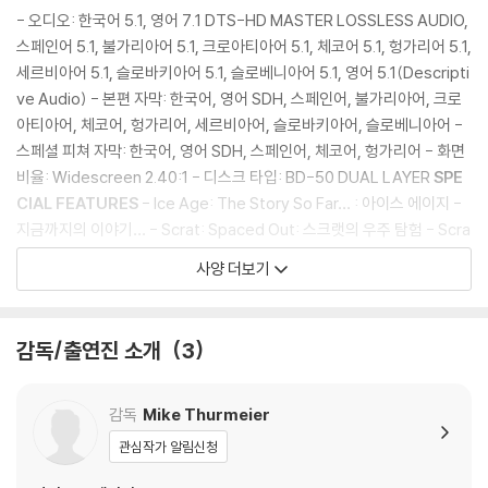
리 연기
- 오디오: 한국어 5.1, 영어 7.1 DTS-HD MASTER LOSSLESS AUDIO,
- '아이스 에이지 3, 4'로 역량을 입증한 마이크 서마이어 감독의 탄탄한
스페인어 5.1, 불가리아어 5.1, 크로아티아어 5.1, 체코어 5.1, 헝가리어 5.1,
연출
세르비아어 5.1, 슬로바키아어 5.1, 슬로베니아어 5.1, 영어 5.1(Descripti
- 전세계 흥행 수입 4억 달러를 돌파하며 시리즈의 변함없는 명성을 입증
ve Audio) - 본편 자막: 한국어, 영어 SDH, 스페인어, 불가리아어, 크로
아티아어, 체코어, 헝가리어, 세르비아어, 슬로바키아어, 슬로베니아어 -
스페셜 피쳐 자막: 한국어, 영어 SDH, 스페인어, 체코어, 헝가리어 - 화면
DVD/ Blu-ray 구매시 참고 사항 안내드립니다.
비율: Widescreen 2.40:1 - 디스크 타입: BD-50 DUAL LAYER
SPE
※ 4K블루레이, 3D 블루레이 재생 관련 안내
CIAL FEATURES
- Ice Age: The Story So Far… : 아이스 에이지 -
1) 4K UHD 디스크는 대용량의 데이터 전송이 필요하므로 4K전용 플레
지금까지의 이야기… - Scrat: Spaced Out: 스크랫의 우주 탐험 - Scra
이어를 사용하셔야 합니다. 더불어 플레이어 소프트웨어 최신 버전의 업데
tasia: Scrat’s Solo Adventure : 스크래타지아 - 스크랫의 고독한 모
사양 더보기
이트, 대용량 케이블 사용이 필수입니다.
험 - Mysteries of the Scratazons: 스크래타존의 미스터리 - Star Si
2) 3D 블루레이는 전용 플레이어와 3D 지원 TV를 통해서만 재생 가능합
gns of the Animal Kingdom: 동물계 별자리 - The Science of It Al
니다.
l: deGrasse Tyson deBunks : 과학과 허구 - 닐 디그래스 타이슨의 증
감독/출연진 소개
3
명 - Figaro “Sing-A-Long”: 싱어롱 “피가로” - Gallery: 갤러리 - Th
※ 아웃케이스/구성품/포장 상태
eatrical Trailer: 영화 예고편
1) 제작/배송 과정에서 경미한 아웃케이스 주름, 모서리 눌림 및 갈라짐이
감독
Mike Thurmeier
발생할 수 있습니다. 반품을 원하실 경우 미개봉 상태로 문의 부탁드립니
관심작가 알림신청
다.