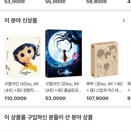
53,000
55,000
59,800
4
원
원
원
블루레이
한정판) : 블루레이
A Type) : 블루레이
이 분야 신상품
코렐라인 (4Disc, 4K
코렐라인 (2Disc, 4K
룩백 (3Disc, 4K + BD
룩
UHD + BD 원클릭 박
UHD + BD 풀슬립 B T
+ BD 스틸북 박스세트
+
스 C Type 400장 한
ype 500장 한정판) :
한정판) : 블루레이
한
110,000
53,000
107,900
9
원
원
원
정판) : 블루레이
블루레이
이 상품을 구입하신 분들이 산 분야 상품