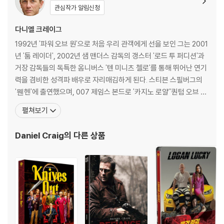
진행이 가능합니다. 택배 이동 중 파손이 발생하지 않도록 완충 포장을 부
관심작가 알림신청
탁드립니다.
다니엘 크레이그
1992년 '파워 오브 원'으로 처음 우리 관객에게 선을 보인 그는 2001
년 '툼 레이더', 2002년 샘 맨더스 감독의 갱스터 '로드 투 퍼디션'과
거장 감독들의 독특한 옴니버스 '텐 미니츠 첼로'를 통해 뛰어난 연기
력을 겸비한 성격파 배우로 자리매김하게 된다. 스티븐 스필버그의
'뭰헨'에 출연했으며, 007 제임스 본드로 '카지노 로얄''퀀텀 오브 솔
러스'에 출연했다. [필모그래피]실비아(2003)|테드 휴즈 마더 (20
펼쳐보기
05)(2003)|대런 레이어 케이크(2004)|XXXX 뮌헨(2005)|스티
브 더 재킷(2005)|매켄지 뮌헨+10분단편(2005)|주연배우 박물
Daniel Craig
의 다른 상품
관이 살아