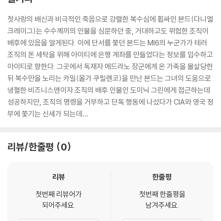
첫사랑의 배신과 비극적인 죽음으로 강렬한 복수심에 휩싸인 본드(다니엘
크레이그)는 수수께끼의 인물을 심문하던 중, 거대하고도 위험한 조직이
배후에 있음을 알게된다. 이에 단서를 쫓던 본드는 MI6의 누군가가 테러
조직의 돈 세탁을 위해 아이티에 은행 계좌를 만들었다는 정보를 입수하고
아이티로 향한다. 그곳에서 독재자 메드라노 장군에게 온 가족을 몰살당한
뒤 복수만을 노리는 카밀(올가 쿠릴렌코)을 만난 본드는 그녀의 도움으로
냉혈한 비즈니스맨이자 조직의 배후 인물인 도미닉 그린에게 접근하는데
성공하지만, 조직의 명령을 거부하고 단독 행동에 나섰다가 CIA와 영국 정
부에 쫓기는 신세가 되는데…
리뷰/한줄평
0
리뷰
한줄평
첫번째 리뷰어가
첫번째 한줄평을
되어주세요.
남겨주세요.