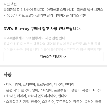
리얼 액션
육해공을 총 망라하여 펼쳐지는 아찔하고 스릴 넘치는 극한의 액션 시퀀스
- <007 카지노 로얄> <밀리언 달러 베이비> 폴 해기스 각본
DVD/ Blu-ray 구매시 참고 사항 안내드립니다.
※ 4K블루레이, 3D 블루레이 재생 관련 안내
1) 4K UHD 디스크는 대용량의 데이터 전송이 필요하므로 4K전용 플레
이어를 사용하셔야 합니다. 더불어 플레이어 소프트웨어 최신 버전의 업데
이트, 대용량 케이블 사용이 필수입니다.
제품소개 더보기
2) 3D 블루레이는 전용 플레이어와 3D 지원 TV를 통해서만 재생 가능합
니다.
사양
※ 아웃케이스/구성품/포장 상태
1) 제작/배송 과정에서 경미한 아웃케이스 주름, 모서리 눌림 및 갈라짐이
- 더빙 : 영어, 스페인어, 포르투갈어, 태국어, 힌디어
발생할 수 있습니다. 반품을 원하실 경우 미개봉 상태로 문의 부탁드립니
- 본편 자막: 한국어, 영어, 스페인어, 포르투갈어, 광동어, 북경어, 태국어,
다.
바하사 말레이어, 바하사 인도네시아어, 힌디어
2) 스틸북 케이스 제작 과정에서 기포 혹은 경미한 인쇄 오류가 발생할 수
- 스페셜 피쳐 자막: 한국어, 스페인어, 포르투갈어, 광동어, 북경어, 태국
있습니다.