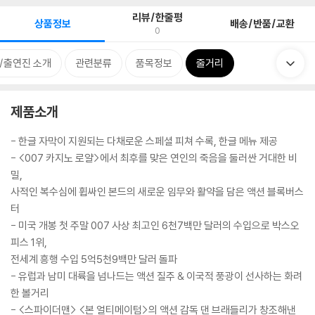
리뷰/한줄평
상품정보
배송/반품/교환
0
/출연진 소개
관련분류
품목정보
줄거리
제품소개
- 한글 자막이 지원되는 다채로운 스페셜 피쳐 수록, 한글 메뉴 제공
- <007 카지노 로얄>에서 최후를 맞은 연인의 죽음을 둘러싼 거대한 비
밀,
사적인 복수심에 휩싸인 본드의 새로운 임무와 활약을 담은 액션 블록버스
터
- 미국 개봉 첫 주말 007 사상 최고인 6천7백만 달러의 수입으로 박스오
피스 1위,
전세계 흥행 수입 5억5천9백만 달러 돌파
- 유럽과 남미 대륙을 넘나드는 액션 질주 & 이국적 풍광이 선사하는 화려
한 볼거리
- <스파이더맨> <본 얼티메이텀>의 액션 감독 댄 브래들리가 창조해낸