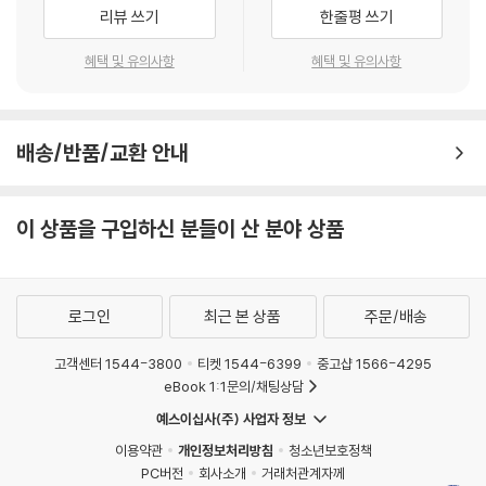
리뷰 쓰기
한줄평 쓰기
혜택 및 유의사항
혜택 및 유의사항
배송/반품/교환 안내
이 상품을 구입하신 분들이 산 분야 상품
로그인
최근 본 상품
주문/배송
고객센터 1544-3800
티켓 1544-6399
중고샵 1566-4295
eBook 1:1문의/채팅상담
예스이십사(주) 사업자 정보
이용약관
개인정보처리방침
청소년보호정책
PC버전
회사소개
거래처관계자께