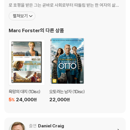
생할 수 있음을 알려드립니다.
- 배우들과 스태프가 밝히는 마크 포스터 감독과의 작업 과정
로 호평을 받은 그는 곧바로 사회로부터 따돌림 받는 한 여자의 삶을
o The Music: 영화 음악
그린 < Everything Put Together >의 각본을 쓰고 연출을 맡아 2
펼쳐보기
※ 디스크 외관 불량
- 작곡가 데이비드 아놀드와 주제가를 부른 앨리샤 키스 & 잭 화이트가
000년 선댄스 영화제의 경쟁부문에서 극찬을 받았다. 결국 < Every
디스크에 미세한 잔 흠집이 남아있거나 인쇄 면이 깨끗하지 않은 경우가
들려주는 영화 음악 이야기
thing Put Together >로 그는 <몬스터 볼>의 연출에 가장 적
있으며, 상품의 불량이 아닙니다. 단, 재생에 이상이 있는 경우에는 불량으
Marc Forster
의 다른 상품
o Crew Files: 스태프 파일
로 인한 반품/교환이 가능합니다.
- 33명의 영화 스태프가 소개하는 촬영장 뒷이야기
o Theatrical Teaser Trailer: <007 퀀텀 오브 솔러스> 티저 예고편
※ 교환/반품 안내
o Theatrical Trailer: <007 퀀텀 오브 솔러스> 예고편
1) 불량으로 인한 교환/반품 요청 시에는 불량 확인을 위해 개봉 시의 동영
o Music Video: Another Way to Die
상을 요청할 수 있으며, 동영상이 없는 경우 교환/반품이 제한될 수 있습니
- 뮤직 비디오 - 앨리샤 키스와 잭 화이트의 주제가 "Another Way to Di
다.
e"
관련 사진과 동영상 및 재생 기기 모델명을 첨부하여 첨부하여 고객센터에
o Theatrical Trailers: <작전명 발키리> <지구가 멈추는 날> <오스트
문의 바랍니다.
레일리아> 예고편
욕망의 대지 (1Disc)
오토라는 남자 (1Disc)
2) 사양 오인지, 오 구매, 변심 사유로의 반품은 제품 개봉 전에만 운임비
5
24,000
22,000
부담 후 처리 가능합니다.
%
원
원
3) 스틸북 한정판, 초회 한정판의 경우 제작 수량이 한정되어 있고, 택배
이동 과정에서의 손상이 발생하면, 재 판매가 어려우므로 신중한 구매 선
택을 부탁드립니다.
출연
Daniel Craig
4) 한정판 상품의 변심, 오구매로 인한 반품은 회송된 상품의 상태 확인 후