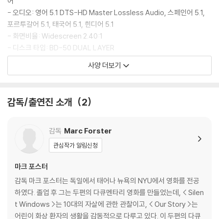
어
3) 렌티큘러 스틸북의 경우, 보호필름이 붙어 판매되기도 합니다. 보호필
- 오디오: 영어 5.1 DTS-HD Master Lossless Audio, 스페인어 5.1,
름 손상에 의한 교환/반품은 불가합니다.
포르투갈어 5.1, 태국어 5.1, 힌디어 5.1
4) 본품 보호를 위해 노란색의 카톤 박스로 재포장한 경우, 카톤박스 손상
- 화면비율: Widescreen 2.40:1
에 의한 교환/반품은 불가합니다.
- 디스크 타입: BD-50 DUAL LAYER
5) 아웃케이스/구성품/포장 상태 불량에 의한 교환/반품 신청시 불량 확
사양 더보기
인을 위해 개봉 시의 동영상을 요청할 수 있으며, 동영상이 없는 경우 교
환/반품이 제한될 수 있습니다.
[SPECIAL FEATURES]
o Bond on Location: 기념비적인 로케이션
감독/출연진 소개
2
※ 디스크 재생 불량
- 남미와 유럽을 넘나드는 광범위한 해외 촬영지를 소개하는 미니 다큐멘
1) 기기 문제로 인해 발생하는 재생 불량 현상에 대해서는 반품/교환이 불
터리
가하니 최신 소프트웨어로 업데이트된 DVD/BD 전용 기기에서 재생하실
o Start of Shooting: 촬영 개시
감독
Marc Forster
것을 권유해 드립니다.
- <007 퀀텀 오브 솔러스> 촬영 첫날의 현장 스케치
관심작가 알림신청
2) 정전기와 먼지로 인해 재생이 원활하지 않은 경우가 있습니다. 디스크
o On Location: 로케이션 촬영
를 마른 천으로 닦으시거나, DVD 클리너 등 전용 제품을 이용하면 대부분
- 멕시코의 항공 촬영지, 파나마의 촬영지 소개
마크 포스터
해결됩니다.
o Olga Kurylenko and the Boat Chase: 올가 쿠릴렌코의 액션씬과
감독 마크 포스터는 독일에서 태어나 뉴욕의 NYU에서 영화를 전공
3) 일부 PC 연결형 ODD의 경우 호환 상의 문제로 정상적인 디스크도 재
보트 추격전
하였다. 졸업 후 그는 두편의 다큐멘타리 영화를 만들었는데, < Silen
생이 불가능한 경우가 있습니다. 독립형 전용 플레이어 사용을 권장드리
- 22대 본드걸 올가 쿠릴렌코의 첫 번째 액션 장면 소개
t Windows >는 10대의 자살에 관한 관찰이고, < Our Story >는
며, ODD 사용으로 인한 재생 불량의 경우 교환 시에도 동일한 오류가 발
o Director Marc Forster: 마크 포스터 감독
어린이 화상 환자의 생활을 감동적으로 다루고 있다. 이 두편의 다큐