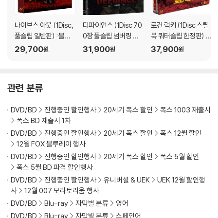
나이브스 아웃 (1Disc,
디파이언스 (1Disc 70
로건 럭키 (1Disc 스틸
풀슬립 일반판) : 블루
0장 풀슬립 넘버링 한
북 쿼터슬립 한정판) :
레이
정판) : 블루레이
블루레이
29,700
31,900
37,900
원
원
원
관련 분류
DVD/BD
진행중인 할인행사
20세기 폭스 할인
폭스 1003 재출시
폭스 BD 재출시 1차
DVD/BD
진행중인 할인행사
20세기 폭스 할인
폭스 12월 할인
12월 FOX 블루레이 행사
DVD/BD
진행중인 할인행사
20세기 폭스 할인
폭스 5월 할인
폭스 5월 BD 파격 할인행사
DVD/BD
진행중인 할인행사
유니버셜 & UEK
UEK 12월 할인행
사
12월 007 모라토리움 행사
DVD/BD
Blu-ray
자막별 분류
영어
DVD/BD
Blu-ray
자막별 분류
스페인어