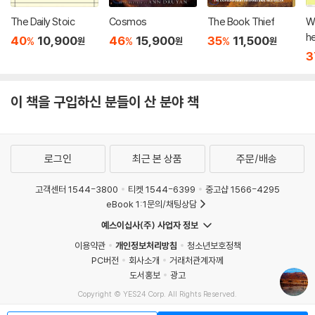
The Daily Stoic
Cosmos
The Book Thief
W
he
40
10,900
46
15,900
35
11,500
%
%
%
원
원
원
ni
3
이 책을 구입하신 분들이 산 분야 책
로그인
최근 본 상품
주문/배송
고객센터 1544-3800
티켓 1544-6399
중고샵 1566-4295
eBook 1:1문의/채팅상담
예스이십사(주) 사업자 정보
이용약관
개인정보처리방침
청소년보호정책
PC버전
회사소개
거래처관계자께
도서홍보
광고
Copyright © YES24 Corp. All Rights Reserved.
MATOM12