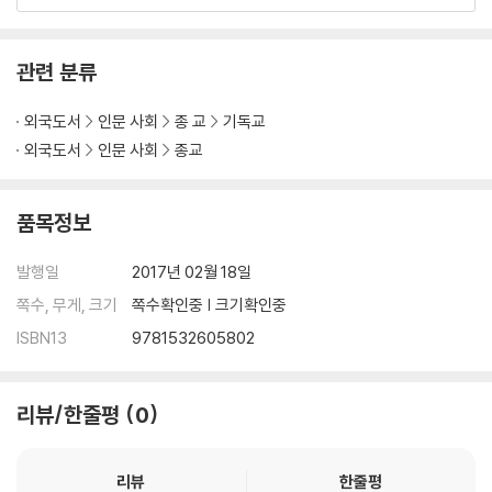
dgment is coming. ""Dr. Jeon both surveys the Bible's content
s from one epoch to another and sketches out for the reader
some of the main issues discussed over the years by Reform
관련 분류
ed scholars in our deliberations on the Bible's unified messag
e, adding his own analysis. . . . Jeon expertly guides the reader
외국도서
인문 사회
종 교
기독교
through the main lines of interpretation of the whole of God's
외국도서
인문 사회
종교
revelation from beginning to end. The scope of this work migh
t seem breathtaking at first, but the reader will hopefully be ai
품목정보
ded by the focus upon covenant and kingdom presented her
e, which provide the Bible's own organizing center."" --Steve
발행일
2017년 02월 18일
Baugh, from the foreword Jeong Koo Jeon (MAR, MDiv, West
minster Seminary California; PhD, Westminster Theological Se
쪽수, 무게, 크기
쪽수확인중 | 크기확인중
minary) is professor of Biblical and Systematic Theology at Fa
ISBN13
9781532605802
ith Theological Seminary, Baltimore, Maryland. His other books
include Covenant Theology; Covenant Theology and Justifica
tion by Faith; and Calvin and the Federal Vision.
리뷰/한줄평
0
리뷰
한줄평