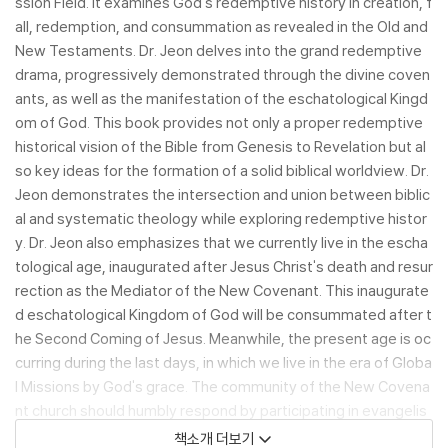
ssion Field. It examines God's redemptive history in creation, f
all, redemption, and consummation as revealed in the Old and
New Testaments. Dr. Jeon delves into the grand redemptive
drama, progressively demonstrated through the divine coven
ants, as well as the manifestation of the eschatological Kingd
om of God. This book provides not only a proper redemptive
historical vision of the Bible from Genesis to Revelation but al
so key ideas for the formation of a solid biblical worldview. Dr.
Jeon demonstrates the intersection and union between biblic
al and systematic theology while exploring redemptive histor
y. Dr. Jeon also emphasizes that we currently live in the escha
tological age, inaugurated after Jesus Christ's death and resur
rection as the Mediator of the New Covenant. This inaugurate
d eschatological Kingdom of God will be consummated after t
he Second Coming of Jesus. Meanwhile, the present age is oc
curring during the last days, in which we live in the era of Globa
l Missions by God's grace. The community of the New Covena
nt church should humbly respond by participating in evangelis
m and missions, demonstrating to the world that God's final ju
책소개 더보기