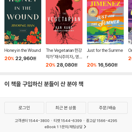
Honey in the Wound
The Vegetarian 한강
Just for the Summe
O
작가『채식주의자』 영문
r
20
22,960
2
%
원
판 (미국판)
20
28,080
20
16,560
%
%
원
원
이 책을 구입하신 분들이 산 분야 책
로그인
최근 본 상품
주문/배송
고객센터 1544-3800
티켓 1544-6399
중고샵 1566-4295
eBook 1:1문의/채팅상담