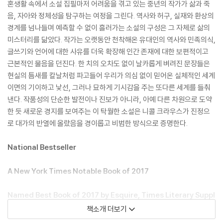
혼생활 속에서 소설 집필마저 어려움을 겪고 있는 중년의 작가가 삶과 죽
음, 자아와 정체성을 탐구하는 여정을 그린다. 역사와 허구, 실재와 환상의
경계를 넘나들며 예측할 수 없이 흘러가는 소설의 구성은 그 자체로 삶의
미스터리를 닮았다. 작가는 오랫동안 천착해온 유대인의 역사와 민족의식,
글쓰기와 언어에 대한 사유를 더욱 확장해 인간 존재에 대한 보편적이고
근본적인 물음을 던진다. 한 치의 오차도 없이 날카롭게 벼려진 문장들은
현실의 틈새를 칼날처럼 파고들어 우리가 의심 없이 믿어온 실체적인 세계
이면의 기이하고 낯선, 그러나 묘하게 기시감을 주는 또다른 세계를 들춰
낸다. 작품성의 단순한 발전이나 진보가 아니라, 아예 다른 차원으로 도약
한 듯 새로운 경지를 보여주는 이 탁월한 소설은 니콜 크라우스가 진정으
로 대가의 반열에 올랐음을 경이롭고 비범한 방식으로 증명한다.
National Bestseller
A New York Times Notable Book of 2017
Named Best Book of 2017 by Esquire, Times Literary Suppl
ement, Elle Magazine, LitHub, Publishers Weekly, Financia
책소개 더보기
l Times, Guardian, Refinery29, Popsugar, and Globe and M