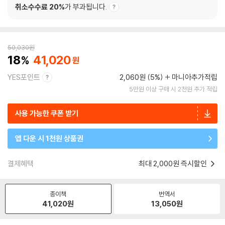
취소수수료 20%
가 부과됩니다.
50,030
원
18
41,020
YES포인트
2,060원 (5%)
마니아추가적립
5만원 이상 구매 시 2천원 추가 적립
사용 가능한 쿠폰 받기
앱 다운 시 1천원 상품권
결제혜택
최대 2,000원 즉시할인
종이책
번역서
41,020
원
13,050
원