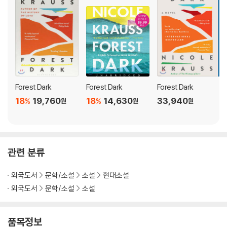
his estate. With the last of his wealth, he travels to Israel, with
a nebulous plan to do something to honor his parents. In Tel Av
iv, he is sidetracked by a charismatic American rabbi planning
a reunion for the descendants of King David who insists that E
pstein is part of that storied dynastic line. He also meets the r
abbi’s beautiful daughter who convinces Epstein to become in
volved in her own project--a film about the life of David being
Forest Dark
Forest Dark
Forest Dark
shot in the desert--with life-changing consequences.
18
19,760
18
14,630
33,940
%
%
원
원
원
But Epstein isn’t the only seeker embarking on a metaphysical
journey that dissolves his sense of self, place, and history. Le
aving her family in Brooklyn, a young, well-known novelist arriv
관련 분류
es at the Tel Aviv Hilton where she has stayed every year sinc
e birth. Troubled by writer’s block and a failing marriage, she h
외국도서
문학/소설
소설
현대소설
opes that the hotel can unlock a dimension of reality--and her
외국도서
문학/소설
소설
own perception of life--that has been closed off to her. But w
hen she meets a retired literature professor who proposes a
project she can’t turn down, she’s drawn into a mystery that al
품목정보