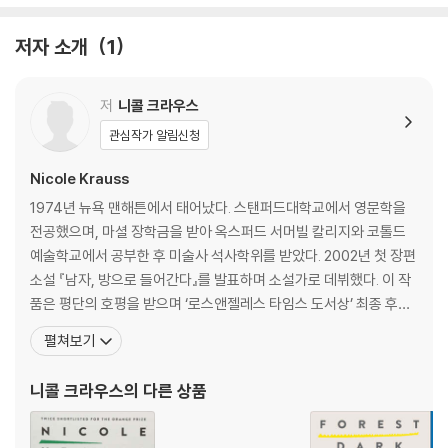
ail
저자 소개
1
"A brilliant novel. I am full of admiration." --Philip Roth
저
니콜 크라우스
"One of America’s most important novelists" (New York Time
s), the award-winning, New York Times bestselling author of
관심작가 알림신청
The History of Love, conjures an achingly beautiful and breath
Nicole Krauss
takingly original novel about personal transformation that inte
rweaves the stories of two disparate individuals--an older la
1974년 뉴욕 맨해튼에서 태어났다. 스탠퍼드대학교에서 영문학을
wyer and a young novelist--whose transcendental search lea
전공했으며, 마셜 장학금을 받아 옥스퍼드 서머빌 칼리지와 코톨드
ds them to the same Israeli desert.
예술학교에서 공부한 후 미술사 석사학위를 받았다. 2002년 첫 장편
소설 『남자, 방으로 들어간다』를 발표하며 소설가로 데뷔했다. 이 작
Jules Epstein, a man whose drive, avidity, and outsized perso
품은 평단의 호평을 받으며 ‘로스앤젤레스 타임스 도서상’ 최종 후보
nality have, for sixty-eight years, been a force to be reckone
에 올랐다. 2005년에 발표한 『사랑의 역사』는 오렌지상(2006) 최
펼쳐보기
d with, is undergoing a metamorphosis. In the wake of his pare
종 후보로 선정되었고 윌리엄 사로얀 국제 집필상(2008)을 수상했
nts’ deaths, his divorce from his wife of more than thirty year
다. 니콜 크라우스는 2007년 문학잡지 [그란타]가 10년에 한 번씩
니콜 크라우스
의 다른 상품
s, and his retirement from the New York legal firm where he w
발표하는 ‘미국 최고의 젊은 소설가’
as a partner, he’s felt an irresistible need to give away his pos
sessions, alarming his children and perplexing the executor of