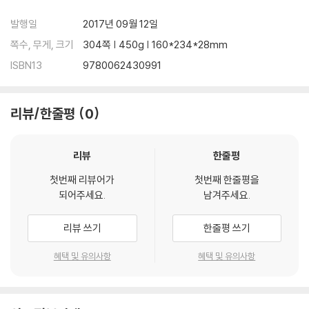
ters her life in ways she could never have imagined.
발행일
2017년 09월 12일
Bursting with life and humor, Forest Dark is a profound, mesm
쪽수, 무게, 크기
304쪽 | 450g | 160*234*28mm
erizing novel of metamorphosis and self-realization--of looki
ISBN13
9780062430991
ng beyond all that is visible towards the infinite.
리뷰/한줄평
0
리뷰
한줄평
첫번째 리뷰어가
첫번째 한줄평을
되어주세요.
남겨주세요.
리뷰 쓰기
한줄평 쓰기
혜택 및 유의사항
혜택 및 유의사항