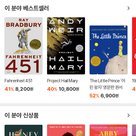
이 분야 베스트셀러
Fahrenheit 451
Project Hail Mary
The Little Prince '어
1
린 왕자' 영문판 원서
41
8,200
40
10,800
4
%
%
원
원
52
6,900
%
원
이 분야 신상품