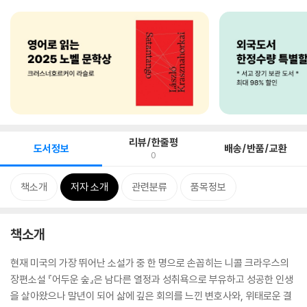
리뷰/한줄평
도서정보
배송/반품/교환
0
책소개
저자 소개
관련분류
품목정보
책소개
현재 미국의 가장 뛰어난 소설가 중 한 명으로 손꼽히는 니콜 크라우스의
장편소설 『어두운 숲』은 남다른 열정과 성취욕으로 부유하고 성공한 인생
을 살아왔으나 말년이 되어 삶에 깊은 회의를 느낀 변호사와, 위태로운 결