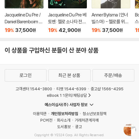
Jacqueline Du Pre /
Jacqueline Du Pre 베
Anner Bylsma (안너
B
Daniel Barenboim 브
토벤: 첼로 소나타 전집
빌스마) - 첼로를 위한
스
람스: 첼로 소나타 (Bra
(Beethoven: Cello S
바로크 음악 (Italian B
주 
19
37,500
19
42,900
19
37,500
1
%
%
%
원
원
원
hms: Cello Sonatas
onata Complete Wo
aroque Cello Song
os
Op.38, Op.99) [SAC
rks) [HQCD]
s) [SACD Hybrid]
ua
D Hybrid]
3,
이 상품을 구입하신 분들이 산 분야 상품
p
로그인
최근 본 상품
주문/배송
고객센터 1544-3800
티켓 1544-6399
중고샵 1566-4295
eBook 1:1문의/채팅상담
예스이십사(주) 사업자 정보
이용약관
개인정보처리방침
청소년보호정책
PC버전
회사소개
거래처관계자께
도서홍보
광고
Copyright © YES24 Corp. All Rights Reserved.