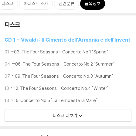
디스크
아티스트 소개
관련분류
품목정보
디스크
CD 1 - Vivaldi : Il Cimento dell'Armonia e dell'Invent
ione Opus Ⅷ
01
~03. The Four Seasons - Concerto No.1 "Spring"
04
~06. The Four Seasons - Concerto No.2 "Summer"
07
~09. The Four Seasons - Concerto No.3 "Autumn"
10
~12. The Four Seasons - Concerto No.4 "Winter"
13
~15. Concerto No.5 "La Tempesta Di Mare"
디스크 더보기