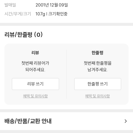
발매일
2001년 12월 09일
시간/무게/크기
107g | 크기확인중
리뷰/한줄평
0
리뷰
한줄평
첫번째 리뷰어가
첫번째 한줄평을
되어주세요.
남겨주세요.
리뷰 쓰기
한줄평 쓰기
혜택 및 유의사항
혜택 및 유의사항
배송/반품/교환 안내