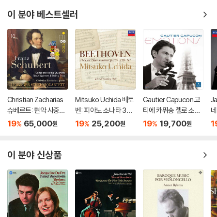
이 분야 베스트셀러
Christian Zacharias
Mitsuko Uchida 베토
Gautier Capucon 고
J
슈베르트: 현악 사중주
벤: 피아노 소나타 30-
티에 카퓌송 첼로 소품
네
전곡 외 (Schubert: C
32번 (Beethoven: Pi
집 (Emotions)
개
19
65,000
19
25,200
19
19,700
1
%
%
%
원
원
원
omplete String Quar
ano Sonatas Opp 10
St
tets, Trout Quintet
9 110 & 111)
& String Trios)
이 분야 신상품