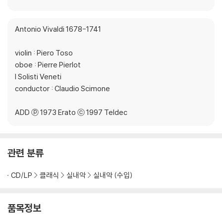
Antonio Vivaldi 1678-1741
violin : Piero Toso
oboe : Pierre Pierlot
I Solisti Veneti
conductor : Claudio Scimone
ADD ⓟ 1973 Erato ⓒ 1997 Teldec
관련 분류
CD/LP
클래식
실내악
실내악 (수입)
품목정보