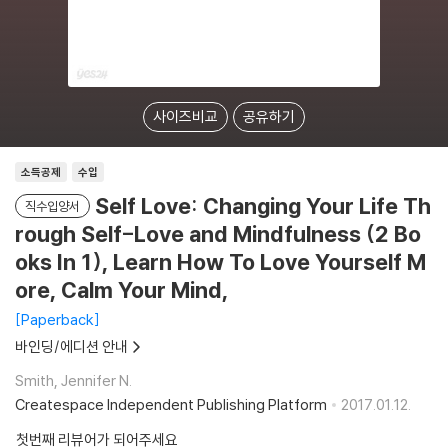
사이즈비교
공유하기
소득공제
수입
Self Love: Changing Your Life Th
직수입양서
rough Self-Love and Mindfulness (2 Bo
oks In 1), Learn How To Love Yourself M
ore, Calm Your Mind,
Paperback
바인딩/에디션 안내
Smith, Jennifer N.
Createspace Independent Publishing Platform
2017.01.12.
첫번째 리뷰어가 되어주세요