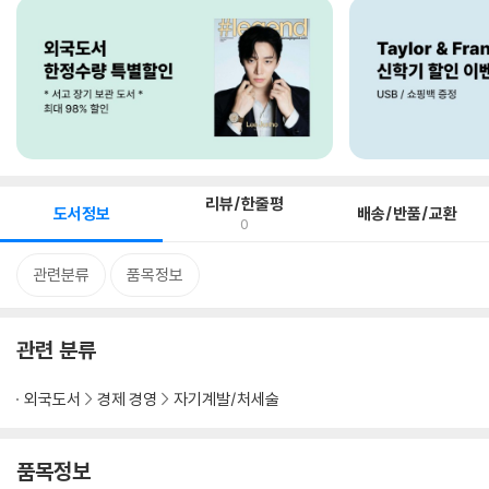
리뷰/한줄평
도서정보
배송/반품/교환
0
관련분류
품목정보
관련 분류
외국도서
경제 경영
자기계발/처세술
품목정보