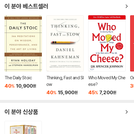
이 분야 베스트셀러
The Daily Stoic
Thinking, Fast and Sl
Who Moved My Che
Ou
ow
ese?
40
10,900
3
%
원
40
15,900
45
7,200
%
%
원
원
이 분야 신상품