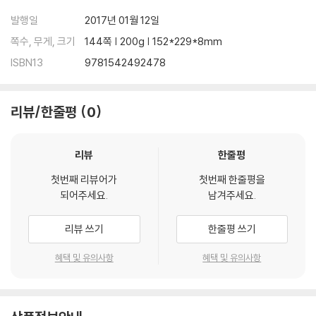
발행일
2017년 01월 12일
쪽수, 무게, 크기
144쪽 | 200g | 152*229*8mm
ISBN13
9781542492478
리뷰/한줄평
0
리뷰
한줄평
첫번째 리뷰어가
첫번째 한줄평을
되어주세요.
남겨주세요.
리뷰 쓰기
한줄평 쓰기
혜택 및 유의사항
혜택 및 유의사항