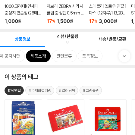
1000 고려대/연세대
제브라 ZEBRA 사라사
스테들러 옐로우 연필 1
미
중성지 연습장(28매)-
클립 중성펜 0.5mm S
다스 (12자루/HB,2B
S
랜덤발...
ARASA ...
택1)
스
1,000
17
1,500
17
3,000
1
%
%
원
원
원
리뷰/한줄평
상품정보
배송/반품/교환
8
체 공지사항
제품소개
관련분류
품목정보
이 상품의 태그
#색연필
#수채화컬러링
#컬러링북
#그림습관