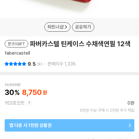
파트너샵
공유하기
파버카스텔 틴케이스 수채색연필 12색
문구/GIFT
fabercastell
9.5
판매지수
1,335
8
12,500
원
30
8,750
YES포인트
0원
5만원 이상 구매 시 2천원 추가 적립
앱 다운 시 1천원 상품권