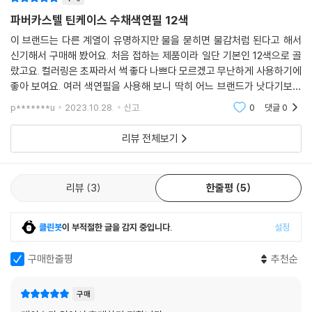
파버카스텔 틴케이스 수채색연필 12색
이 브랜드는 다른 계열이 유명하지만 물을 묻히면 물감처럼 된다고 해서
신기해서 구매해 봤어요. 처음 접하는 제품이라 일단 기본인 12색으로 골
랐고요. 컬러링은 초짜라서 썩 좋다 나쁘다 모르겠고 무난하게 사용하기에
좋아 보여요. 여러 색연필을 사용해 보니 딱히 어느 브랜드가 낫다기보다
칠하는 종이 재질이나 그림 패턴이 색연필 선택에 더 중요했거든요. 어쨌
p*******u
2023.10.28.
신고
0
댓글
0
든 색상도
리뷰 전체보기
리뷰
3
한줄평
5
클린봇
이 부적절한 글을 감지 중입니다.
설정
구매한줄평
추천순
구매