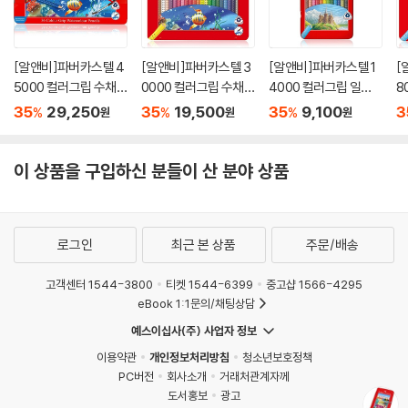
[알앤비]파버카스텔 4
[알앤비]파버카스텔 3
[알앤비]파버카스텔 1
[
5000 컬러그립 수채
0000 컬러그립 수채
4000 컬러그립 일반
8
색연필 36색 틴케이스
색연필 24색 틴케이스
유성색연필 12색 틴케
유
35
29,250
35
19,500
35
9,100
3
%
%
%
원
원
원
116247
116246
이스 116255
이
이 상품을 구입하신 분들이 산 분야 상품
로그인
최근 본 상품
주문/배송
고객센터 1544-3800
티켓 1544-6399
중고샵 1566-4295
eBook 1:1문의/채팅상담
예스이십사(주) 사업자 정보
이용약관
개인정보처리방침
청소년보호정책
PC버전
회사소개
거래처관계자께
도서홍보
광고