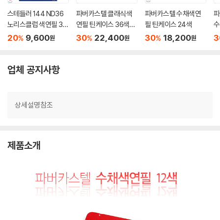
스테들러 144 ND36
파버카스텔 클래식색
파버카스텔 수채색연
파
노리스클럽 색연필 36
연필 틴케이스 36색세
필 틴케이스 24색
수
색세트
트
20
9,600
30
22,400
30
18,200
3
%
%
%
원
원
원
업체 공지사항
상세설명참조
제품소개