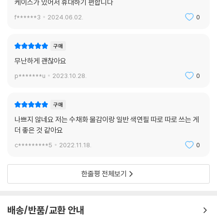
케이스가 있어서 휴대하기 편합니다
f******3
2024.06.02.
0
구매
무난하게 괜찮아요
p*******u
2023.10.28.
0
구매
나쁘지 않네요 저는 수채화 물감이랑 일반 색연필 따로 따로 쓰는 게
더 좋은 것 같아요
c*********5
2022.11.18.
0
한줄평 전체보기
배송/반품/교환 안내