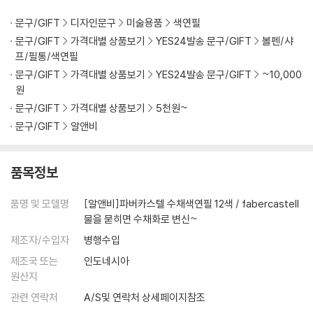
문구/GIFT
디자인문구
미술용품
색연필
문구/GIFT
가격대별 상품보기
YES24발송 문구/GIFT
볼펜/샤
프/필통/색연필
문구/GIFT
가격대별 상품보기
YES24발송 문구/GIFT
~10,000
원
문구/GIFT
가격대별 상품보기
5천원~
문구/GIFT
알앤비
품목정보
품명 및 모델명
[알앤비]파버카스텔 수채색연필 12색 / fabercastell
물을 묻히면 수채화로 변신~
제조자/수입자
병행수입
제조국 또는
인도네시아
원산지
관련 연락처
A/S및 연락처 상세페이지참조