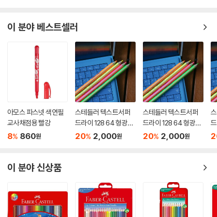
이 분야 베스트셀러
아모스 파스넷 색연필
스테들러 텍스트서퍼
스테들러 텍스트서퍼
스
교사채점용 빨강
드라이 128 64 형광색
드라이 128 64 형광색
드
연필
연필
연
8
860
20
2,000
20
2,000
2
%
%
%
원
원
원
이 분야 신상품