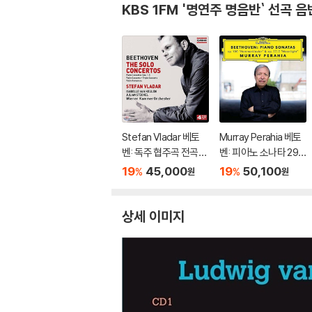
KBS 1FM '명연주 명음반` 선곡 음
Stefan Vladar 베토
Murray Perahia 베토
벤: 독주 협주곡 전곡집
벤: 피아노 소나타 29
(Beethoven:The So
번 '함머클라비어', 14
19
45,000
19
50,100
%
%
원
원
lo Concertos) 슈테판
번 '월광' (Beethove
블라다르, 빈 캄머오케
n: Piano Sonatas Op.
스트라
106 'Hammerklavier'
상세 이미지
& Op. 27/2 'Moonligh
t')