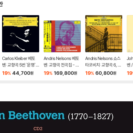
반
Carlos Kleiber 베토
Andris Nelsons 베토
Andris Nelsons 쇼스
Jo
벤: 교향곡 5번 `운명`,
벤: 교향곡 전곡집 - 안
타코비치: 교향곡 6, 7
벤 
7번 - 카를로스 클라이
드리스 넬손스 (Beeth
번, '리어 왕' (Shostak
린 
19
44,700
19
169,800
19
60,800
19
%
%
%
원
원
원
버 (Beethoven: Sym
oven: Complete Sy
ovich: Symphony O
르치
phonies Op.67, Op.9
mphonies)
p.54, Op.60, 'King L
oli
2)
ear')
30-
n S
76