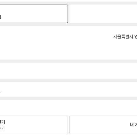
원
서울특별시 영
.
팔기
내 
불가