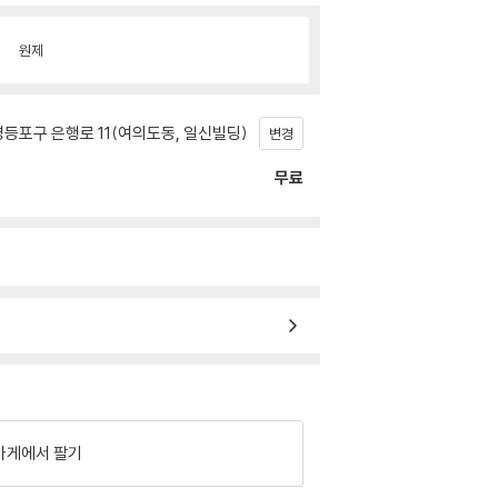
원제
등포구 은행로 11(여의도동, 일신빌딩)
변경
무료
가게에서 팔기