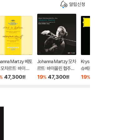
알림신청
hanna Martzy 베토
Johanna Martzy 모차
Krystian Zimerman
앙드레 
/ 모차르트: 바이올
르트: 바이올린 협주곡
슈베르트: 피아노 소나
한 첼로 
소나타 - 요한나 마
3번, 4번 - 요한나 마르
타 20번, 21번 (Schub
피닉스 컬
47,300
19
47,300
19
50,100
19
5
%
%
%
%
원
원
원
 (Beethoven: Vi
치 (Mozart: Violin Co
ert: Piano Sonatas
ello)
n Sonata No.8 Op.
ncertos) [LP]
D.959, D.960)
3 / Mozart: Violi
onata No.24 KV.3
)