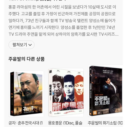
홍콩 라마섬의 한 어촌에서 어린 시절을 보냈다가 10살때 도시로 이
주했다. 고교를 졸업 후 가정이 빈곤하여 가전제품 공장의 공원으로
일하다가, 73년 친구들과 함께 TV 방송국 탤런트 양성소에 들어가
연기에 흥미를 느끼기 시작한다. 양성소를 졸업한 후 1년만인 74년
TV 드라마 주연을 맡게 되어 상하이의 암흑가를 묘사한 TV시리즈 <
상해탄> 등으로 인기를 얻게 되고 영화로 진출. 한동한 평범한 작품
펼쳐보기
에 진출하다 여류감독 허안화의 <호월적고사>에서 연기한 베트남
출신의 살인 청부업자역으로 절찬을 받고 84년 <등대여명>으로 아
주윤발
의 다른 상품
시아영화제와 대만 금마장 남우주연상을 수상했다. 1986
공자 : 춘추전국시대 (1
용호풍운 (1Disc, 풀슬
주윤발의 화기소림 (1D