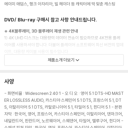
에이미 애덤스, 행크 아자리아, 빌 헤이더 등 캐릭터에 딱 맞춘 캐스팅
DVD/ Blu-ray 구매시 참고 사항 안내드립니다.
※ 4K블루레이, 3D 블루레이 재생 관련 안내
1) 4K UHD 디스크는 대용량의 데이터 전송이 필요하므로 4K전용 플레
이어를 사용하셔야 합니다. 더불어 플레이어 소프트웨어 최신 버전의 업데
이트, 대용량 케이블 사용이 필수입니다.
2) 3D 블루레이는 전용 플레이어와 3D 지원 TV를 통해서만 재생 가능합
제품소개 더보기
니다.
※ 아웃케이스/구성품/포장 상태
사양
1) 제작/배송 과정에서 경미한 아웃케이스 주름, 모서리 눌림 및 갈라짐이
발생할 수 있습니다. 반품을 원하실 경우 미개봉 상태로 문의 부탁드립니
- 화면비율 : Widescreen 2.40:1 - 오 디 오 : 영어 5.1 DTS-HD MAST
다.
ER LOSSLESS AUDIO, 카스티야 스페인어 5.1 DTS, 프랑스어 5.1, DT
2) 스틸북 케이스 제작 과정에서 기포 혹은 경미한 인쇄 오류가 발생할 수
S, 이탈리아어 5.1 DTS, 카탈로니아어 5.1, 타밀어 5.1, 힌디어 5.1 - 본편
있습니다.
자막 : 한국어, 영어, 프랑스어, 카스티야 스페인어, 이탈리아어, 덴마크어,
3) 렌티큘러 스틸북의 경우, 보호필름이 붙어 판매되기도 합니다. 보호필
네덜란드어, 핀란드어, 노르웨이어, 스웨덴어, 타밀어, 텔루구어, 힌디어 -
름 손상에 의한 교환/반품은 불가합니다.
스페셜 피쳐 자막 : 한국어, 영어, 프랑스어, 카스티야 스페인어, 이탈리아