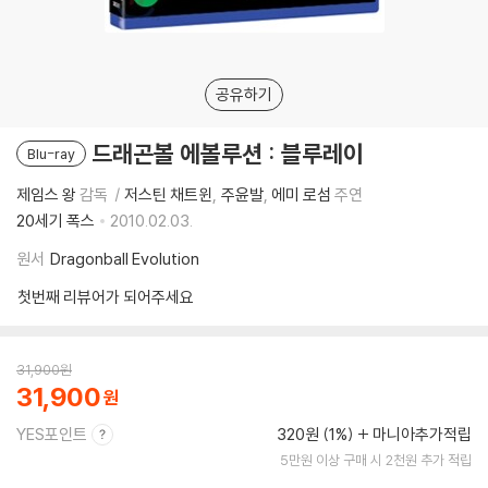
공유하기
드래곤볼 에볼루션 : 블루레이
Blu-ray
제임스 왕
감독
저스틴 채트윈
주윤발
에미 로섬
주연
20세기 폭스
2010.02.03.
원서
Dragonball Evolution
첫번째 리뷰어가 되어주세요
31,900
원
31,900
YES포인트
320원 (1%)
마니아추가적립
5만원 이상 구매 시 2천원 추가 적립