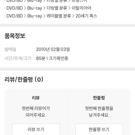
DVD/BD
Blu-ray
더빙별 분류
프랑스어
DVD/BD
Blu-ray
더빙별 분류
이탈리아어
DVD/BD
Blu-ray
레이블별 분류
20세기 폭스
품목정보
발매일
2010년 02월 03일
시간/무게/크기
85분 | 크기확인중
리뷰/한줄평
0
리뷰
한줄평
첫번째 리뷰어가
첫번째 한줄평을
되어주세요.
남겨주세요.
리뷰 쓰기
한줄평 쓰기