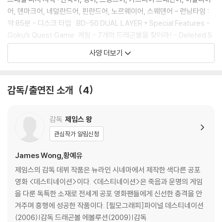
4) 본품 보호를 위해 노란색의 카톤 박스로 재포장한 경우, 카톤박스 손상
어, 덴마크어, 네덜란드어, 핀란드어, 노르웨이어, 스웨덴어 - 런닝타임 :
에 의한 교환/반품은 불가합니다.
약 85분 - 디스크 타입 : BD-50 DUAL LAYER * Special Features -
5) 아웃케이스/구성품/포장 상태 불량에 의한 교환/반품 신청시 불량 확
Goku’s Quest Game: 게임 - 7개의 드래곤볼을 찾아라! - Deleted S
인을 위해 개봉 시의 동영상을 요청할 수 있으며, 동영상이 없는 경우 교
cenes: 삭제 장면 (HD) Goku Learns about Ki (‘기’에 대해 배우는 손
사양 더보기
환/반품이 제한될 수 있습니다.
오공) Goku Lifts Car (자동차를 올리는 손오공) Goku Meets Bulma
(손오공과 부르마의 만남) Goku Sees His Birthday Cake (생일 케이
※ 디스크 재생 불량
크를 바라보는 손오공) Extended Montage to Stone Temple/Ston
감독/출연진 소개
4
1) 기기 문제로 인해 발생하는 재생 불량 현상에 대해서는 반품/교환이 불
e Temple Snack Bar (낯선 사원 풍경 - 확장 버전) Extended Fulum
가하니 최신 소프트웨어로 업데이트된 DVD/BD 전용 기기에서 재생하실
s (손오공 일행의 위기탈출 - 확장 버전) Extended Sifu Norris/Roshi
것을 권유해 드립니다.
(노리스 사부와 무천도사 - 확장 버전) Mai Dies by Stabbing (마이의
감독
제임스 왕
2) 정전기와 먼지로 인해 재생이 원활하지 않은 경우가 있습니다. 디스크
죽음) - Goku's Workout: 손오공의 수련 (HD) - Brian Anthony "Wo
관심작가 알림신청
를 마른 천으로 닦으시거나, DVD 클리너 등 전용 제품을 이용하면 대부분
rked Up" Music Video (HD) : 뮤직 비디오 - 브라이언 앤서니의 "Wor
해결됩니다.
ked Up" - Gag Reel: NG 모음 (HD) - Fox Movie Channel Present
James Wong,황예유
3) 일부 PC 연결형 ODD의 경우 호환 상의 문제로 정상적인 디스크도 재
s: Making a Scene (SD) : 폭스 무비 채널 제공 - 장면 만들기 - Fox M
제임스의 감독 데뷔 작품은 뉴라인 시네마에서 제작한 색다른 공포
생이 불가능한 경우가 있습니다. 독립형 전용 플레이어 사용을 권장드리
ovie Channel Presents: Life After Film School with Justin Chat
영화 <데스티네이션>이다. <데스티네이션>은 죽음과 운명의 게임
며, ODD 사용으로 인한 재생 불량의 경우 교환 시에도 동일한 오류가 발
win (SD) : 저스틴 채트윈, 영화를 말하다
을 다룬 독특한 소재로 전세계 공포 영화팬들에게 신선한 충격을 안
생할 수 있음을 알려드립니다.
겨주며 흥행에 성공한 작품이다. [필모그래피]파이널 데스티네이션
(2006)|감독 드래곤볼 에볼루션(2009)|감독