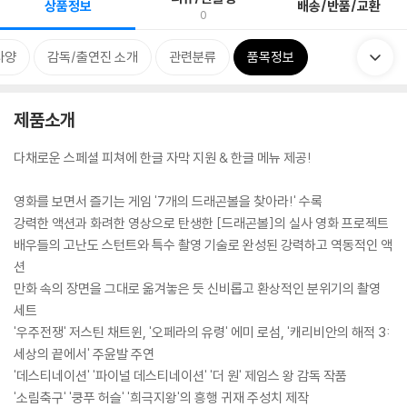
상품정보
배송/반품/교환
0
사양
감독/출연진 소개
관련분류
품목정보
제품소개
다채로운 스페셜 피쳐에 한글 자막 지원 & 한글 메뉴 제공!
영화를 보면서 즐기는 게임 '7개의 드래곤볼을 찾아라!' 수록
강력한 액션과 화려한 영상으로 탄생한 [드래곤볼]의 실사 영화 프로젝트
배우들의 고난도 스턴트와 특수 촬영 기술로 완성된 강력하고 역동적인 액
션
만화 속의 장면을 그대로 옮겨놓은 듯 신비롭고 환상적인 분위기의 촬영
세트
'우주전쟁' 저스틴 채트윈, '오페라의 유령' 에미 로섬, '캐리비안의 해적 3:
세상의 끝에서' 주윤발 주연
'데스티네이션' '파이널 데스티네이션' '더 원' 제임스 왕 감독 작품
'소림축구' '쿵푸 허슬' '희극지왕'의 흥행 귀재 주성치 제작