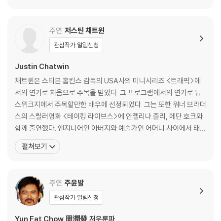
※ 디스크 외관 불량
디스크에 미세한 잔 흠집이 남아있거나 인쇄 면이 깨끗하지 않은 경우가
있으며, 상품의 불량이 아닙니다. 단, 재생에 이상이 있는 경우에는 불량으
주연
저스틴 채트윈
로 인한 반품/교환이 가능합니다.
관심작가 알림신청
※ 교환/반품 안내
Justin Chatwin
1) 불량으로 인한 교환/반품 요청 시에는 불량 확인을 위해 개봉 시의 동영
채트윈은 스티븐 홉킨스 감독의 USA사의 미니시리즈 <트래픽>에
상을 요청할 수 있으며, 동영상이 없는 경우 교환/반품이 제한될 수 있습니
서의 연기로 처음으로 주목을 받았다. 그 프로그램에서의 연기로 뉴
다.
스위크지에서 주목할만한 배우에 선정되었다. 그는 또한 워너 브라더
관련 사진과 동영상 및 재생 기기 모델명을 첨부하여 첨부하여 고객센터에
스의 스릴러영화 <테이킹 라이브스>에 안젤리나 졸리, 에단 호크와
문의 바랍니다.
함께 출연했다. 엔지니어인 아버지와 예술가인 어머니 사이에서 태어
2) 사양 오인지, 오 구매, 변심 사유로의 반품은 제품 개봉 전에만 운임비
난 차트윈은 브리티시 컬럼비아주의 밴쿠버 아일랜드(너나이모)에
부담 후 처리 가능합니다.
펼쳐보기
서 태어나고 자랐다. 그는 18살 때 우연히 친구의 권유로 오디션을 보
3) 스틸북 한정판, 초회 한정판의 경우 제작 수량이 한정되어 있고, 택배
게 되면서 연기 생활을 시작했다. 그는 즉시 연기에 빠져들었고, 즉시
이동 과정에서의 손상이 발생하면, 재 판매가 어려우므로 신중한 구매 선
에이전트를 선정해 배우의 길로 들어섰다. [필모그래피]우주
택을 부탁드립니다.
주연
주윤발
4) 한정판 상품의 변심, 오구매로 인한 반품은 회송된 상품의 상태 확인 후
관심작가 알림신청
진행이 가능합니다. 택배 이동 중 파손이 발생하지 않도록 완충 포장을 부
탁드립니다.
Yun Fat Chow,周潤發,저우룬파