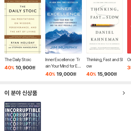
The Daily Stoic
Inner Excellence: Tr
Thinking, Fast and Sl
Ou
ain Your Mind for Ext
ow
40
10,900
3
%
원
raordinary Performa
40
19,000
40
15,900
%
%
원
원
nce and the Best Po
ssible Life
이 분야 신상품