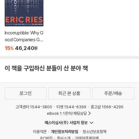
Incorruptible: Why G
ood Companies Go
Bad... and How Grea
15
46,240
%
원
t Companies Stay G
reat
이 책을 구입하신 분들이 산 분야 책
로그인
최근 본 상품
주문/배송
고객센터 1544-3800
티켓 1544-6399
중고샵 1566-4295
eBook 1:1문의/채팅상담
예스이십사(주) 사업자 정보
이용약관
개인정보처리방침
청소년보호정책
PC버전
회사소개
거래처관계자께