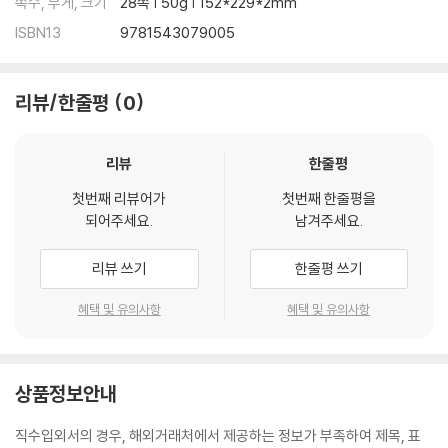
쪽수, 무게, 크기
28쪽 | 50g | 152*229*2mm
ISBN13
9781543079005
리뷰/한줄평
0
리뷰
한줄평
첫번째 리뷰어가
첫번째 한줄평을
되어주세요.
남겨주세요.
리뷰 쓰기
한줄평 쓰기
혜택 및 유의사항
혜택 및 유의사항
상품정보안내
직수입외서의 경우, 해외거래처에서 제공하는 정보가 부족하여 제목, 표